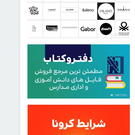
30813012
16873265