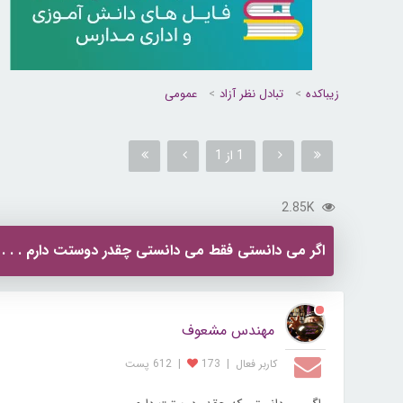
زیباکده
تبادل نظر آزاد
عمومی
1 از 1
2.85K
اگر می دانستی فقط می دانستی چقدر دوستت دارم . . .
مهندس مشعوف
کاربر فعال
|
173
|
612 پست