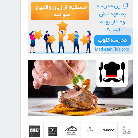
21725175
30251880