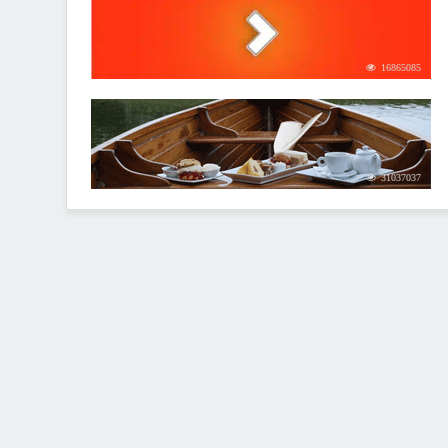
16865085
31037037