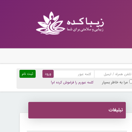
ثبت نام
مرا به خاطر بسپار
کلمه عبورم را فراموش کرده ام!
تبلیغات