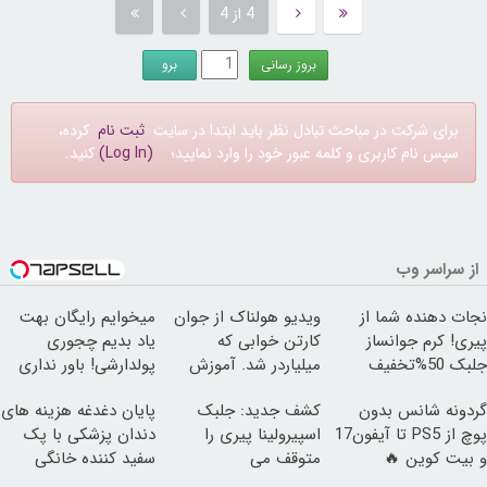
4 از 4
برای شرکت در مباحث تبادل نظر باید ابتدا در سایت
ثبت نام
کرده،
سپس نام کاربری و کلمه عبور خود را وارد نمایید؛
(Log In)
کنید.
از سراسر وب
نجات دهنده شما از
ویدیو هولناک از جوان
میخوایم رایگان بهت
پیری! کرم جوانساز
کارتن خوابی که
یاد بدیم چجوری
جلبک 50%تخفیف
میلیاردر شد. آموزش
پولدارشی! باور نداری
رایگان
امتحانش مجانیه
گردونه شانس بدون
کشف جدید: جلبک
پایان دغدغه هزینه های
پوچ از PS5 تا آیفون17
اسپیرولینا پیری را
دندان پزشکی با پک
و بیت کوین 🔥
متوقف می
سفید کننده خانگی
کند50%تخفیف