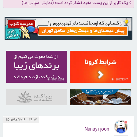
یک کاربر از این پست مفید تشکر کرده است (نمایش سپاس ها)
30819274
16871347
31043299
۱۴:۰۷ ۱۳۹۲/۲/۱۶
Nanayi joon