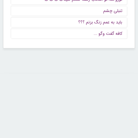
تنبلی چشم
باید به عمم زنگ بزنم ؟؟؟
كافه گفت وگو ...
تماس با ما
تلفن : ۲۲۶۸۹۶۴۳ (۰۲۱)
شنبه تا چهارشنبه از ساعت 9 تا 5 منتظر شنیدن صدای گرم شما هستیم.
همچنین برای درج آگهی، مشاوره برای توسعه کسب و کارتان با ما تماس بگیرید.
ایمیل: info[@]zibakade[dot]com