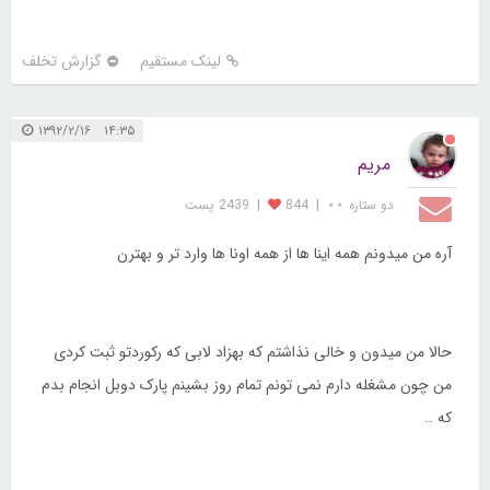
لینک مستقیم
گزارش تخلف
۱۴:۳۵ ۱۳۹۲/۲/۱۶
مریم
دو ستاره ⋆⋆
|
844
|
2439 پست
آره من میدونم همه اینا ها از همه اونا ها وارد تر و بهترن
حالا من میدون و خالی نذاشتم که بهزاد لابی که رکوردتو ثبت کردی
من چون مشغله دارم نمی تونم تمام روز بشینم پارک دوبل انجام بدم
که ..