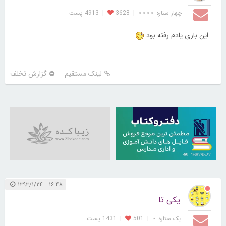
چهار ستاره ⋆⋆⋆⋆
|
3628
|
4913 پست
این بازی یادم رفته بود
لینک مستقیم
گزارش تخلف
16879527
۱۶:۴۸ ۱۳۹۳/۱/۲۴
یکی تا
یک ستاره ⋆
|
501
|
1431 پست