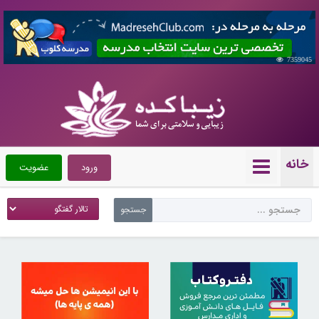
7359045
خانه
ورود
عضویت