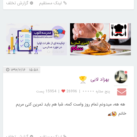
لینک مستقیم
گزارش تخلف
21731437
30258142
۱۵:۵۸ ۱۳۹۲/۲/۱۶
بهزاد لابی
پنج ستاره ⋆⋆⋆⋆⋆
|
26996
|
15954 پست
هه هه، میدونم تمام روز واست کمه، شبا هم باید تمرین کنی مریم
خانم
لینک مستقیم
گزارش تخلف