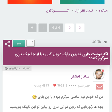
زیباکده
تبادل نظر آزاد
گــــــــــوناگون
4 از 4
40.7K
اگه دوست داری تمرین پارک دوبل کنی بیا اینجا ،یک بازی
سرگرم کننده
۰۹:۳۷ ۱۳۹۱/۹/۱۲
ساناز افشار
چهار ستاره ⋆⋆⋆⋆
|
3628
|
4913 پست
من که خودم نیم ساعتی سرگرم بودم با این بازی
بچه ها رکوردایی که زدین تو این بازی رو بیاین تو این تاپیک بنویسید