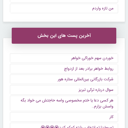
من تازه واردم
آخرین پست های این بخش
خوردن سهم خوراکی خواهر
روابط خواهر برادر بعد از ازدواج
شرکت بازرگانی بین‌المللی ستاره هور
سوال درباره ترکی تبریز
هر کسی دعا یا ختم مخصوصی واسه حاجتش می خواد بگه
واسش بزارم..
کار
توروخدا تو انتخاب رشته کمکم کنید😭😭😭😭