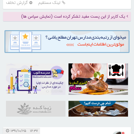
لینک مستقیم
گزارش تخلف
یک کاربر از این پست مفید تشکر کرده است (نمایش سپاس ها)
21727700
30254405
31039562
۱۶:۳۷ ۱۳۹۱/۱۰/۲۵