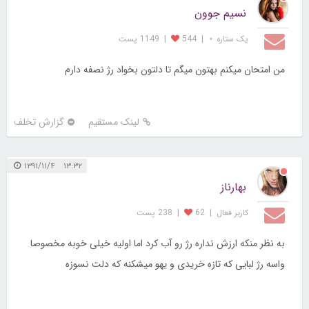
نسیم جوون
یک ستاره ⋆
|
544
|
1149 پست
من امتحان میکنم بهتون میگم تا دلتون بخواد رژ نصفه دارم
لینک مستقیم
گزارش تخلف
۱۳:۳۲ ۱۳۹۱/۱۱/۴
بهارناز
کاربر فعال
|
62
|
238 پست
به نظر منکه ارزش نداره رژ رو آب کرد اما اولیه خیلی خوبه مخصوصا
واسه رژ لبایی که تازه خریدی و یهو میشکنه که دلت نسوزه