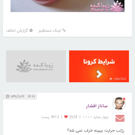
لینک مستقیم
گزارش تخلف
16867610
۱۴:۲۱ ۱۳۹۱/۱۱/۳
ساناز افشار
چهار ستاره ⋆⋆⋆⋆
|
3628
|
4913 پست
رژلب حرارت بیبینه خراب نمی شه؟