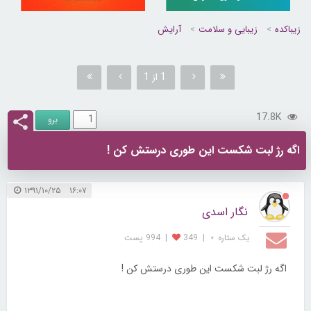
زیباکده
زیبایی و سلامت
آرایش
1 از 1
17.8K
اگه رژ لبت شکست این طوری درستش کن !
۱۶:۰۷ ۱۳۹۱/۱۰/۲۵
نگار اسدی
یک ستاره ⋆
|
349
|
994 پست
اگه رژ لبت شکست این طوری درستش کن !