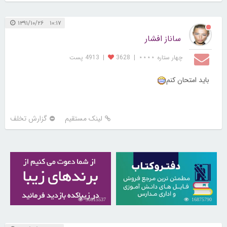
۱۰:۱۷ ۱۳۹۱/۱۰/۲۶
ساناز افشار
چهار ستاره ⋆⋆⋆⋆
|
3628
|
4913 پست
باید امتحان کنم
لینک مستقیم
گزارش تخلف
30815537
16875790