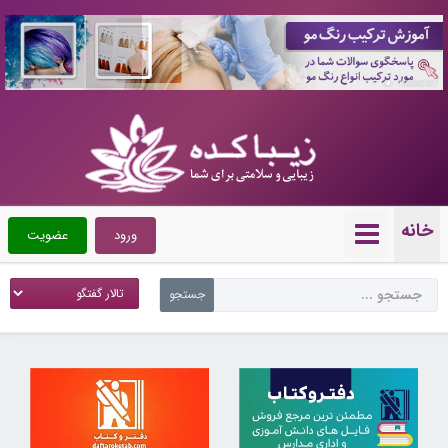
10088387
خانه
ورود
عضویت