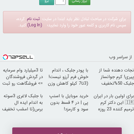
برای شرکت در مباحث تبادل نظر باید ابتدا در سایت
ثبت نام
کرده،
سپس نام کاربری و کلمه عبور خود را وارد نمایید؛
(Log In)
کنید.
از سراسر وب
نجات دهنده شما از
با پودر جلبک ، اندام
تا 3میلیارد وام سرمایه
پیری! کرم جوانساز
خوش فرم آرزو نیست!
در گردش فروشندگان
جلبک 50%تخفیف
(3تا7 کیلو کاهش وزن
=> فروشگاهت رو ثبت
در یک ماه)
کن
برای اولین بار در ایران
خرید موبایل با اسنپ
با جلبک لاغری 3سوته
🇮🇷 این دکتر کرم
پی | در ۴ قسط بدون
به اندام ایده ال
ترمیم کننده 23 روزه
سود و کارمزد!
برس(تا امشب تخفیف
ساخت!
ویژه)