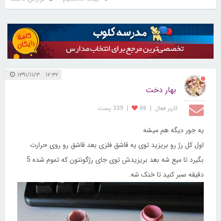
۱۲:۳۲ ۱۳۹۱/۱۱/۳
بهار دخت
کاربر فعال
|
86
|
339 پست
یه جور دیگه هم میشه
اول کل رژ رو بریزید توی یه قاشق فلزی بعد قاشق رو روی حرارت
بگیرد تا میع شه بعد بریزیدش توی جای رژگونتون که تموم شده 5
دقیقه صبر کنید تا خنک شه.