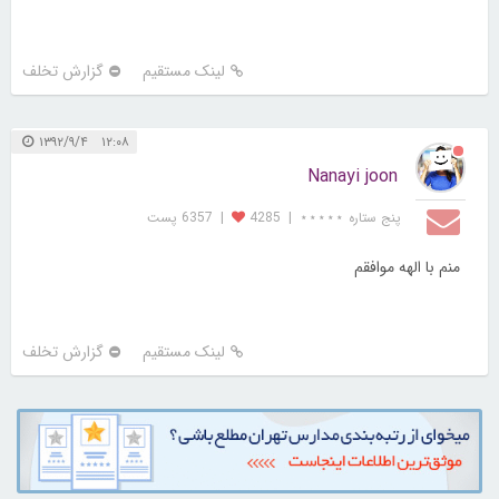
لینک مستقیم
گزارش تخلف
۱۲:۰۸ ۱۳۹۲/۹/۴
Nanayi joon
پنج ستاره ⋆⋆⋆⋆⋆
|
4285
|
6357 پست
منم با الهه موافقم
لینک مستقیم
گزارش تخلف