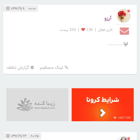
۰۰:۰۰ ۱۳۹۲/۹/۸
آرزو
کاربر فعال
|
136
|
333 پست
اوا ............
لینک مستقیم
گزارش تخلف
16877330
۲۰:۲۵ ۱۳۹۲/۹/۲۴