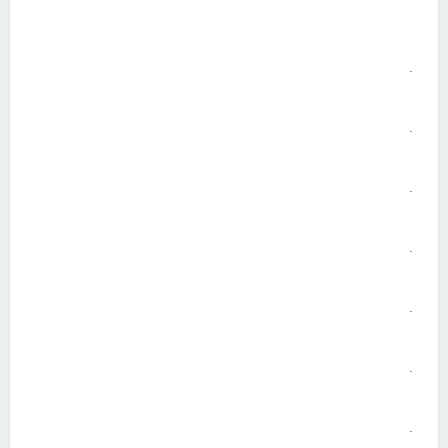
.
.
.
.
.
.
.