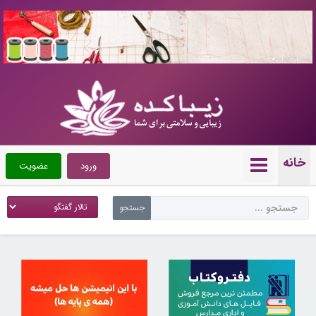
10724196
خانه
ورود
عضویت