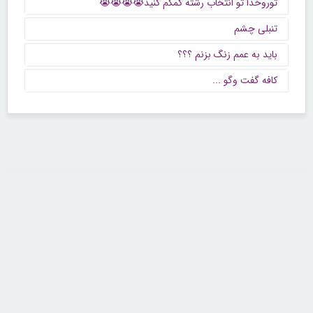
توروخدا تو انتخاب رشته کمکم کنید😭😭😭😭
تنبلی چشم
باید به عمم زنگ بزنم ؟؟؟
كافه گفت وگو ...
تماس با ما
تلفن : ۲۲۶۸۹۶۴۳ (۰۲۱)
شنبه تا چهارشنبه از ساعت 9 تا 5 منتظر شنیدن صدای گرم شما هستیم.
همچنین برای درج آگهی، مشاوره برای توسعه کسب و کارتان با ما تماس بگیرید.
ایمیل: info[@]zibakade[dot]com