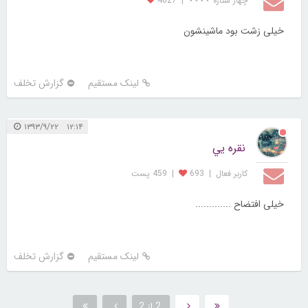
چهار ستاره ⋆⋆⋆⋆
|
4627
خیلی زشت بود ماشینشون
لینک مستقیم
گزارش تخلف
۱۲:۱۴ ۱۳۹۳/۹/۲۲
نقره يي
کاربر فعال
|
693
|
459 پست
خیلی افتضاح .............
لینک مستقیم
گزارش تخلف
2 از 2