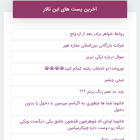
آخرین پست های این تالار
روابط خواهر برادر بعد از ازدواج
شرکت بازرگانی بین‌المللی ستاره هور
سوال درباره ترکی تبریز
توروخدا تو انتخاب رشته کمکم کنید😭😭😭😭
تنبلی چشم
باید به عمم زنگ بزنم ؟؟؟
خانوما شما ها چطوری به اگراسم میرسین با دخول یا بدون
دخول
خانوما اونای که شوهرشون قبلشون عاشق یکی دیگست ویکی
دیگه رو دوست داره چیکارمیکنین
احساس بلوغ