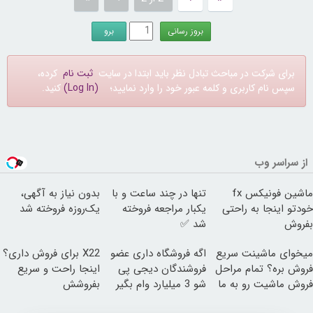
برای شرکت در مباحث تبادل نظر باید ابتدا در سایت
ثبت نام
کرده،
سپس نام کاربری و کلمه عبور خود را وارد نمایید؛
(Log In)
کنید.
از سراسر وب
ماشین فونیکس fx
تنها در چند ساعت و با
بدون نیاز به آگهی،
خودتو اینجا به راحتی
یکبار مراجعه فروخته
یک‌روزه فروخته شد
بفروش
شد ✅
میخوای ماشینت سریع
اگه فروشگاه داری عضو
X22 برای فروش داری؟
فروش بره؟ تمام مراحل
فروشندگان دیجی پی
اینجا راحت و سریع
فروش ماشیت رو به ما
شو 3 میلیارد وام بگیر
بفروشش
بسپر