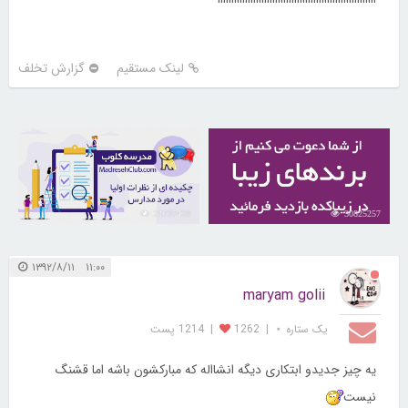
لینک مستقیم
گزارش تخلف
21737420
30825257
۱۱:۰۰ ۱۳۹۲/۸/۱۱
maryam golii
یک ستاره ⋆
|
1262
|
1214 پست
یه چیز جدیدو ابتکاری دیگه انشااله که مبارکشون باشه اما قشنگ
نیست