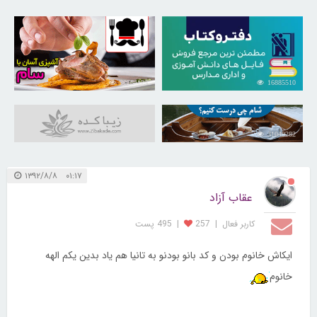
30264125
16885510
31049282
۰۱:۱۷ ۱۳۹۲/۸/۸
عقاب آزاد
کاربر فعال
|
257
|
495 پست
ایکاش خانوم بودن و کد بانو بودنو به تانیا هم یاد بدین یکم الهه
خانوم