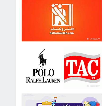
16866970
30814897