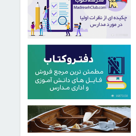
21727060
16875150
31038922