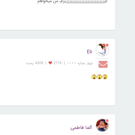
عززززززززززززززززززززززززززیزم، من میخواهم
Eli
چهار ستاره ⋆⋆⋆⋆
|
3776
|
4308 پست
آلما فاطمی