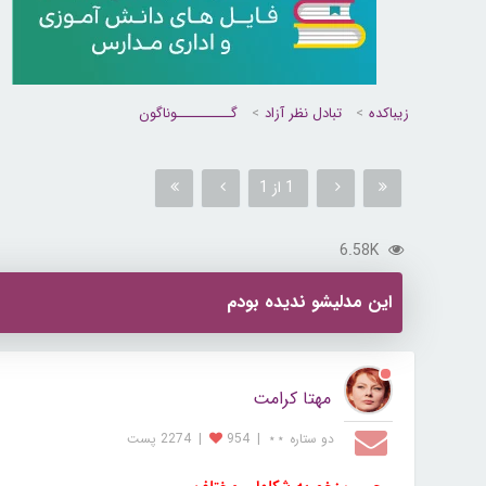
زیباکده
تبادل نظر آزاد
گــــــــــوناگون
1 از 1
6.58K
این مدلیشو ندیده بودم
مهتا کرامت
دو ستاره ⋆⋆
|
954
|
2274 پست