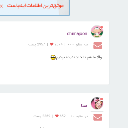
shimajoon
سه ستاره ⋆⋆⋆
|
2574
|
2957 پست
والا ما هم تا حالا نديده بوديم
سنا
دو ستاره ⋆⋆
|
652
|
2369 پست