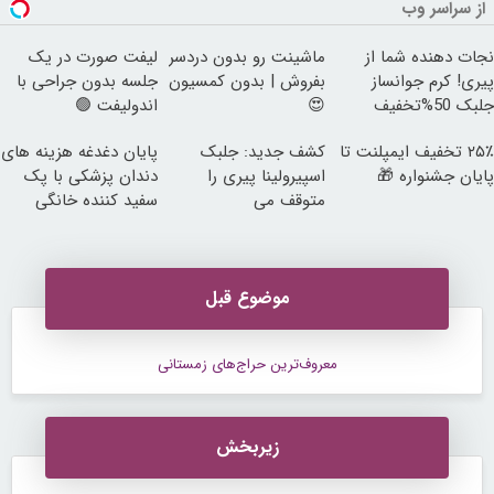
از سراسر وب
نجات دهنده شما از
ماشینت رو بدون دردسر
لیفت صورت در یک
پیری! کرم جوانساز
بفروش | بدون کمسیون
جلسه بدون جراحی با
جلبک 50%تخفیف
😍
اندولیفت 🟢
۲۵٪ تخفیف ایمپلنت تا
کشف جدید: جلبک
پایان دغدغه هزینه های
پایان جشنواره 🎁
اسپیرولینا پیری را
دندان پزشکی با پک
متوقف می
سفید کننده خانگی
کند50%تخفیف
موضوع قبل
معروف‌ترین حراج‌های زمستانی
زیربخش