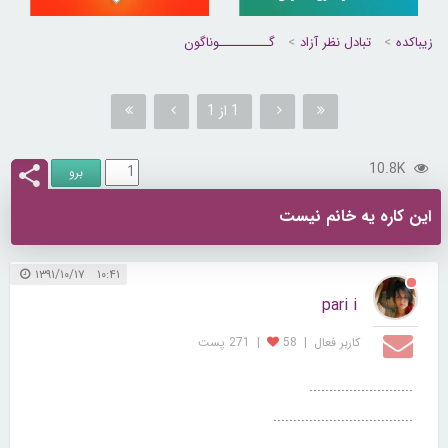
زیباکده
تبادل نظر آزاد
گــــــــــوناگون
1 از 1
10.8K
این کاره یه خانم نیست
۱۰:۴۱ ۱۳۹۱/۱۰/۱۷
pari i
کاربر فعال
|
58
|
271 پست
..........................
...................................
.............................................