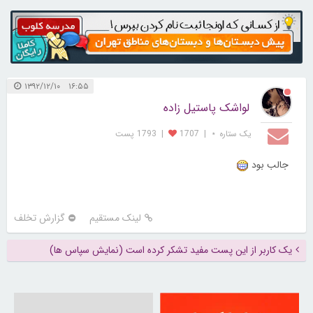
۱۶:۵۵ ۱۳۹۲/۱۲/۱۰
لواشک پاستیل زاده
یک ستاره ⋆
|
1707
|
1793 پست
جالب بود
لینک مستقیم
گزارش تخلف
یک کاربر از این پست مفید تشکر کرده است (نمایش سپاس ها)