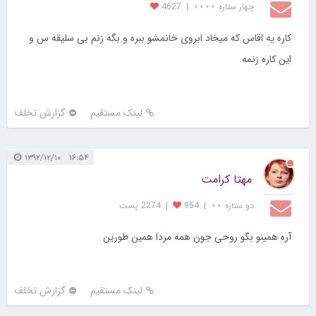
چهار ستاره ⋆⋆⋆⋆
|
4627
کاره یه اقاس که میخاد ابروی خانمشو ببره و بگه زنم بی سلیقه س و
این کاره زنمه
لینک مستقیم
گزارش تخلف
۱۶:۵۴ ۱۳۹۲/۱۲/۱۰
مهتا کرامت
دو ستاره ⋆⋆
|
954
|
2274 پست
آره همینو بگو روحی جون همه مردا همین طورین
لینک مستقیم
گزارش تخلف