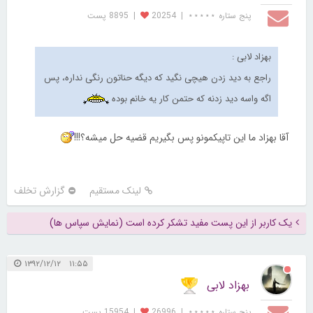
پنج ستاره ⋆⋆⋆⋆⋆
|
20254
|
8895 پست
بهزاد لابی :
راجع به دید زدن هیچی نگید که دیگه حناتون رنگی نداره، پس
اگه واسه دید زدنه که حتمن کار یه خانم بوده
آقا بهزاد ما این تاپیکمونو پس بگیریم قضیه حل میشه؟!!!
لینک مستقیم
گزارش تخلف
یک کاربر از این پست مفید تشکر کرده است (نمایش سپاس ها)
۱۱:۵۵ ۱۳۹۲/۱۲/۱۲
بهزاد لابی
پنج ستاره ⋆⋆⋆⋆⋆
|
26996
|
15954 پست