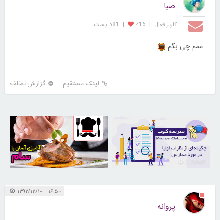
صبا
کاربر فعال
|
416
|
581 پست
ممم چی بگم
لینک مستقیم
گزارش تخلف
30254832
21728127
۱۶:۵۰ ۱۳۹۲/۱۲/۱۰
پروانه