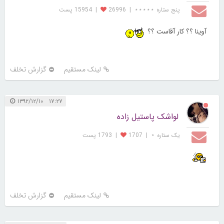
پنج ستاره ⋆⋆⋆⋆⋆
|
26996
|
15954 پست
آوینا ؟؟ کار آقاست ؟؟
لینک مستقیم
گزارش تخلف
۱۷:۲۷ ۱۳۹۲/۱۲/۱۰
لواشک پاستیل زاده
یک ستاره ⋆
|
1707
|
1793 پست
لینک مستقیم
گزارش تخلف