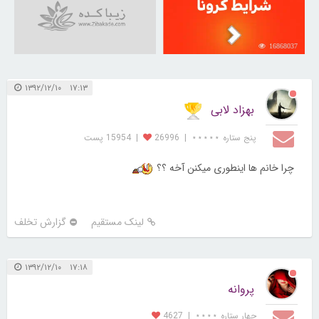
16868037
۱۷:۱۳ ۱۳۹۲/۱۲/۱۰
بهزاد لابی
پنج ستاره ⋆⋆⋆⋆⋆
|
26996
|
15954 پست
چرا خانم ها اینطوری میکنن آخه ؟؟
لینک مستقیم
گزارش تخلف
۱۷:۱۸ ۱۳۹۲/۱۲/۱۰
پروانه
چهار ستاره ⋆⋆⋆⋆
|
4627