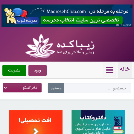
7357953
خانه
ورود
عضویت