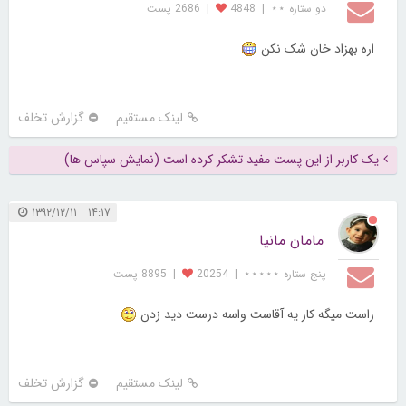
دو ستاره ⋆⋆
|
4848
|
2686 پست
اره بهزاد خان شک نکن
لینک مستقیم
گزارش تخلف
یک کاربر از این پست مفید تشکر کرده است (نمایش سپاس ها)
۱۴:۱۷ ۱۳۹۲/۱۲/۱۱
مامان مانیا
پنج ستاره ⋆⋆⋆⋆⋆
|
20254
|
8895 پست
راست میگه کار یه آقاست واسه درست دید زدن
لینک مستقیم
گزارش تخلف