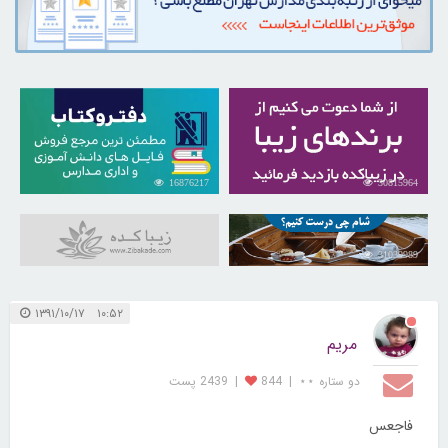
16876217
30815964
31039989
۱۰:۵۲ ۱۳۹۱/۱۰/۱۷
مریم
دو ستاره ⋆⋆
|
844
|
2439 پست
فاجعس