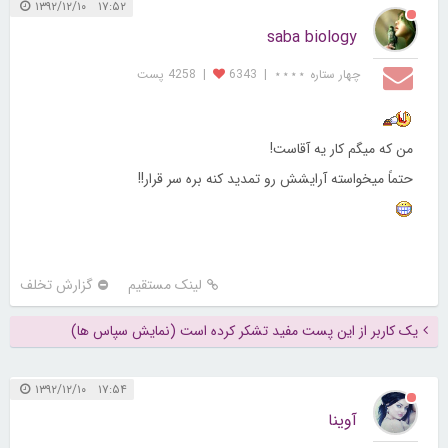
۱۷:۵۲ ۱۳۹۲/۱۲/۱۰
saba biology
چهار ستاره ⋆⋆⋆⋆
|
6343
|
4258 پست
من که میگم کار یه آقاست!
حتماً میخواسته آرایشش رو تمدید کنه بره سر قرار!!
لینک مستقیم
گزارش تخلف
یک کاربر از این پست مفید تشکر کرده است (نمایش سپاس ها)
۱۷:۵۴ ۱۳۹۲/۱۲/۱۰
آوینا