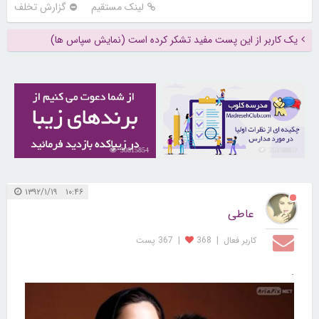
لینک مستقیم
گزارش تخلف
یک کاربر از این پست مفید تشکر کرده است (نمایش سپاس ها)
30815854
21728017
۱۰:۴۶ ۱۳۹۲/۱/۱۹
عاطی
کاربر فعال
|
368
|
367 پست
.