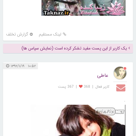
لینک مستقیم
گزارش تخلف
یک کاربر از این پست مفید تشکر کرده است (نمایش سپاس ها)
۱۰:۵۲ ۱۳۹۲/۱/۱۹
عاطی
کاربر فعال
|
368
|
367 پست
.