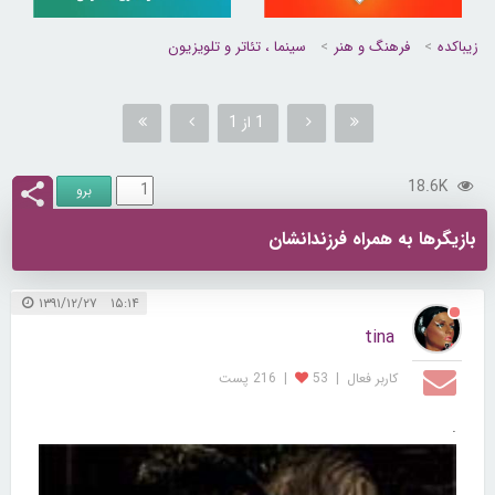
زیباکده
فرهنگ و هنر
سینما ، تئاتر و تلویزیون
1 از 1
18.6K
بازیگرها به همراه فرزندانشان
۱۵:۱۴ ۱۳۹۱/۱۲/۲۷
tina
کاربر فعال
|
53
|
216 پست
.