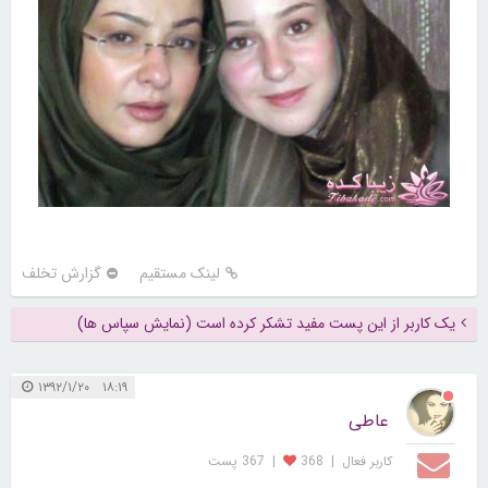
لینک مستقیم
گزارش تخلف
یک کاربر از این پست مفید تشکر کرده است (نمایش سپاس ها)
۱۸:۱۹ ۱۳۹۲/۱/۲۰
عاطی
کاربر فعال
|
368
|
367 پست