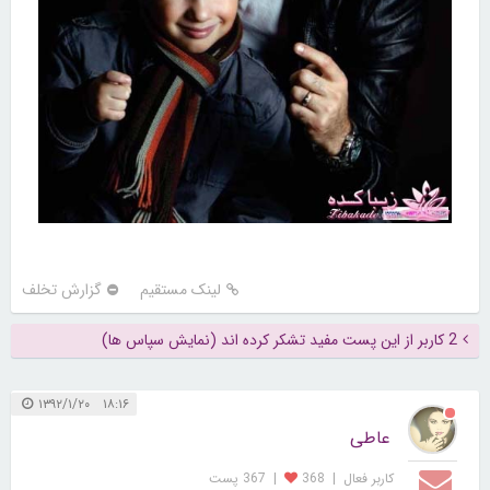
لینک مستقیم
گزارش تخلف
2 کاربر از این پست مفید تشکر کرده اند (نمایش سپاس ها)
۱۸:۱۶ ۱۳۹۲/۱/۲۰
عاطی
کاربر فعال
|
368
|
367 پست