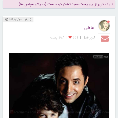
یک کاربر از این پست مفید تشکر کرده است (نمایش سپاس ها)
۱۸:۱۵ ۱۳۹۲/۱/۲۰
عاطی
کاربر فعال
|
368
|
367 پست
.