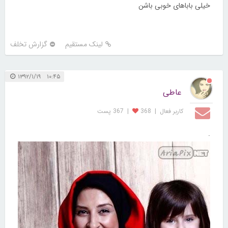
خیلی باباهای خوبی باشن
لینک مستقیم
گزارش تخلف
۱۰:۴۵ ۱۳۹۲/۱/۱۹
عاطی
کاربر فعال
|
368
|
367 پست
.