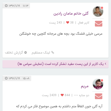
۱۱:۱۳ ۱۳۹۲/۱/۱۹
گلی خانم مامان رادین
کاربر فعال
|
38
|
243 پست
مرسی خیلی قشنگ بود بچه های مرجانه گلچین چه خوشگلن
لینک مستقیم
گزارش تخلف
یک کاربر از این پست مفید تشکر کرده است (نمایش سپاس ها)
۱۵:۰۸ ۱۳۹۲/۱/۱۹
مریم
دو ستاره ⋆⋆
|
844
|
2439 پست
آره گلی جون اتفاقاً منم داشتم به همین موضوع فکر می کردم که