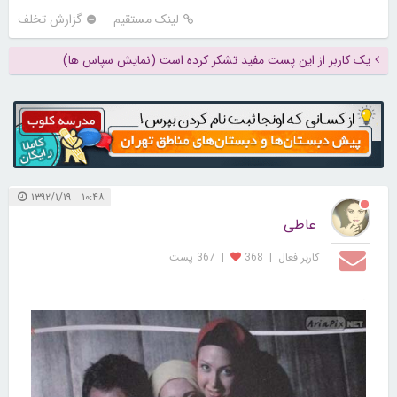
لینک مستقیم
گزارش تخلف
یک کاربر از این پست مفید تشکر کرده است (نمایش سپاس ها)
۱۰:۴۸ ۱۳۹۲/۱/۱۹
عاطی
کاربر فعال
|
368
|
367 پست
.