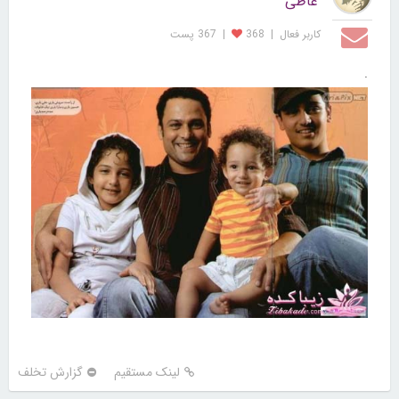
عاطی
کاربر فعال
|
368
|
367 پست
.
لینک مستقیم
گزارش تخلف