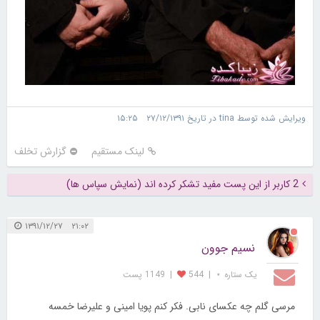
ویرایش شده توسط tina در تاریخ ۲۷/۱۲/۱۳۹۱ ۱۵:۲۵
لینک مستقیم
گزارش تخلف
2 کاربر از این پست مفید تشکر کرده اند (نمایش سپاس ها)
۲۱:۰۲ ۱۳۹۱/۱۲/۲۷
نسیم جوون
یک ستاره ⋆
|
544
|
1149 پست
مرسی گلم چه عکسای نابی. فکر کنم پویا امینی و علیرضا خمسه