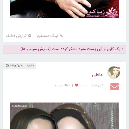
لینک مستقیم
گزارش تخلف
یک کاربر از این پست مفید تشکر کرده است (نمایش سپاس ها)
۱۸:۱۷ ۱۳۹۲/۱/۲۰
عاطی
کاربر فعال
|
368
|
367 پست
.