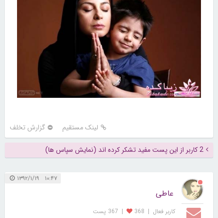
لینک مستقیم
گزارش تخلف
2 کاربر از این پست مفید تشکر کرده اند (نمایش سپاس ها)
۱۰:۴۷ ۱۳۹۲/۱/۱۹
عاطی
کاربر فعال
|
368
|
367 پست