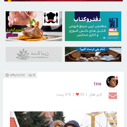
30254722
16876107
31039879
۱۵:۱۹ ۱۳۹۱/۱۲/۲۷
tina
کاربر فعال
|
53
|
216 پست
.