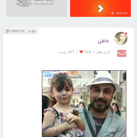
16867927
۱۰:۵۰ ۱۳۹۲/۱/۱۹
عاطی
کاربر فعال
|
368
|
367 پست
.