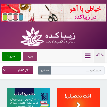
10721099
خانه
ورود
عضویت