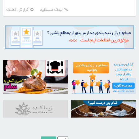
لینک مستقیم
گزارش تخلف
30251045
21724340
31036202