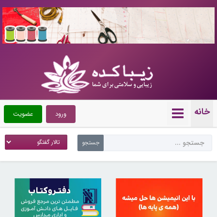
10719896
خانه
ورود
عضویت