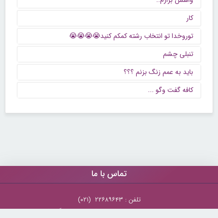
واسش بزارم..
کار
توروخدا تو انتخاب رشته کمکم کنید😭😭😭😭
تنبلی چشم
باید به عمم زنگ بزنم ؟؟؟
كافه گفت وگو ...
تماس با ما
تلفن : ۲۲۶۸۹۶۴۳ (۰۲۱)
شنبه تا چهارشنبه از ساعت 9 تا 5 منتظر شنیدن صدای گرم شما هستیم.