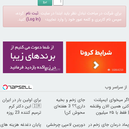
برای شرکت در مباحث تبادل نظر باید ابتدا در سایت
ثبت نام
کرده،
سپس نام کاربری و کلمه عبور خود را وارد نمایید؛
(Log In)
کنید.
30812177
16864250
از سراسر وب
اگر میخوای ایمپلنت
جای زخم و بخیه
برای اولین بار در ایران
کنی همین الان وقتشه
داری؟؟ 3 هفته‌ای
🇮🇷 این دکتر کرم
| فقط با ۲۵ میلیون
محوش کن!
ترمیم کننده 23 روزه
تومان!!!
ساخت!
پماد درمان جای زخم در
دوربین لامپی چرخشی
پایان دغدغه هزینه های