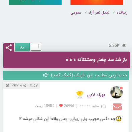
زیباکده
تبادل نظر آزاد
عمومی
6.35K
باز شد سد چقدر وحشتناکه ه ه ه
جدیدترین مطالب این تاپیک (کلیک کنید)
۱۱:۵۳ ۱۳۹۲/۱۰/۲۵
بهزاد لابی
پنج ستاره ⋆⋆⋆⋆⋆
|
26996
|
15954 پست
چه عکس عجیب ولی زیبایی، یعنی واقعا این شکلی میشه ؟!