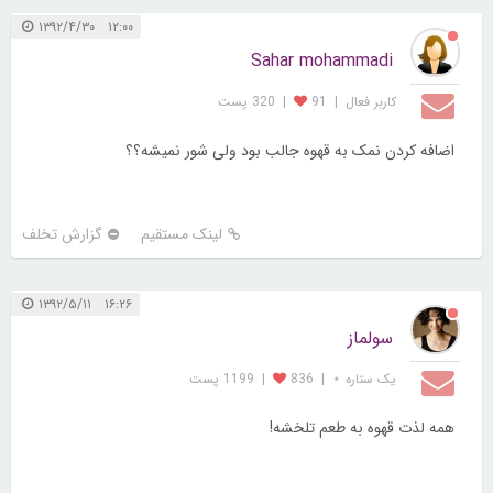
۱۲:۰۰ ۱۳۹۲/۴/۳۰
Sahar mohammadi
کاربر فعال
|
91
|
320 پست
اضافه کردن نمک به قهوه جالب بود ولی شور نمیشه؟؟
لینک مستقیم
گزارش تخلف
۱۶:۲۶ ۱۳۹۲/۵/۱۱
سولماز
یک ستاره ⋆
|
836
|
1199 پست
همه لذت قهوه به طعم تلخشه!