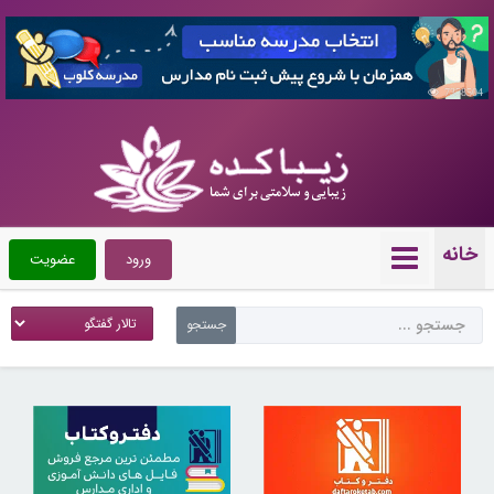
7358504
خانه
ورود
عضویت