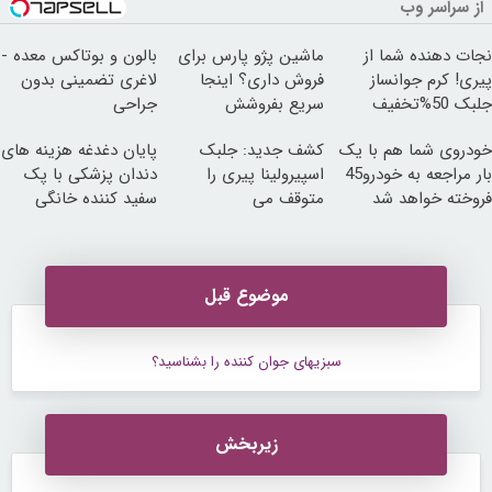
از سراسر وب
نجات دهنده شما از
ماشین پژو پارس برای
بالون و بوتاکس معده -
پیری! کرم جوانساز
فروش داری؟ اینجا
لاغری تضمینی بدون
جلبک 50%تخفیف
سریع بفروشش
جراحی
خودروی شما هم با یک
کشف جدید: جلبک
پایان دغدغه هزینه های
بار مراجعه به خودرو45
اسپیرولینا پیری را
دندان پزشکی با پک
فروخته خواهد شد
متوقف می
سفید کننده خانگی
کند50%تخفیف
موضوع قبل
سبزیهای جوان کننده را بشناسید؟
زیربخش