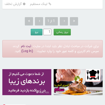
لینک مستقیم
گزارش تخلف
1 از 1
برای شرکت در مباحث تبادل نظر باید ابتدا در سایت
ثبت نام
کرده،
سپس نام کاربری و کلمه عبور خود را وارد نمایید؛
(Log In)
کنید.
30817635
30256503