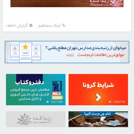
لینک مستقیم
گزارش تخلف
16877888
16869708
31041660