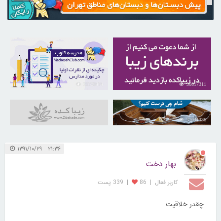
21729474
30817311
31041336
۲۱:۳۶ ۱۳۹۱/۱۰/۲۹
بهار دخت
کاربر فعال
|
86
|
339 پست
چقدر خلاقیت