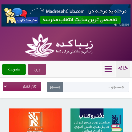
7358404
خانه
ورود
عضویت