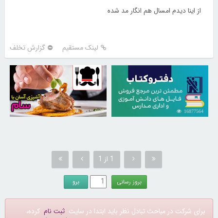
از اینا دیدم امسال هم انگار مد شده
لینک مستقیم
گزارش تخلف
30256179
16877564
1 از 1
برای شرکت در مباحث تبادل نظر باید ابتدا در سایت
ثبت نام
کرده،