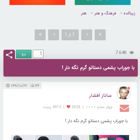
زیباکده
فرهنگ و هنر
هنر
1 از 1
7.64K
با جوراب پشمی دستاتو گرم نگه دار !
۱۵:۴۴ ۱۳۹۱/۱۰/۲۹
ساناز افشار
چهار ستاره ⋆⋆⋆⋆
|
3628
|
4913 پست
با جوراب پشمی دستاتو گرم نگه دار !