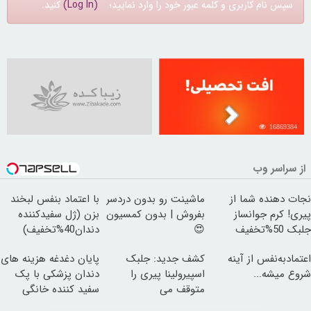
سپس نام کاربری و کلمه عبور خود را وارد نمایید؛
(Log In)
کنید.
16869384
از سراسر وب
نجات دهنده شما از
ماشینت رو بدون دردسر
با اعتماد بنفس لبخند
پیری! کرم جوانساز
بفروش | بدون کمسیون
بزن (ژل سفیدکننده
جلبک 50%تخفیف
😍
دندان40%تخفیف)
اعتمادبه‌نفس از آینه
کشف جدید: جلبک
پایان دغدغه هزینه های
شروع میشه...
اسپیرولینا پیری را
دندان پزشکی با پک
متوقف می
سفید کننده خانگی
کند50%تخفیف