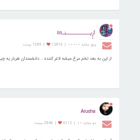
آزِِِِیـــــــــــنـاااا
پنج ستاره ⋆⋆⋆⋆⋆
|
13810
|
7289 پست
از این به بعد تخم مرغ میشه لاغر کننده ...دانشمندان هربار یه 
Arusha
دو ستاره ⋆⋆
|
6112
|
2848 پست