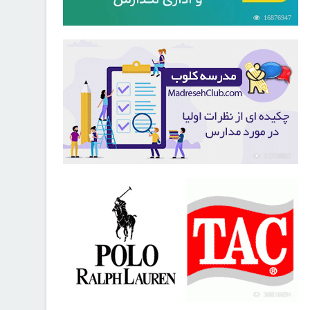
16876947
21728857
30816694