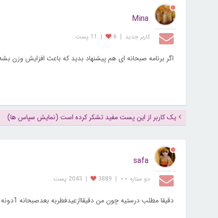
Mina
کاربر جديد
|
6
|
11 پست
اگر برنامه صبحانه ای هم پیشنهاد بدید که باعث افزایش وزن ب
یک کاربر از این پست مفید تشکر کرده است (نمایش سپاس ها)
safa
دو ستاره ⋆⋆
|
3889
|
2043 پست
دقیقا مطلب درستیه چون من دقیقاازعیدفطربه بعدصبحانه 1دونه تخم مرغ آبپزمیخورم وتاثیرشودیدم