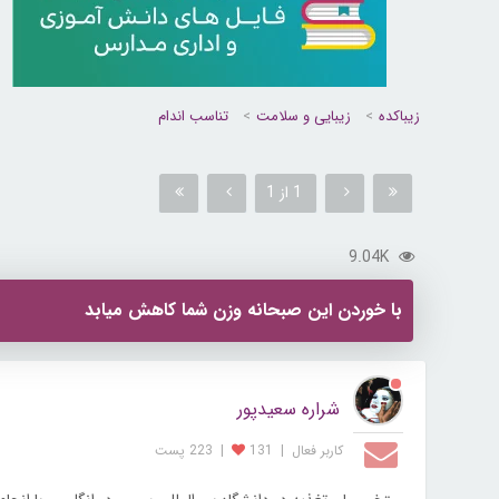
زیباکده
زیبایی و سلامت
تناسب اندام
1 از 1
9.04K
با خوردن این صبحانه وزن شما کاهش میابد
شراره سعیدپور
کاربر فعال
|
131
|
223 پست