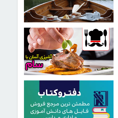
31040719
30255562