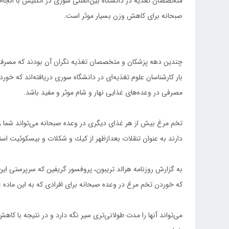
متخصصان تغذیه در دانشگاه بین‌المللی سوری در انگلیس با انجام
صبحانه برای كاهش وزن بسیار موثر است.
‌چندین دهه پزشكان و متخصصان تغذیه نگران آن بودند كه مصرف 
بار كارشناسان علوم تغذیه‌ای در دانشگاه سوری دریافته‌اند كه خو
مصرفی در وعده‌های غذایی نهار و شام موثر و مفید باشد.
تخم مرغ بیش از هر غذای دیگری در وعده صبحانه می‌تواند شما را 
دارند به عنوان تنقلات بعدازظهر از كیك و شكلات و بیسكوئیت استف
به گزارش روزنامه هرالد تریبون، پروفسور گریفین كه سرپرستی این م
كه خوردن تخم مرغ در وعده صبحانه برای افرادی كه به این ماده غ
می‌تواند آنها را مدت طولانی‌تری سیر نگه دارد و در نتیجه با ك