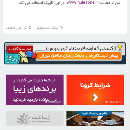
من از مطالب
www.hulezone.ir
در این تاپیک استفاده می کنم.
لینک مستقیم
گزارش تخلف
30823800
16875873
31047825