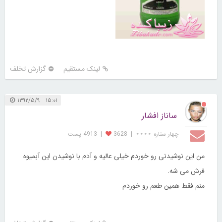
لینک مستقیم
گزارش تخلف
۱۵:۰۱ ۱۳۹۲/۵/۹
ساناز افشار
چهار ستاره ⋆⋆⋆⋆
|
3628
|
4913 پست
من این نوشیدنی رو خوردم خیلی عالیه و آدم با نوشیدن این آبمیوه
فرش می شه.
منم فقط همین طعم رو خوردم