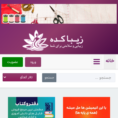
10723719
خانه
ورود
عضویت