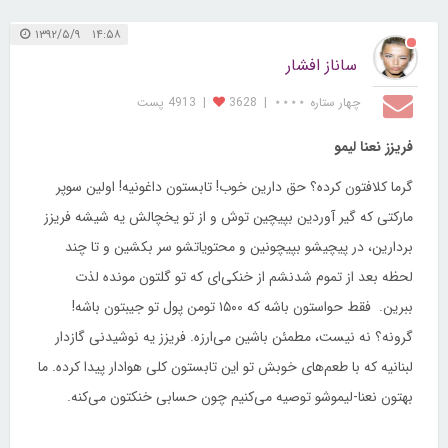
۱۴:۵۸ ۱۳۹۲/۵/۹
ساناز افشار
چهار ستاره ⋆⋆⋆⋆
|
3628
|
4913 پست
فریزز نعنا لیمو
گرما کلافتون کرده؟ حق دارین خوب! تابستون داغونیه! اولین سوپر
مارکتی که گیر آوردین بپیچین توش و از تو یخچالش یه شیشه فریزز
بردارین، در پیچیشو بپیچونین و محتویاتشو سر بکشین و تا چند
لحظه بعد از تموم شدنشم از خنکی‌ای که تو گلتون مونده لذت
ببرین. فقط حواستون باشه که ۱۵۰۰ تومن پول تو جیبتون باشه!
گرونه؟ نه نیست، مطمئن باشین می‌ارزه. فریزز یه نوشیدنی گازدار
لبنانیه که با طعم‌های خوبش تو این تابستون کلی هوادار پیدا کرده. ما
بهتون نعنا-لیموشو توصیه می‌کنیم چون حسابی خنکتون می‌کنه.