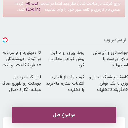
برای شرکت در مباحث تبادل نظر باید ابتدا در سایت
ثبت نام
کرده،
سپس نام کاربری و کلمه عبور خود را وارد نمایید؛
(Log In)
کنید.
از سراسر وب
جوانسازی و آبرسانی
روند پیری رو با این
تا 3میلیارد وام سرمایه
بالای پوست با
روش گیاهی معکوس
در گردش فروشندگان
اسپیرولینا
کن
=> فروشگاهت رو ثبت
کن
کاهش چشمگیر سایز و
کرم جوانساز آلمانی
این گیاه دریایی
وزن با یک روش
انتخاب ستاره ها!خرید
پوستت رو طوری صاف
خانگی60%تخفیف
با تخفیف
میکنه انگار 20سال
جوون شدی🔥
موضوع قبل