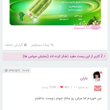
لینک مستقیم
گزارش تخلف
2 کاربر از این پست مفید تشکر کرده اند (نمایش سپاس ها)
۲۰:۲۷ ۱۳۹۲/۵/۹
باران
دو ستاره ⋆⋆
|
482
|
2288 پست
من خوردم اما مزش رو ساناز جونم دوست نداشتم