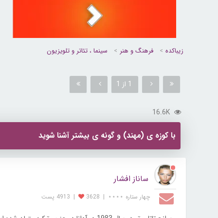
زیباکده
فرهنگ و هنر
سینما ، تئاتر و تلویزیون
1 از 1
16.6K
با کوزه ی (مهند) و گونه ی بیشتر آشنا شوید
ساناز افشار
چهار ستاره ⋆⋆⋆⋆
|
3628
|
4913 پست