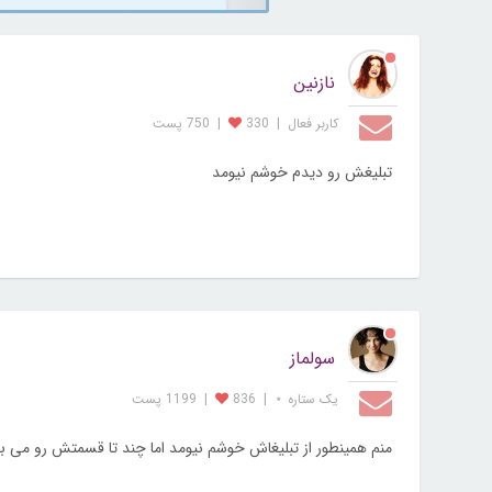
نازنین
کاربر فعال
|
330
|
750 پست
تبلیغش رو دیدم خوشم نیومد
سولماز
یک ستاره ⋆
|
836
|
1199 پست
منم همینطور از تبلیغاش خوشم نیومد اما چند تا قسمتش رو می بینم