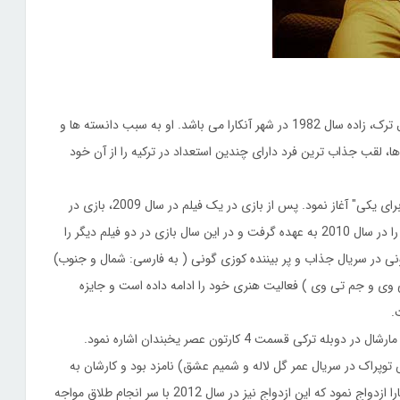
و-را گولسوی، بازیگر، آرشیتکت، کارگردان، گرافیست، عکاس و مدل ترک، زاده سال 1982 در شهر آنکارا می باشد. او به سبب دانسته ها و
ا، لقب جذاب ترین فرد دارای چندین استعداد در ترکیه را از آن خود
او بازیگری را در سال 2008 با بازی در نقش ناظم در سریال "همه برای یکی" آغاز نمود. پس از بازی در یک فیلم در سال 2009، بازی در
نقش وورال ناملی در سریال معروف "فاطمه گل جرمش چیست؟" را در سال 2010 به عهده گرفت و در این سال بازی در دو فیلم دیگر را
وی از سال 2011، با بازی در نقش گونی در سریال جذاب و پر بیننده کوزی گونی ( به فارسی: شمال و جنوب)
 وی و جم تی وی ) فعالیت هنری خود را ادامه داده است و جایزه
.
قسمت 4 کارتون عصر یخبندان اشاره نمود.
یدر میس ترکی سال 2007 و بازیگر (نقش توپراک در سریال عمر گل لاله و شمیم عشق) نامزد بود و کارشان به
جدایی کشید. وی در سال 2011 با هنر پیشه معروف ترک بورجو کارا ازدواج نمود که این ازدواج نیز در سال 2012 با سر انجام طلاق مواجه