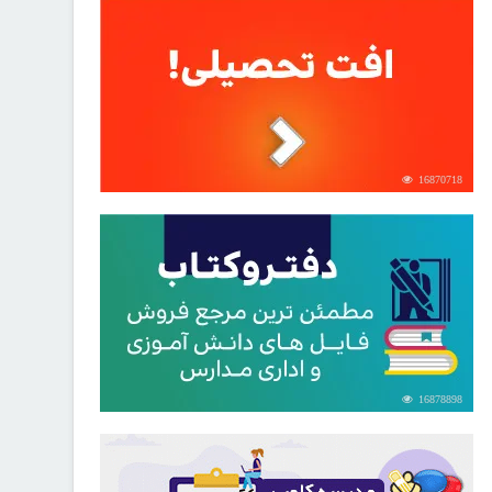
16870718
16878898