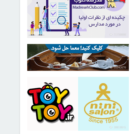
21730808
31042670
30818645