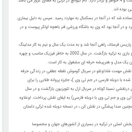
یوانچ تاتلی تو در سال 1983 در آدانا در جنوب ترکیه متولد شده است و 4 خواهر و برادر دارد. نام کیوانچ در ترکی به معنای غرور می باشد.
 بوده اند.
ده شد که در آنجا در بسکتبال به مهارت رسید. سپس به دلیل بیماری
 و در آنجا بود که وی به باشگاه ورزشی فنر باهچه اولکر پیوست و در
اریس فرستاد، راهی آنجا شد و به مدت یک سال و نیم به کار مدلینگ
پرداخت. در این زمان بود که با دریافت پیشنهاداتی برای مدلینگ و بازی به ترکیه بازگشت. در سال 2002 به خاطر فیزیک مناسب و چهره
نوان یک مدل و هنرپیشه حرفه ای مشغول به کار است.
نقش مهمت شاداوغلو در سریال گوموش نقطه عطفی در زندگی حرفه
ه با دوبله فارسی در جم تی وی )، جایزه پروانه طلایی را برای
گر نقش اول مرد دریافت نمود. او در سال 2010 با بازی درنقشی نسبتا کوتاه در سریال ازل به تلویزیون بازگشت و در سال
ور تی وی و جم تی وی با دوبله فارسی) به ایفای نقش پرداخت. اوعلاوه
 همچنین صدا پیشگی در نقش کِن ، در نسخه دوبله شده ترکی داستان
از پخش اصلی در ترکیه در بسیاری از کشورهای جهان و مخصوصا