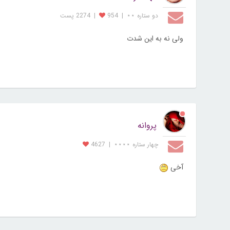
دو ستاره ⋆⋆
|
954
|
2274 پست
ولی نه به این شدت
پروانه
چهار ستاره ⋆⋆⋆⋆
|
4627
آخی