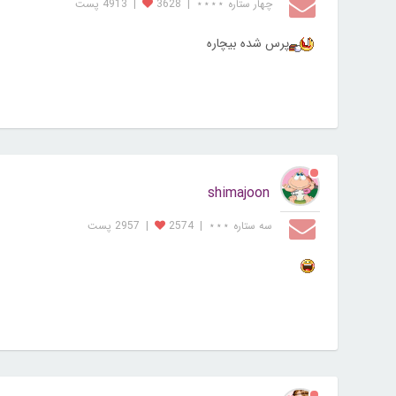
چهار ستاره ⋆⋆⋆⋆
|
3628
|
4913 پست
پرس شده بیچاره
shimajoon
سه ستاره ⋆⋆⋆
|
2574
|
2957 پست