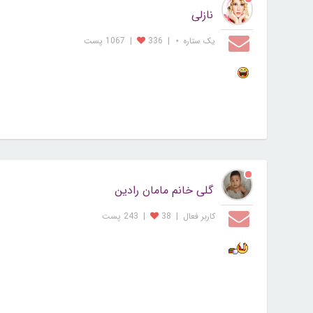
نازلی
یک ستاره ⋆
|
336
|
1067 پست
گلی خانم مامان رادین
کاربر فعال
|
38
|
243 پست