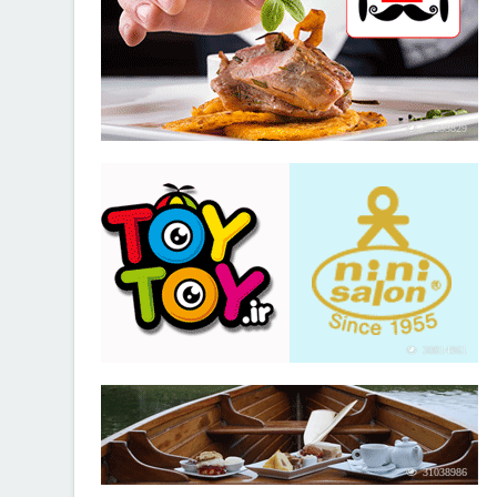
30253829
30814961
31038986