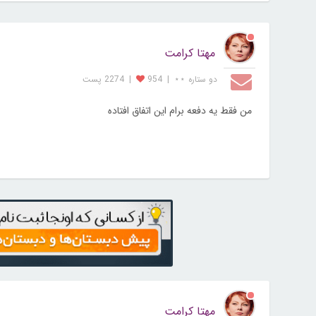
مهتا کرامت
دو ستاره ⋆⋆
|
954
|
2274 پست
من فقط یه دفعه برام این اتفاق افتاده
مهتا کرامت