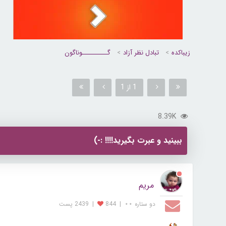
زیباکده
تبادل نظر آزاد
گــــــــــوناگون
1 از 1
8.39K
ببینید و عبرت بگیرید!!!! :-)
مریم
دو ستاره ⋆⋆
|
844
|
2439 پست