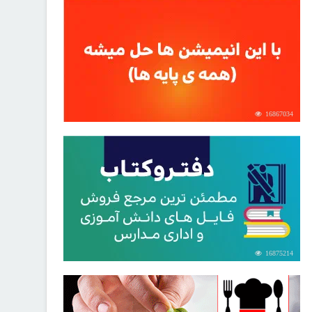
16867034
16875214