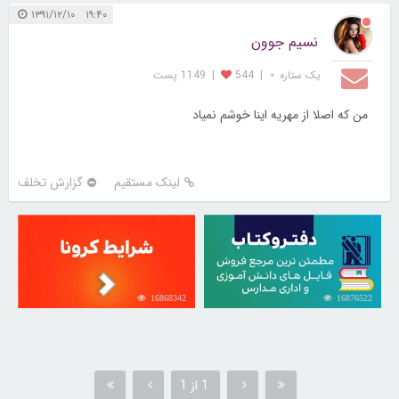
۱۹:۴۰ ۱۳۹۱/۱۲/۱۰
نسیم جوون
یک ستاره ⋆
|
544
|
1149 پست
من که اصلا از مهریه اینا خوشم نمیاد
لینک مستقیم
گزارش تخلف
16868342
16876522
1 از 1