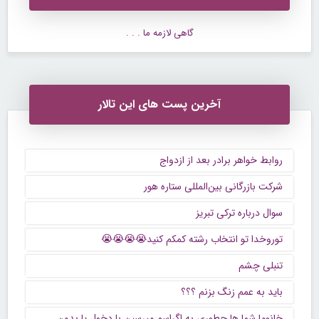
گاهی لازمه ما . . .
آخرین پست های این تالار
روابط خواهر برادر بعد از ازدواج
شرکت بازرگانی بین‌المللی ستاره هور
سوال درباره ترکی تبریز
توروخدا تو انتخاب رشته کمکم کنید😭😭😭😭
تنبلی چشم
باید به عمم زنگ بزنم ؟؟؟
خانوما شما ها چطوری به اگراسم میرسین با دخول یا بدون