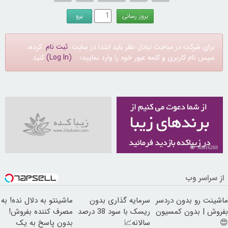
برای شرکت در مباحث تبادل نظر باید ابتدا در سایت
ثبت نام
کرده،
سپس نام کاربری و کلمه عبور خود را وارد نمایید؛
(Log In)
کنید.
30816269
از سراسر وب
ماشینت رو بدون دردسر
سرمایه گذاری بدون
ماشینتو به دلال نده! به
بفروش | بدون کمسیون
ریسک با سود 38 درصد
مصرف کننده بفروش!
😍
سالانه📈
بدون پاسخ به یک