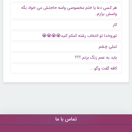
هر کسی دعا یا ختم مخصوصی واسه حاجتش می خواد بگه
واسش بزارم..
کار
توروخدا تو انتخاب رشته کمکم کنید😭😭😭😭
تنبلی چشم
باید به عمم زنگ بزنم ؟؟؟
كافه گفت وگو ...
تماس با ما