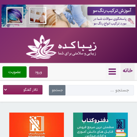
10088648
خانه
ورود
عضویت