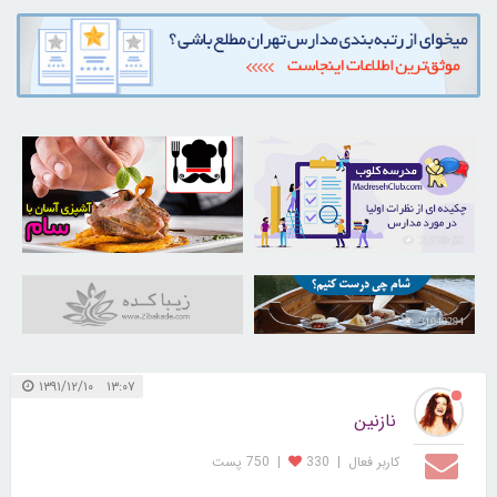
30255137
21728432
31040294
۱۳:۰۷ ۱۳۹۱/۱۲/۱۰
نازنین
کاربر فعال
|
330
|
750 پست