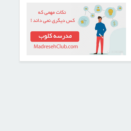
21731593