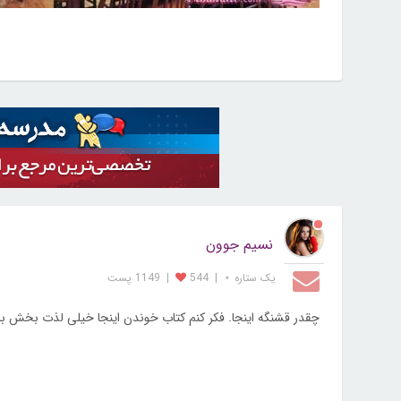
نسیم جوون
یک ستاره ⋆
|
544
|
1149 پست
چقدر قشنگه اینجا. فکر کنم کتاب خوندن اینجا خیلی لذت بخش ب