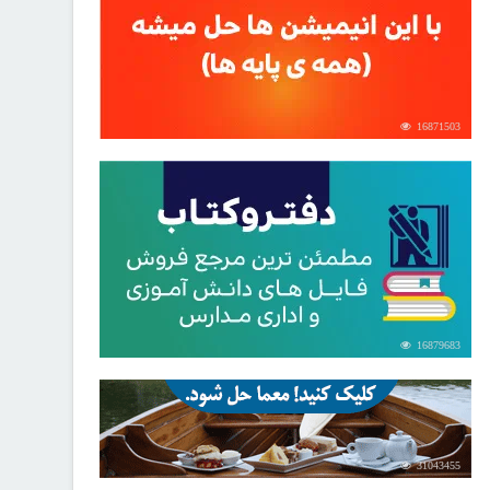
16871503
16879683
31043455