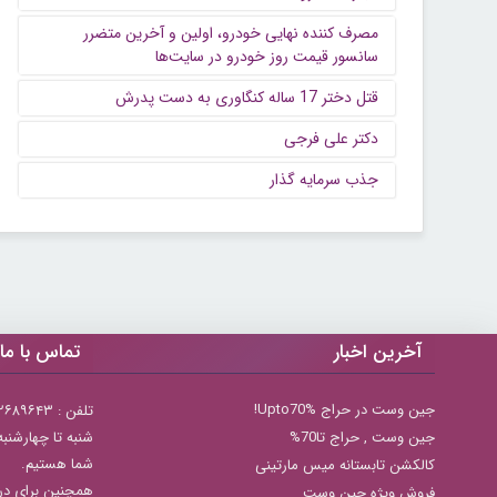
مصرف کننده نهایی خودرو، اولین و آخرین متضرر
سانسور قیمت روز خودرو در سایت‌ها
قتل دختر 17 ساله کنگاوری به دست پدرش
دکتر علی فرجی
جذب سرمایه گذار
آخرین اخبار
تماس با ما
جین وست در حراج Upto70%!
تلفن : ۲۲۶۸۹۶۴۳ (۰۲۱)
جين وست , حراج تا70%
شما هستیم.
کالکشن تابستانه میس مارتینی
همچنین برای در
فروش ویژه جین وست