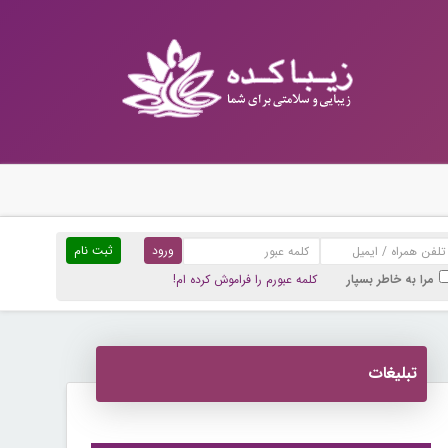
ثبت نام
مرا به خاطر بسپار
کلمه عبورم را فراموش کرده ام!
تبلیغات