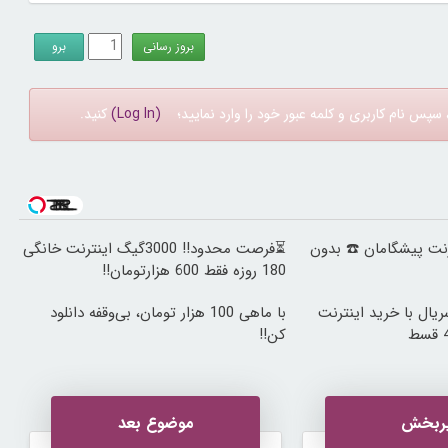
سپس نام کاربری و کلمه عبور خود را وارد نمایید؛
(Log In)
کنید.
ینترنت پیشگامان ☎️ بدون
⏳فرصت محدود!! 3000گیگ اینترنت خانگی
180 روزه فقط 600 هزارتومان!!
ریال با خرید اینترنت
با ماهی 100 هزار تومان، بی‌وقفه دانلود
کن!!
ربخش
موضوع بعد