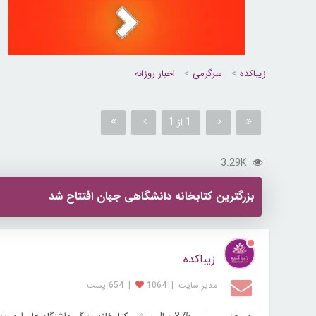
زیباکده
سرگرمی
اخبار روزانه
1 از 1
3.29K
بزرگترین کتابخانه دانشگاهی جهان افتتاح شد
زیباکده
مدیر سایت
|
1064
|
654 پست