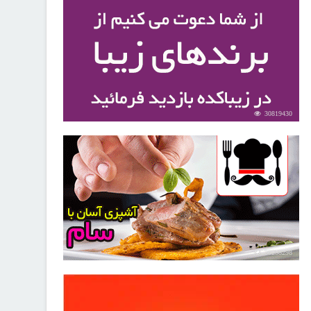
30819430
30258298