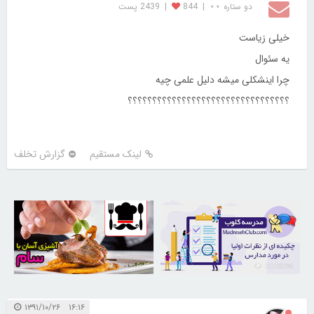
دو ستاره ⋆⋆
|
844
|
2439 پست
خیلی زیاست
یه سئوال
چرا اینشکلی میشه دلیل علمی چیه
؟؟؟؟؟؟؟؟؟؟؟؟؟؟؟؟؟؟؟؟؟؟؟؟؟؟؟؟؟؟؟؟؟
لینک مستقیم
گزارش تخلف
30253501
21726796
۱۶:۱۶ ۱۳۹۱/۱۰/۲۶