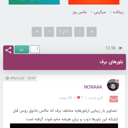
زیباکده
سرگرمی
عکس روز
1 از 1
13.5K
بلورهای برف
۱۶:۲۳ ۱۳۹۱/۱۰/۱۸
NONAAA
کاربر جديد
|
1
|
29 پست
تصاویر بار زیبایی ازبلورهایه مختلف برف که عکاس باذوق روس قبل
ازاینکه این بلورها ذوب و برای هیشه محو شوند گرفته است