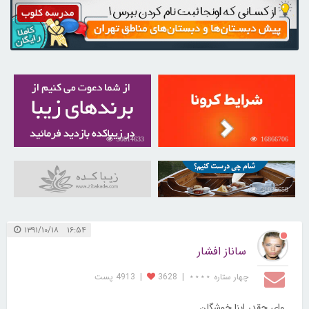
30814633
16866706
31038658
۱۶:۵۴ ۱۳۹۱/۱۰/۱۸
ساناز افشار
چهار ستاره ⋆⋆⋆⋆
|
3628
|
4913 پست
وای چقدر اینا خوشگلن