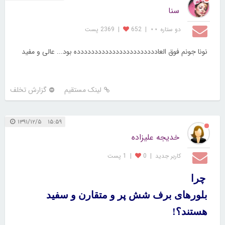
سنا
دو ستاره ⋆⋆
|
652
|
2369 پست
نونا جونم فوق العاددددددددددددددددددددددده بود... عالی و مفید
لینک مستقیم
گزارش تخلف
۱۵:۵۹ ۱۳۹۱/۱۲/۵
خدیجه علیزاده
کاربر جديد
|
0
|
1 پست
چرا
بلورهای برف شش پر و متقارن و سفید
هستند؟
!