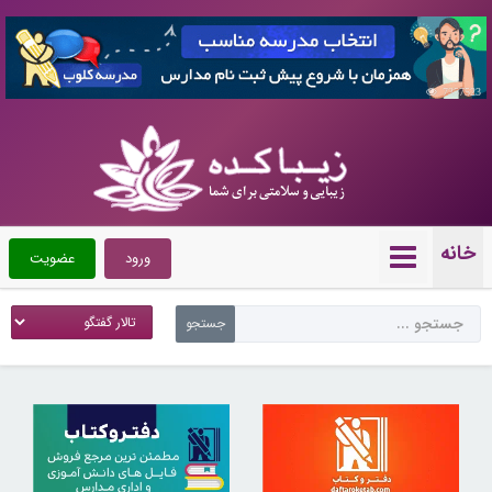
7357523
خانه
ورود
عضویت