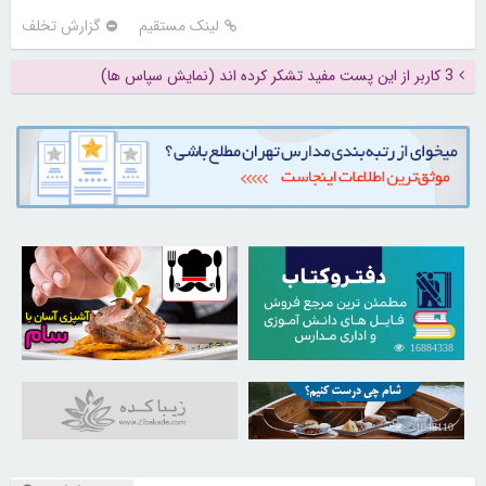
لینک مستقیم
گزارش تخلف
3 کاربر از این پست مفید تشکر کرده اند (نمایش سپاس ها)
30262953
16884338
31048110