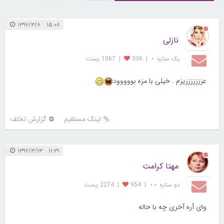
۱۵:۰۸ ۱۳۹۲/۳/۸
نازلی
یک ستاره ⋆
|
336
|
1067 پست
عزززززززیزم . خیلی با مزه بووووود
لینک مستقیم
گزارش تخلف
۱۱:۳۱ ۱۳۹۲/۳/۱۳
مهتا کرامت
دو ستاره ⋆⋆
|
954
|
2274 پست
وای آره آخری چه با حاله