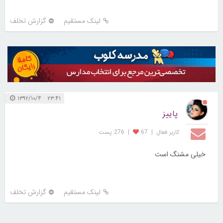
لینک مستقیم
گزارش تخلف
۲۳:۴۱ ۱۳۹۲/۱۰/۴
پاییز
کاربر فعال
|
67
|
276 پست
خیلی مشنگ است
لینک مستقیم
گزارش تخلف