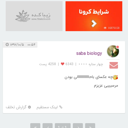
16876158
۰۰:۵۴ ۱۳۹۲/۱۰/۵
saba biology
چهار ستاره ⋆⋆⋆⋆
|
6343
|
4258 پست
چه عکسای باحااااااااااااالی بودن
مرسیییی عزیزم
لینک مستقیم
گزارش تخلف
1 از 1