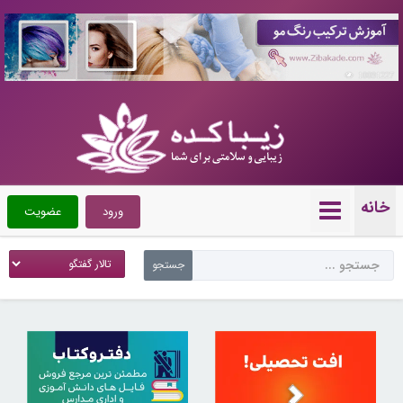
10091227
خانه
ورود
عضویت