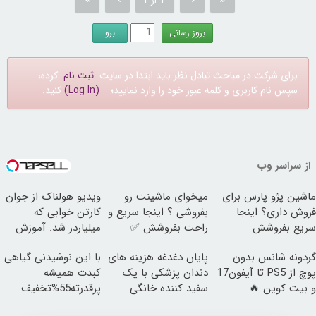
برای شرکت در مباحث تبادل نظر باید ابتدا در سایت
ثبت نام
کرده،
سپس نام کاربری و کلمه عبور خود را وارد نمایید؛
(Log In)
کنید.
از سراسر وب
ماشین پژو پارس برای
میخوای ماشینت رو
ویدیو هولناک از جوان
فروش داری؟ اینجا
بفروشی ؟ اینجا سریع و
کارتن خوابی که
سریع بفروشش
راحت بفروشش ✅
میلیاردر شد. آموزش
رایگان
گردونه شانس بدون
پایان دغدغه هزینه های
با این نوشیدنی گیاهی
پوچ از PS5 تا آیفون17
دندان پزشکی با پک
کبدت همیشه
و بیت کوین 🔥
سفید کننده خانگی
پرقدرته55%تخفیف