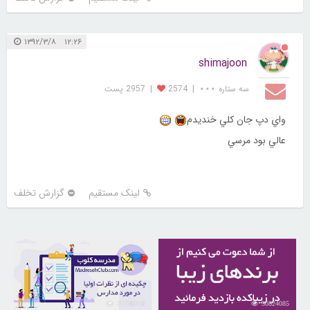
۱۲:۲۶ ۱۳۹۲/۳/۸
shimajoon
سه ستاره ⋆⋆⋆
|
2574
|
2957 پست
واي دپ جان كلي خنديدم
عالي بود مرسي
لینک مستقیم
گزارش تخلف
21736248
30824085