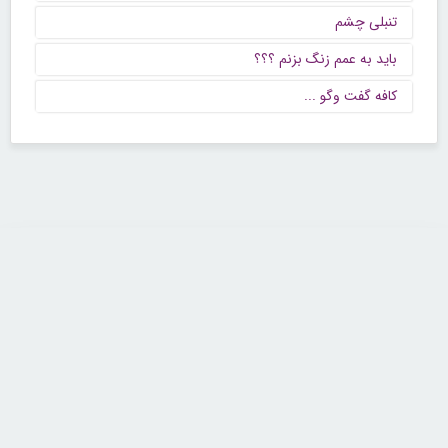
تنبلی چشم
باید به عمم زنگ بزنم ؟؟؟
كافه گفت وگو ...
تماس با ما
تلفن : ۲۲۶۸۹۶۴۳ (۰۲۱)
شنبه تا چهارشنبه از ساعت 9 تا 5 منتظر شنیدن صدای گرم شما هستیم.
همچنین برای درج آگهی، مشاوره برای توسعه کسب و کارتان با ما تماس بگیرید.
ایمیل: info[@]zibakade[dot]com