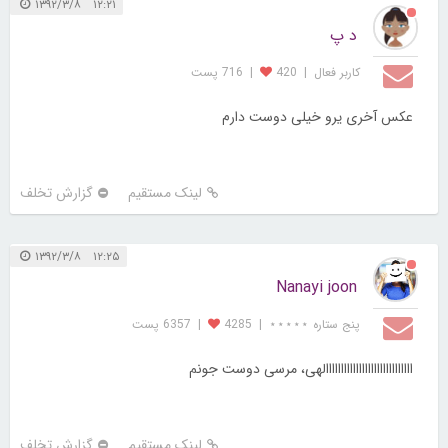
۱۲:۲۱ ۱۳۹۲/۳/۸
د پ
کاربر فعال
|
420
|
716 پست
عکس آخری یرو خیلی دوست دارم
لینک مستقیم
گزارش تخلف
۱۲:۲۵ ۱۳۹۲/۳/۸
Nanayi joon
پنج ستاره ⋆⋆⋆⋆⋆
|
4285
|
6357 پست
ااااااااااااااااااااااااااااالهی، مرسی دوست جونم
لینک مستقیم
گزارش تخلف