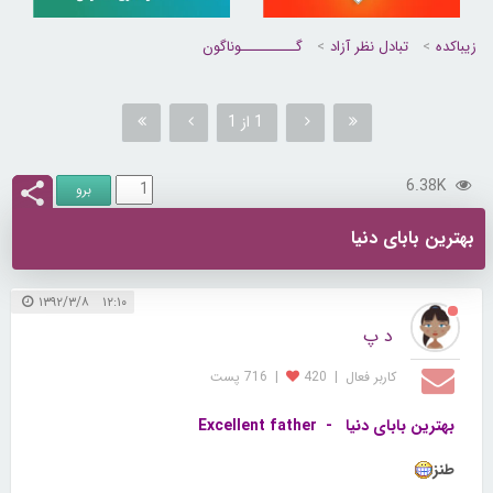
زیباکده
تبادل نظر آزاد
گــــــــــوناگون
1 از 1
6.38K
بهترین بابای دنیا
۱۲:۱۰ ۱۳۹۲/۳/۸
د پ
کاربر فعال
|
420
|
716 پست
بهترین بابای دنیا - Excellent father
طنز