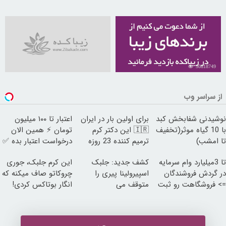
30818749
از سراسر وب
نوشیدنی شفابخش کبد
برای اولین بار در ایران
اعتبار تا ۱۰۰ میلیون
با 10 گیاه موثر(تخفیف
🇮🇷 این دکتر کرم
تومان ⚡ همین الان
تا امشب)
ترمیم کننده 23 روزه
درخواست اعتبار بده ✅
ساخت!
تا 3میلیارد وام سرمایه
کشف جدید: جلبک
این کرم جلبک، جوری
در گردش فروشندگان
اسپیرولینا پیری را
چروکاتو صاف میکنه که
=> فروشگاهت رو ثبت
متوقف می
انگار بوتاکس کردی!
کن
کند50%تخفیف
(تخفیف ویژه)