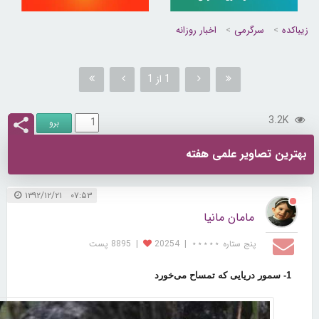
زیباکده
سرگرمی
اخبار روزانه
1 از 1
3.2K
بهترین تصاویر علمی هفته
۰۷:۵۳ ۱۳۹۲/۱۲/۲۱
مامان مانیا
پنج ستاره ⋆⋆⋆⋆⋆
|
20254
|
8895 پست
1- سمور دریایی که تمساح می‌خورد