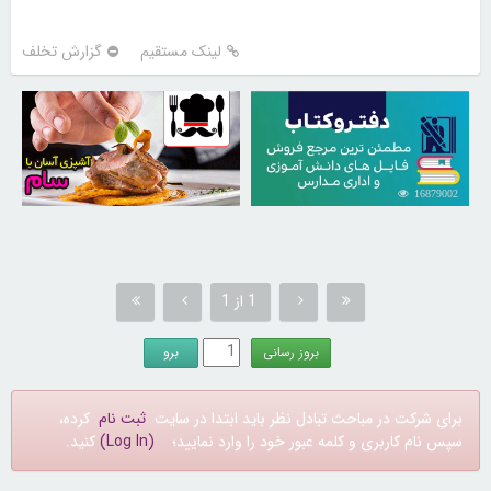
لینک مستقیم
گزارش تخلف
30257617
16879002
1 از 1
برای شرکت در مباحث تبادل نظر باید ابتدا در سایت
ثبت نام
کرده،
سپس نام کاربری و کلمه عبور خود را وارد نمایید؛
(Log In)
کنید.