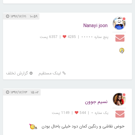
۱۰:۵۹ ۱۳۹۲/۱۲/۲۱
Nanayi joon
پنج ستاره ⋆⋆⋆⋆⋆
|
4285
|
6357 پست
لینک مستقیم
گزارش تخلف
۱۵:۰۲ ۱۳۹۲/۱۲/۲۳
نسیم جوون
یک ستاره ⋆
|
544
|
1149 پست
حوض نقاشی و رنگین کمان دود خیلی باحال بودن