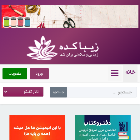
10722036
خانه
ورود
عضویت