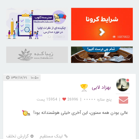
21730912
16870822
31042774
۱۰:۵۰ ۱۳۹۲/۱۲/۲۱
بهزاد لابی
پنج ستاره ⋆⋆⋆⋆⋆
|
26996
|
15954 پست
عالی بودن همه ممنون، این آخری خیلی هوشمندانه بود!
لینک مستقیم
گزارش تخلف