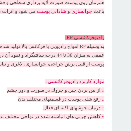
همزمان روی پوست صورت لايه برداری سطحی و فشار
باعث
جوانسازی
و
شادابی پوست
می شود و اثرات د
رادیوفرکائنسی
RF
:
به وسیله RF امواج راديويی با فركانس بالا تول
عمقی به ميزان 38 تا 44 درجه سانتيگر
پوست از قبيل برش جراحی، جوانسازی، لاغری و تناسب 
موارد كاربرد رادیوفرکائنسی:
::
از بين بردن چين و چروك در صورت و دور چشم
::
رفع شلی پوست در قسمتهای مختلف بدن
::
درمان جوشهای آكنه ای فعال
::
كاهش چربی های انباشته شده در نواحی مختلف بد