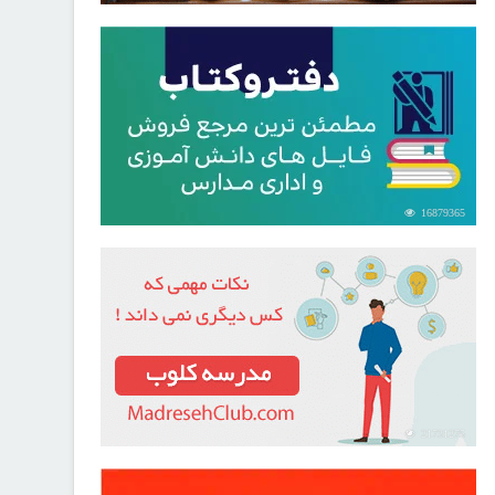
16879365
21731275