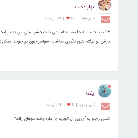
بهار دخت
کاربر فعال
|
86
|
339 پست
RF باید حتما سه جلسه انجام بدی تا نتیجشو ببینی من یه بار ا
بارش رو نرفتم هیچ تاثیری نداشت. سولماز جون تو خودت میکرود
یکتا
کاربر جديد
|
8
|
121 پست
کسی راجع به آی پی ال تجربه ای داره واسه موهای زائد؟