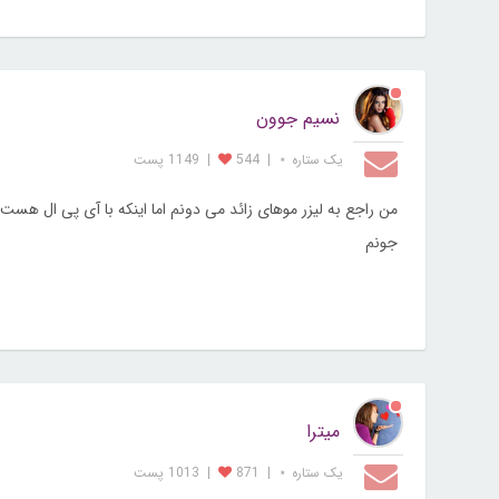
نسیم جوون
یک ستاره ⋆
|
544
|
1149 پست
من راجع به لیزر موهای زائد می دونم اما اینکه با آی پی ال هست
جونم
میترا
یک ستاره ⋆
|
871
|
1013 پست