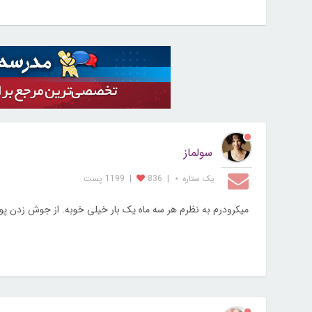
سولماز
یک ستاره ⋆
|
836
|
1199 پست
میکرودرم به نظرم هر سه ماه یک بار خیلی خوبه. از جوش زدن پ