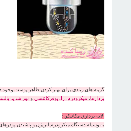
گزینه های زیادی برای بهتر كردن ظاهر پوست وجود دار
بردارها
،
میکرودرم
،
راديوفركائنسی
و
نور شدید پالس
لايه برداري مكانيكي:
به وسيله دستگاه ميكرودرم ابریژن و پاشيدن پودرها