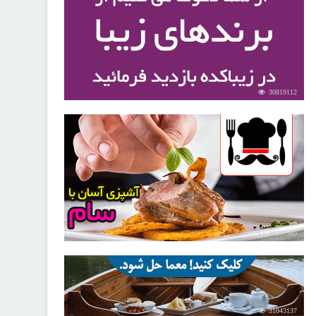
30819112
30257980
31043137