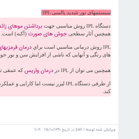
سیستمهای نور شدید پالسی IPL:
برداشتن موهای زائد
دستگاه IPL روش مناسبی جهت
جوش های صورت
همچنین آثار سطحی
(آکنه) است.
درمان قرمزیها
IPL روش درمانی مناسبي است براي
های رنگی و آنهایی که ناشی از افزایش سن و نور خو
درمان واریس
همچنین می توان از IPL در
که عمقی تر
از طرفی دستگاه IPL لیزر نیست اما کارایی و عملکرد مشابه دارد و از ليزر
کند.
ویرایش شده توسط pari i در تاریخ ۲۵/۱۰/۱۳۹۱ ۱۱:۱۹