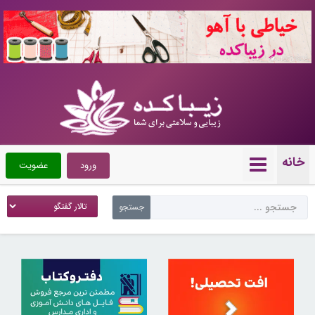
10719928
خانه
ورود
عضویت