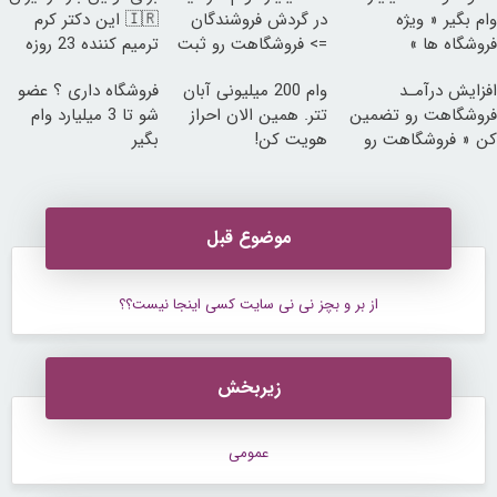
وام بگیر « ویژه
در گردش فروشندگان
🇮🇷 این دکتر کرم
فروشگاه ها »
=> فروشگاهت رو ثبت
ترمیم کننده 23 روزه
کن
ساخت!
افزایش درآمـد
وام 200 میلیونی آبان
فروشگاه داری ؟ عضو
فروشگاهت رو تضمین
تتر. همین الان احراز
شو تا 3 میلیارد وام
کن « فروشگاهت رو
هویت کن!
بگیر
ثبت کن »
موضوع قبل
از بر و بچز نی نی سایت کسی اینجا نیست؟؟
زیربخش
عمومی