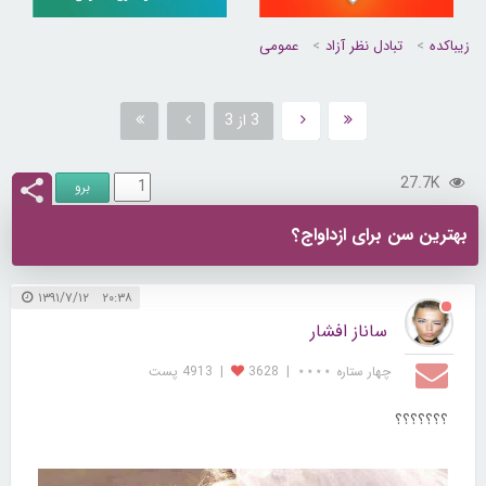
زیباکده
تبادل نظر آزاد
عمومی
3 از 3
27.7K
بهترین سن برای ازداواج؟
۲۰:۳۸ ۱۳۹۱/۷/۱۲
ساناز افشار
چهار ستاره ⋆⋆⋆⋆
|
3628
|
4913 پست
؟؟؟؟؟؟؟