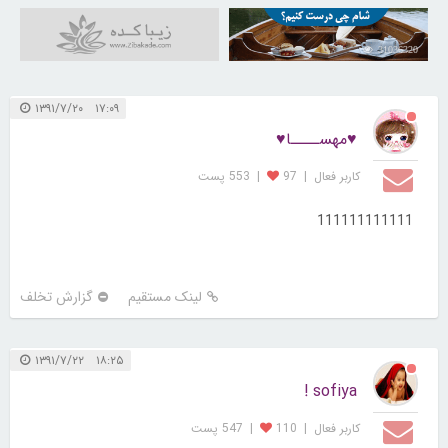
31036320
۱۷:۰۹ ۱۳۹۱/۷/۲۰
♥مهســــا♥
کاربر فعال
|
97
|
553 پست
111111111111
لینک مستقیم
گزارش تخلف
۱۸:۲۵ ۱۳۹۱/۷/۲۲
sofiya !
کاربر فعال
|
110
|
547 پست