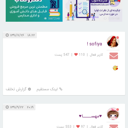
16872548
21724458
۱۸:۲۲ ۱۳۹۱/۷/۲۶
sofiya !
کاربر فعال
|
110
|
547 پست
لینک مستقیم
گزارش تخلف
۲۰:۱۹ ۱۳۹۱/۹/۲۲
♥مهســــا♥
کاربر فعال
|
97
|
553 پست