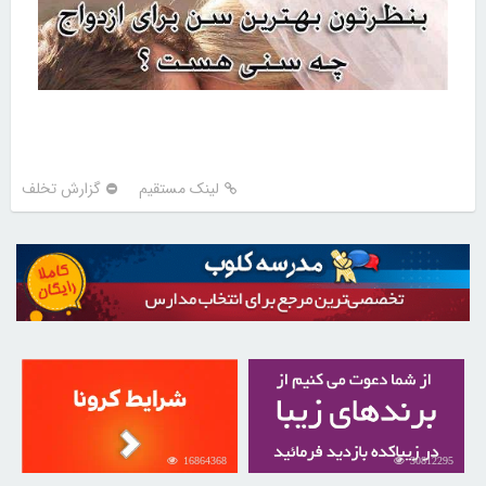
لینک مستقیم
گزارش تخلف
16864368
30812295