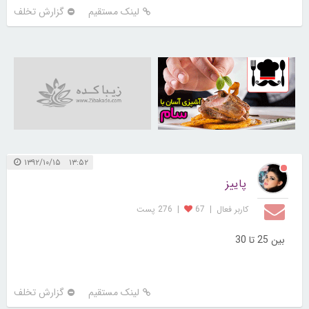
لینک مستقیم
گزارش تخلف
30251163
۱۳:۵۲ ۱۳۹۲/۱۰/۱۵
پاییز
کاربر فعال
|
67
|
276 پست
بین 25 تا 30
لینک مستقیم
گزارش تخلف