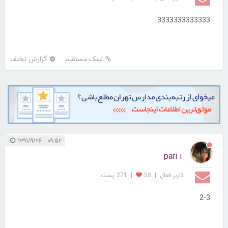
3333333333333
لینک مستقیم
گزارش تخلف
۰۹:۵۲ ۱۳۹۱/۹/۲۶
pari i
کاربر فعال
|
58
|
271 پست
2-3