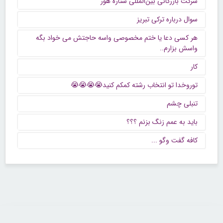
شرکت بازرگانی بین‌المللی ستاره هور
سوال درباره ترکی تبریز
هر کسی دعا یا ختم مخصوصی واسه حاجتش می خواد بگه
واسش بزارم..
کار
توروخدا تو انتخاب رشته کمکم کنید😭😭😭😭
تنبلی چشم
باید به عمم زنگ بزنم ؟؟؟
كافه گفت وگو ...