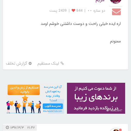
دو ستاره ⋆⋆
|
844
|
2439 پست
اره ایده خیلی راحت و دوست داشتنی خوشم اومد
ممنونم
لینک مستقیم
گزارش تخلف
21732010
30819847
۲۱:۴۲ ۱۳۹۲/۳/۳