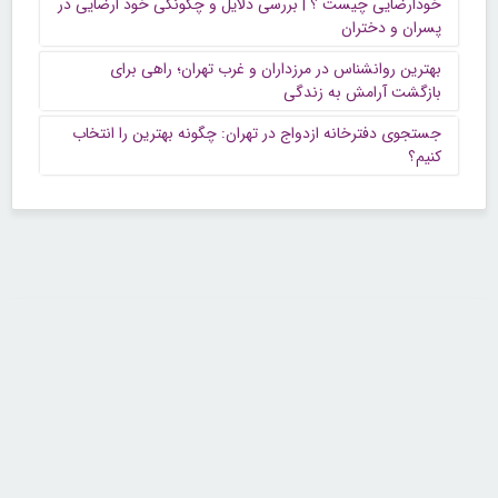
خودارضایی چیست ؟ | بررسی دلایل و چگونگی خود ارضایی در
پسران و دختران
بهترین روانشناس در مرزداران و غرب تهران؛ راهی برای
بازگشت آرامش به زندگی
جستجوی دفترخانه ازدواج در تهران: چگونه بهترین را انتخاب
کنیم؟
تماس با ما
تلفن : ۲۲۶۸۹۶۴۳ (۰۲۱)
شنبه تا چهارشنبه از ساعت 9 تا 5 منتظر شنیدن صدای گرم شما هستیم.
همچنین برای درج آگهی، مشاوره برای توسعه کسب و کارتان با ما تماس بگیرید.
ایمیل: info[@]zibakade[dot]com