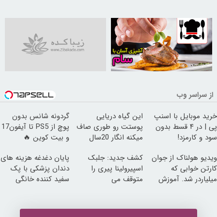
30258715
از سراسر وب
خرید موبایل با اسنپ
این گیاه دریایی
گردونه شانس بدون
پی | در ۴ قسط بدون
پوستت رو طوری صاف
پوچ از PS5 تا آیفون17
سود و کارمزد!
میکنه انگار 20سال
و بیت کوین 🔥
جوون شدی🔥
ویدیو هولناک از جوان
کشف جدید: جلبک
پایان دغدغه هزینه های
کارتن خوابی که
اسپیرولینا پیری را
دندان پزشکی با پک
میلیاردر شد. آموزش
متوقف می
سفید کننده خانگی
رایگان
کند50%تخفیف