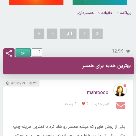
زیباکده
خانواده
همسرداری
1 از 1
12.9K
بهترین هدیه برای همسر
۱۵:۳۴ ۱۳۹۱/۶/۲۹
mahroooo
کاربر جديد
|
2
|
2 پست
یکی از روش هایی که میشه همسر رو شاد کرد با کمترین هزینه چاپ
عکس یکی از بهنرین خاطره ها روی لیوانه. اینجوری هر روز صبح که