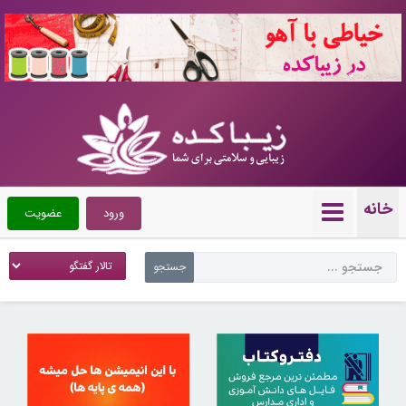
10722388
خانه
ورود
عضویت