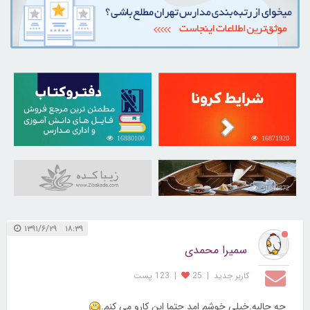
16880100
16871920
31043872
۱۸:۳۹ ۱۳۹۱/۶/۲۹
سمیرا محمدی
کاربر جديد
|
25
|
123 پست
چه جالبه.خیلی خوشم امد حتما این کارو می کنم.