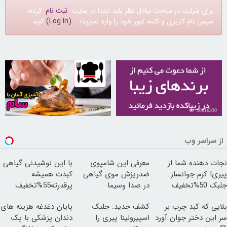
برای شرکت در مباحث تبادل نظر باید ابتدا در سایت
ثبت نام
کرده،
سپس نام کاربری و کلمه عبور خود را وارد نمایید؛
(Log In)
کنید.
30255198
30816330
از سراسر وب
نجات دهنده شما از
معرفی این شامپوی
با این نوشیدنی گیاهی
پیری! کرم جوانساز
ضدریزش موی گیاهی
کبدت همیشه
جلبک 50%تخفیف
در صدا وسیما
پرقدرته55%تخفیف
بلایی که کبد چرب بر
کشف جدید: جلبک
پایان دغدغه هزینه های
سر این دختر جوان آورد
اسپیرولینا پیری را
دندان پزشکی با پک