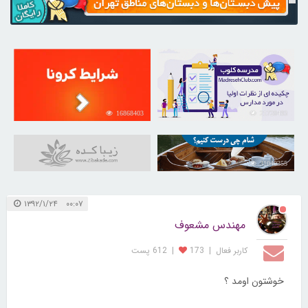
16868403
21728493
31040355
۰۰:۰۷ ۱۳۹۲/۱/۲۴
مهندس مشعوف
کاربر فعال
|
173
|
612 پست
خوشتون اومد ؟