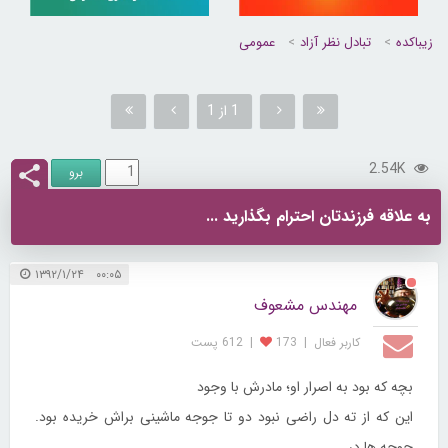
زیباکده
تبادل نظر آزاد
عمومی
1 از 1
2.54K
به علاقه فرزندتان احترام بگذارید ...
۰۰:۰۵ ۱۳۹۲/۱/۲۴
مهندس مشعوف
کاربر فعال
|
173
|
612 پست
بچه که بود به اصرار او؛ مادرش با وجود
این که از ته دل راضی نبود دو تا جوجه ماشینی براش خریده بود.
جوجه ها در