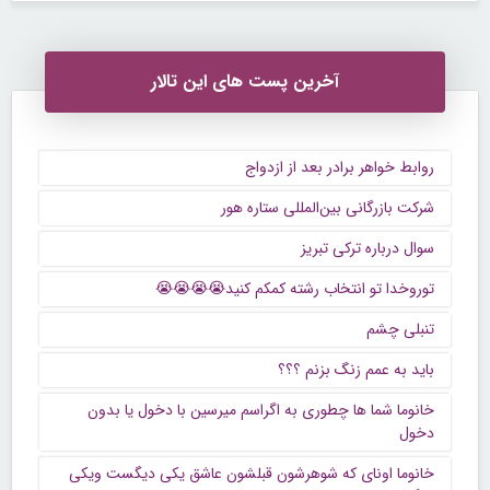
آخرین پست های این تالار
روابط خواهر برادر بعد از ازدواج
شرکت بازرگانی بین‌المللی ستاره هور
سوال درباره ترکی تبریز
توروخدا تو انتخاب رشته کمکم کنید😭😭😭😭
تنبلی چشم
باید به عمم زنگ بزنم ؟؟؟
خانوما شما ها چطوری به اگراسم میرسین با دخول یا بدون
دخول
خانوما اونای که شوهرشون قبلشون عاشق یکی دیگست ویکی