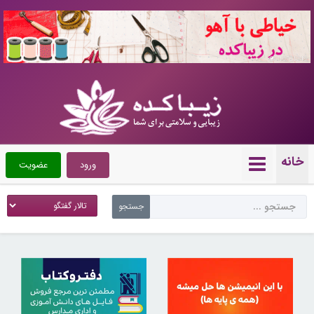
10721249
خانه
ورود
عضویت