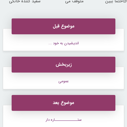
😓حتما ببین
متوقف می
سفید کننده خانگی
کند50%تخفیف
موضوع قبل
اندیشیدن به خود ...
زیربخش
عمومی
موضوع بعد
ستــــــــــــــــاره دار