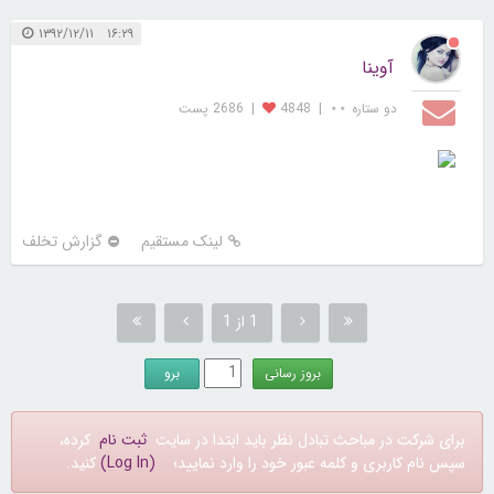
چهار ستاره ⋆⋆⋆⋆
|
4627
لینک مستقیم
گزارش تخلف
۱۶:۲۹ ۱۳۹۲/۱۲/۱۱
آوینا
دو ستاره ⋆⋆
|
4848
|
2686 پست
لینک مستقیم
گزارش تخلف