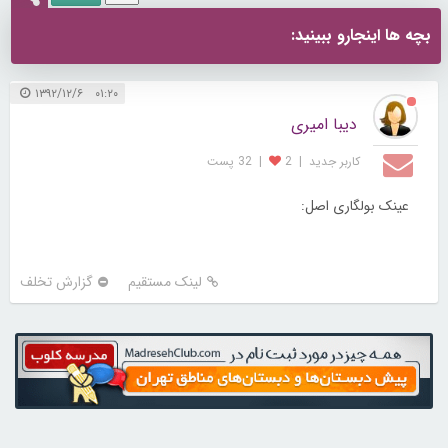
زیباکده
زیبایی و سلامت
پوست و مو
1 از 1
6.07K
بچه ها اینجارو ببینید:
۰۱:۲۰ ۱۳۹۲/۱۲/۶
دیبا امیری
کاربر جديد
|
2
|
32 پست
عینک بولگاری اصل: