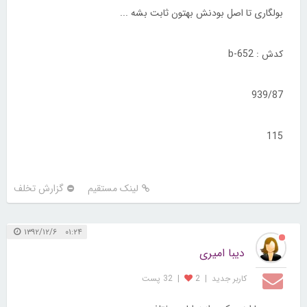
بگین.. منم باهاتون راه میام...
عینک فوق العاده شیک و با کیفیتیه ... میتونین در موردش پرس و جو
کنید..
راستی کد روی دسته عینک رو هم واستون میزارم که بزنین توی سایت
بولگاری تا اصل بودنش بهتون ثابت بشه ...
کدش : b-652
939/87
115
لینک مستقیم
گزارش تخلف