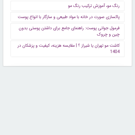
چرا بعد از ۳۰ سالگی پوست تغییر می‌کند؟
در خریدهای آنلاین محصولات پوستی به چه نکاتی توجه کنیم؟
رشد مو پس از لیزر موهای زائد: چه انتظاری باید داشت و
چگونه آن را مدیریت کرد؟
سوالات متداول در زمینه رنگ مو
رنگ مو، آموزش ترکیب رنگ مو
پاکسازی صورت در خانه با مواد طبیعی و سازگار با انواع پوست
فرمول جوانی پوست: راهنمای جامع برای داشتن پوستی بدون
چین و چروک
کاشت مو تهران یا شیراز ؟ | مقایسه هزینه، کیفیت و پزشکان در
1404
آخرین پست های این بخش