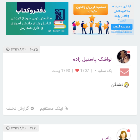
16881906
21733816
۱۰:۲۵ ۱۳۹۲/۸/۱۲
لواشک پاستیل زاده
یک ستاره ⋆
|
1707
|
1793 پست
قشنگن
لینک مستقیم
گزارش تخلف
۱۹:۱۹ ۱۳۹۲/۸/۱۶
یاس