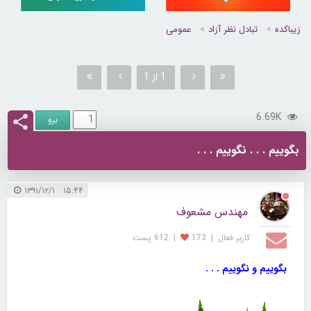
زیباکده
تبادل نظر آزاد
عمومی
1 از 1
6.69K
بگوییم . . . نگوییم . . .
۱۵:۴۴ ۱۳۹۱/۱۲/۱
مهندس مشعوف
کاربر فعال
|
173
|
612 پست
بگوییم و نگوییم . . .