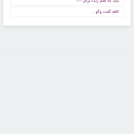
باید به عمم زنگ بزنم ؟؟؟
كافه گفت وگو ...
تماس با ما
تلفن : ۲۲۶۸۹۶۴۳ (۰۲۱)
شنبه تا چهارشنبه از ساعت 9 تا 5 منتظر شنیدن صدای گرم شما هستیم.
همچنین برای درج آگهی، مشاوره برای توسعه کسب و کارتان با ما تماس بگیرید.
ایمیل: info[@]zibakade[dot]com
تمامی حقوق مادی و معنوی سایت محفوظ و متعلق به سايت زیباکده بوده و