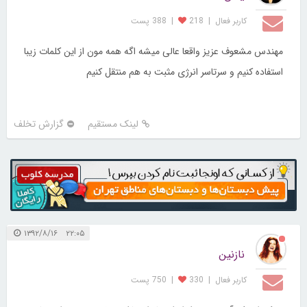
کاربر فعال
|
218
|
388 پست
مهندس مشعوف عزیز واقعا عالی میشه اگه همه مون از این کلمات زیبا
استفاده کنیم و سرتاسر انرژی مثبت به هم منتقل کنیم
لینک مستقیم
گزارش تخلف
۲۲:۰۵ ۱۳۹۲/۸/۱۶
نازنین
کاربر فعال
|
330
|
750 پست