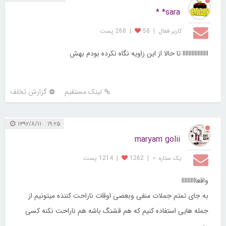
sara* *
کاربر فعال
|
58
|
268 پست
ااااااااااااااااا تا حالا از این زاویه نگاه نکرده بودم بهش
لینک مستقیم
گزارش تخلف
۱۹:۲۵ ۱۳۹۲/۸/۱۱
maryam golii
یک ستاره ⋆
|
1262
|
1214 پست
واقعاااااااااا
به جای تمتم جملات منفی وبعضی اوقات ناراحت کننده میتونیم از
جمله هایی استفاده کنیم که هم قشنگ باشه هم ناراحت نکنه کسی
رو