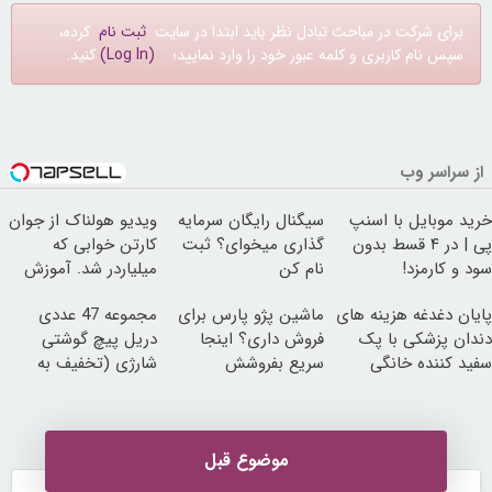
برای شرکت در مباحث تبادل نظر باید ابتدا در سایت
ثبت نام
کرده،
سپس نام کاربری و کلمه عبور خود را وارد نمایید؛
(Log In)
کنید.
از سراسر وب
خرید موبایل با اسنپ
سیگنال رایگان سرمایه
ویدیو هولناک از جوان
پی | در ۴ قسط بدون
گذاری میخوای؟ ثبت
کارتن خوابی که
سود و کارمزد!
نام کن
میلیاردر شد. آموزش
رایگان
پایان دغدغه هزینه های
ماشین پژو پارس برای
مجموعه 47 عددی
دندان پزشکی با پک
فروش داری؟ اینجا
دریل پیچ گوشتی
سفید کننده خانگی
سریع بفروشش
شارژی (تخفیف به
مدت محدود)
موضوع قبل