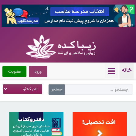
7359863
خانه
ورود
عضویت