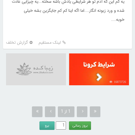
یه کم این که آدم تو هر شرایطی یادش باشه سخته...یه چیزایی عادت
شده و ورد زبونه انگار....اما اگه اینا کم کم جایگزین بشه خیلی
خوبه....
لینک مستقیم
گزارش تخلف
16873726
1 از 1