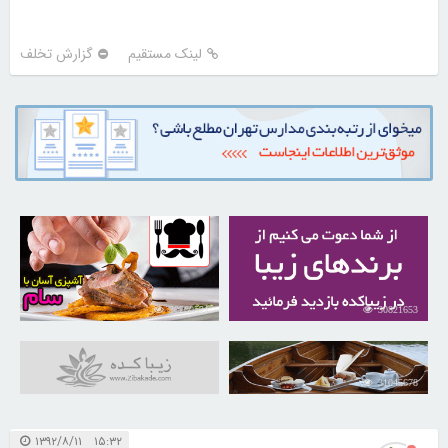
لینک مستقیم
گزارش تخلف
30260521
30821653
31045678
۱۵:۳۲ ۱۳۹۲/۸/۱۱