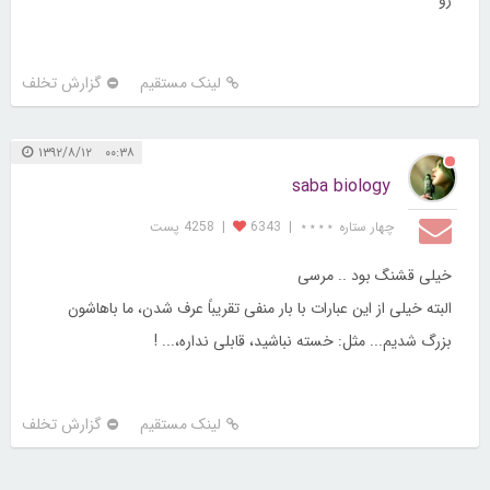
لینک مستقیم
گزارش تخلف
۰۰:۳۸ ۱۳۹۲/۸/۱۲
saba biology
چهار ستاره ⋆⋆⋆⋆
|
6343
|
4258 پست
خیلی قشنگ بود .. مرسی
البته خیلی از این عبارات با بار منفی تقریباً عرف شدن، ما باهاشون
بزرگ شدیم... مثل: خسته نباشید، قابلی نداره،... !
لینک مستقیم
گزارش تخلف