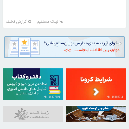
لینک مستقیم
گزارش تخلف
16877891
16869711
31041663