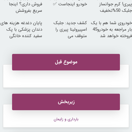
پیری! کرم جوانساز
خودرو اینجاست ✅
فروش داری؟ اینجا
جلبک 50%تخفیف
سریع بفروشش
خودروی شما هم با یک
کشف جدید: جلبک
پایان دغدغه هزینه های
بار مراجعه به خودرو45
اسپیرولینا پیری را
دندان پزشکی با پک
فروخته خواهد شد
متوقف می
سفید کننده خانگی
کند50%تخفیف
موضوع قبل
زیربخش
بارداری و زایمان