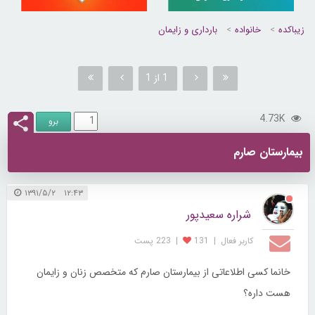
زیباکده
خانواده
بارداری و زایمان
1 از 1
4.73K
بیمارستان صارم
۱۲:۴۳ ۱۳۹۱/۵/۲
شراره سعیدپور
کاربر فعال
|
131
|
223 پست
خانما کسی اطلاعاتی از بیمارستان صارم که متخصص زنان و زایمان
هست داره؟