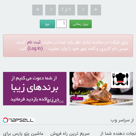
1 از 1
برای شرکت در مباحث تبادل نظر باید ابتدا در سایت
ثبت نام
کرده،
سپس نام کاربری و کلمه عبور خود را وارد نمایید؛
(Log In)
کنید.
30817638
30256506
از سراسر وب
نجات دهنده شما از
سریع ترین راه فروش
ماشین پژو پارس برای