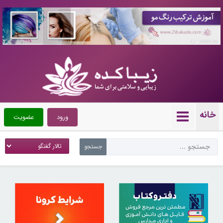
10089103
خانه
ورود
عضویت