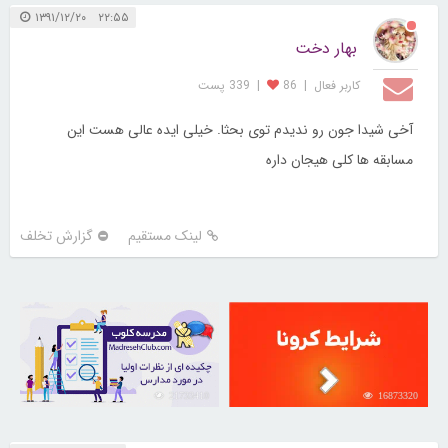
۲۲:۵۵ ۱۳۹۱/۱۲/۲۰
بهار دخت
کاربر فعال
|
86
|
339 پست
آخی شیدا جون رو ندیدم توی بحثا. خیلی ایده عالی هست این
مسابقه ها کلی هیجان داره
لینک مستقیم
گزارش تخلف
21733410
16873320