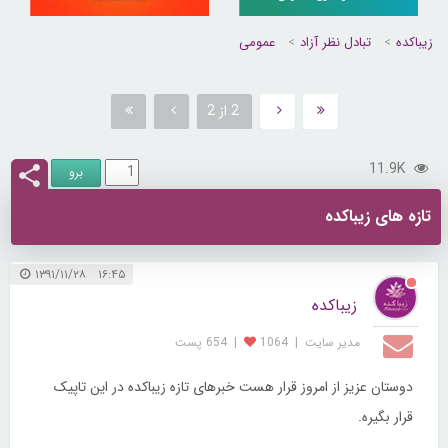
زیباکده
تبادل نظر آزاد
عمومی
2 از 2
11.9K
تازه های زیباکده
۱۶:۴۵ ۱۳۹۱/۱۱/۲۸
زیباکده
مدیر سایت
|
1064
|
654 پست
دوستان عزیز از امروز قرار هست خبرهای تازه زیباکده در این تاپیک
قرار بگیره.