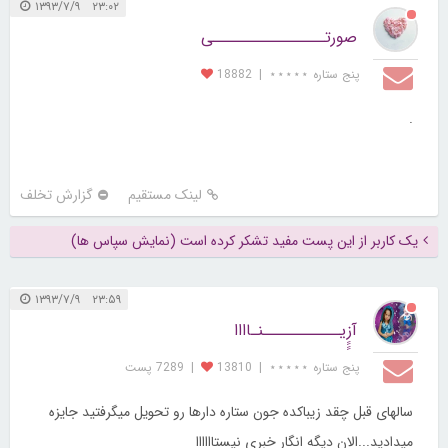
۲۳:۰۲ ۱۳۹۳/۷/۹
صورتــــــــــــــــی
پنج ستاره ⋆⋆⋆⋆⋆
|
18882
.
لینک مستقیم
گزارش تخلف
یک کاربر از این پست مفید تشکر کرده است (نمایش سپاس ها)
۲۳:۵۹ ۱۳۹۳/۷/۹
آزِِِِیـــــــــــنـاااا
پنج ستاره ⋆⋆⋆⋆⋆
|
13810
|
7289 پست
سالهای قبل چقد زیباکده جون ستاره دارها رو تحویل میگرفتید جایزه
میدادید...الان دیگه انگار خبری نیستاااااا