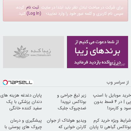
برای شرکت در مباحث تبادل نظر باید ابتدا در سایت
ثبت نام
کرده،
سپس نام کاربری و کلمه عبور خود را وارد نمایید؛
(Log In)
کنید.
30821247
از سراسر وب
خرید موبایل با اسنپ
زیر تیغ جراحی و
پایان دغدغه هزینه های
پی | در ۴ قسط بدون
بوتاکس نروید!
دندان پزشکی با پک
سود و کارمزد!
ضدچروک جلبک
سفید کننده خانگی
با40%تخفیف
شرایط ویژه خرید کرم
ویدیو هولناک از جوان
پیشگیری و درمان
بوتاکس گیاهی تا پایان
کارتن خوابی که
چروک های پوستی با