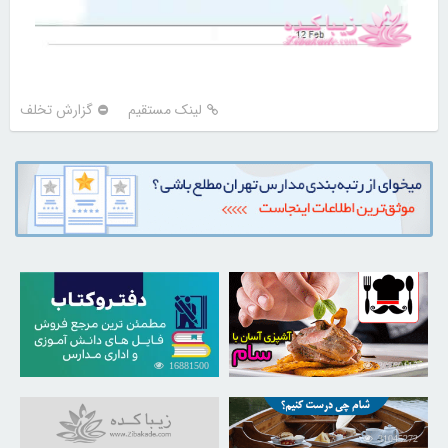
لینک مستقیم
گزارش تخلف
16881500
30260115
31045272