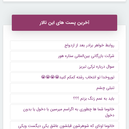
آخرین پست های این تالار
روابط خواهر برادر بعد از ازدواج
شرکت بازرگانی بین‌المللی ستاره هور
سوال درباره ترکی تبریز
توروخدا تو انتخاب رشته کمکم کنید😭😭😭😭
تنبلی چشم
باید به عمم زنگ بزنم ؟؟؟
خانوما شما ها چطوری به اگراسم میرسین با دخول یا بدون
دخول
خانوما اونای که شوهرشون قبلشون عاشق یکی دیگست ویکی