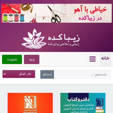
10722848
خانه
ورود
عضویت