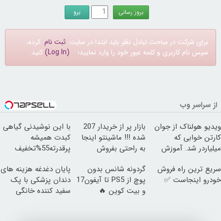
برای شرکت در مباحث تبادل نظر باید ابتدا در سایت
ثبت نام
کرده،
سپس نام کاربری و کلمه عبور خود را وارد نمایید؛
(Log In)
کنید.
از سراسر وب
ویدیو هولناک از جوان
بازار پر از خریدار 207
با این نوشیدنی گیاهی
کارتن خوابی که
شده !!! ماشینتو اینجا
کبدت همیشه
میلیاردر شد. آموزش
به راحتی بفروش
پرقدرته55%تخفیف
رایگان
سریع ترین راه فروش
گردونه شانس بدون
پایان دغدغه هزینه های
خودرو اینجاست ✅
پوچ از PS5 تا آیفون17
دندان پزشکی با پک
و بیت کوین 🔥
سفید کننده خانگی