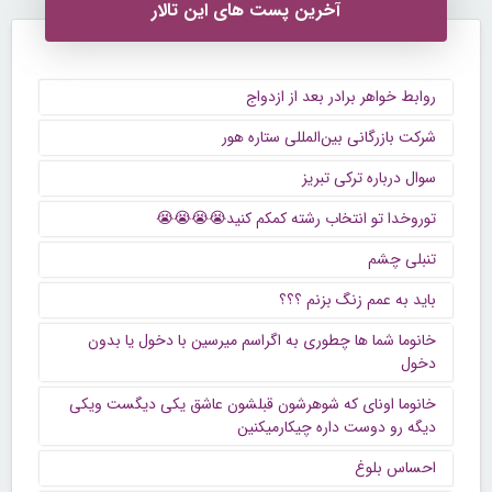
آخرین پست های این تالار
روابط خواهر برادر بعد از ازدواج
شرکت بازرگانی بین‌المللی ستاره هور
سوال درباره ترکی تبریز
توروخدا تو انتخاب رشته کمکم کنید😭😭😭😭
تنبلی چشم
باید به عمم زنگ بزنم ؟؟؟
خانوما شما ها چطوری به اگراسم میرسین با دخول یا بدون
دخول
خانوما اونای که شوهرشون قبلشون عاشق یکی دیگست ویکی
دیگه رو دوست داره چیکارمیکنین
احساس بلوغ