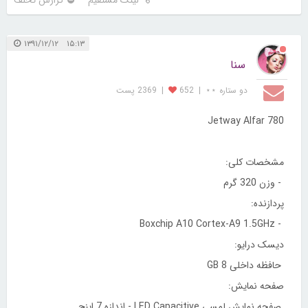
لینک مستقیم
گزارش تخلف
۱۵:۱۳ ۱۳۹۱/۱۲/۱۲
سنا
دو ستاره ⋆⋆
|
652
|
2369 پست
Jetway Alfar 780
مشخصات کلی:
- وزن 320 گرم
پردازنده:
- Boxchip A10 Cortex-A9 1.5GHz
دیسک درایو:
حافظه داخلی 8 GB
صفحه نمایش:
صفحه نمایش لمسی LED Capacitive - اندازه 7 اینچ