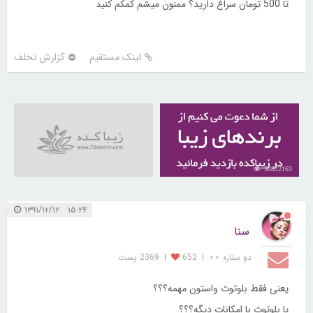
تا 500 تومان سراغ دارید؟ ممنون میشم کمکم کنید
لینک مستقیم
گزارش تخلف
30822163
۱۵:۲۴ ۱۳۹۱/۱۲/۱۲
سنا
دو ستاره ⋆⋆
|
652
|
2369 پست
یعنی فقط بلوتوث واستون مهمه؟؟؟
یا بلوتوث با امکانات دیگه؟؟؟