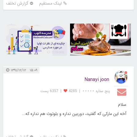
لینک مستقیم
گزارش تخلف
21734326
30261031
۱۵:۰۹ ۱۳۹۱/۱۲/۱۲
Nanayi joon
پنج ستاره ⋆⋆⋆⋆⋆
|
4285
|
6357 پست
سلام
آخه این مارکی که گفتید، دوربین نداره و بلوتوث هم نداره که...