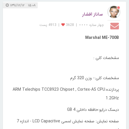
۱۵:۰۸ ۱۳۹۱/۱۲/۱۲
ساناز افشار
چهار ستاره ⋆⋆⋆⋆
|
3628
|
4913 پست
Marshal ME-700B
مشخصات کلی :
مشخصات کلی:- وزن 320 گرم
پردازنده:ARM Telechips TCC8923 Chipset , Cortex-A5 CPU
1.2GHz
دیسک درایو:حافظه داخلی 4 GB
صفحه نمایش: صفحه نمایش لمسی LCD Capacitive - اندازه 7