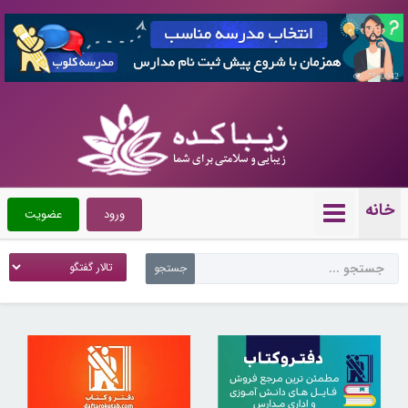
7360042
خانه
ورود
عضویت