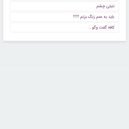
تنبلی چشم
باید به عمم زنگ بزنم ؟؟؟
كافه گفت وگو ...
تماس با ما
تلفن : ۲۲۶۸۹۶۴۳ (۰۲۱)
شنبه تا چهارشنبه از ساعت 9 تا 5 منتظر شنیدن صدای گرم شما هستیم.
همچنین برای درج آگهی، مشاوره برای توسعه کسب و کارتان با ما تماس بگیرید.
ایمیل: info[@]zibakade[dot]com