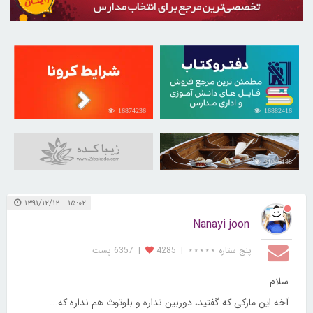
16874236
16882416
31046188
۱۵:۰۲ ۱۳۹۱/۱۲/۱۲
Nanayi joon
پنج ستاره ⋆⋆⋆⋆⋆
|
4285
|
6357 پست
سلام
آخه این مارکی که گفتید، دوربین نداره و بلوتوث هم نداره که...