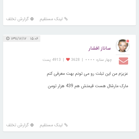
لینک مستقیم
گزارش تخلف
۱۵:۰۶ ۱۳۹۱/۱۲/۱۲
ساناز افشار
چهار ستاره ⋆⋆⋆⋆
|
3628
|
4913 پست
عزیزم من این تبلت رو می تونم بهت معرفی کنم
مارک مارشال هست قیمتش هم 439 هزار تومن
لینک مستقیم
گزارش تخلف