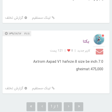
لینک مستقیم
گزارش تخلف
۲۱:۱۱ ۱۳۹۱/۱۲/۱۲
یکتا
کاربر جديد
|
8
|
121 پست
Axtrom Axpad V1 hafeze:8 size be inch:7.0
gheimat:475,000
لینک مستقیم
گزارش تخلف
1 از 1