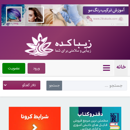
10090618
خانه
ورود
عضویت