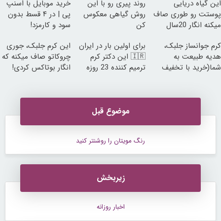
این گیاه دریایی
روند پیری رو با این
خرید موبایل با اسنپ
پوستت رو طوری صاف
روش گیاهی معکوس
پی | در ۴ قسط بدون
میکنه انگار 20سال
کن
سود و کارمزد!
جوون شدی🔥
کرم جوانساز جلبک،
برای اولین بار در ایران
این کرم جلبک، جوری
هدیه طبیعت به
🇮🇷 این دکتر کرم
چروکاتو صاف میکنه که
شما(خرید با تخفیف
ترمیم کننده 23 روزه
انگار بوتاکس کردی!
ویژه)
ساخت!
(تخفیف ویژه)
موضوع قبل
رنگ مویتان را روشنتر کنید
زیربخش
اخبار روزانه