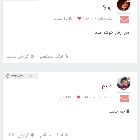
بهارک
یک ستاره ⋆
|
455
|
1240 پست
من ازش خوشم میاد
لینک مستقیم
گزارش تخلف
۱۶:۲۱ ۱۳۹۱/۱۲/۱
مریم
دو ستاره ⋆⋆
|
844
|
2439 پست
ااا چه جالب
لینک مستقیم
گزارش تخلف