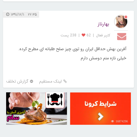
۲۲:۳۵ ۱۳۹۱/۱۲/۱
بهارناز
کاربر فعال
|
62
|
238 پست
آفرین بهش حداقل ایران رو توی چیز صلح طلبانه ای مطرح کرده.
خیلی نازه منم دوسش دارم
لینک مستقیم
گزارش تخلف
30261091
16874296