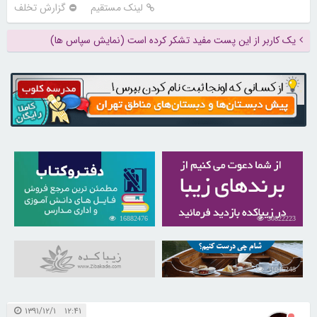
لینک مستقیم
گزارش تخلف
یک کاربر از این پست مفید تشکر کرده است (نمایش سپاس ها)
16882476
30822223
31046248
۱۲:۴۱ ۱۳۹۱/۱۲/۱