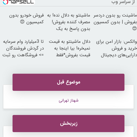
از سراسر وب
ماشینت رو بدون دردسر
ماشینتو به دلال نده! به
فروش خودرو بدون
بفروش | بدون کمسیون
مصرف کننده بفروش!
کمیسیون 😍
😍
بدون پاسخ به یک
تماس
والکس: بازار امن برای
دلال ماشینتو به قیمت
تا 3میلیارد وام سرمایه
خرید و فروش
نمیخره! بیا اینجا به
در گردش فروشندگان
دارایی‌های دیجیتال
قیمت بفروش*فقط
=> فروشگاهت رو ثبت
خریدار واقعی*
کن
موضوع قبل
شهناز تهرانی
زیربخش