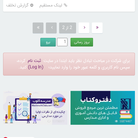
لینک مستقیم
گزارش تخلف
2 از 2
برای شرکت در مباحث تبادل نظر باید ابتدا در سایت
ثبت نام
کرده،
سپس نام کاربری و کلمه عبور خود را وارد نمایید؛
(Log In)
کنید.
21726377
16874467