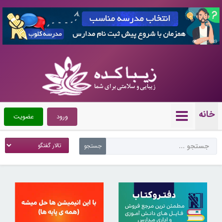
7357389
خانه
ورود
عضویت