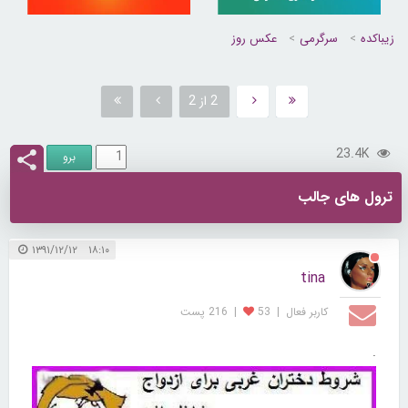
زیباکده
سرگرمی
عکس روز
2 از 2
23.4K
ترول های جالب
۱۸:۱۰ ۱۳۹۱/۱۲/۱۲
tina
کاربر فعال
|
53
|
216 پست
.