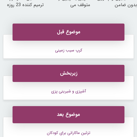
بدون ضامن
متوقف می
ترمیم کننده 23 روزه
کند50%تخفیف
ساخت!
موضوع قبل
کرپ سیب زمینی
زیربخش
آشپزی و شیرینی پزی
موضوع بعد
تزئین ماکارانی برای کودکان