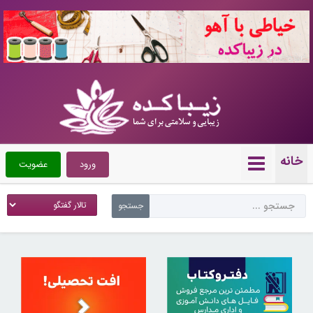
10722042
خانه
ورود
عضویت