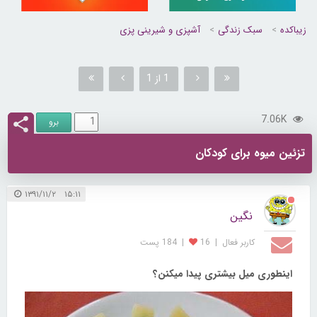
زیباکده
سبک زندگی
آشپزی و شیرینی پزی
1 از 1
7.06K
تزئین میوه برای کودکان
۱۵:۱۱ ۱۳۹۱/۱۱/۲
نگین
کاربر فعال
|
16
|
184 پست
اینطوری میل بیشتری پیدا میکنن؟