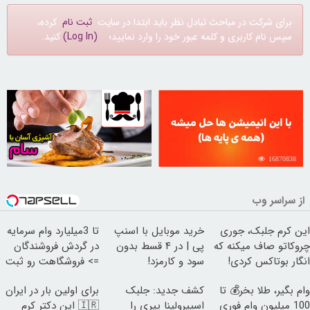
برای شرکت در مباحث تبادل نظر باید ابتدا در سایت
ثبت نام
کرده،
سپس نام کاربری و کلمه عبور خود را وارد نمایید؛
(Log In)
کنید.
30257633
16870838
از سراسر وب
این کرم جلبک، جوری
خرید موبایل با اسنپ
تا 3میلیارد وام سرمایه
چروکاتو صاف میکنه که
پی | در ۴ قسط بدون
در گردش فروشندگان
انگار بوتاکس کردی!
سود و کارمزد!
=> فروشگاهت رو ثبت
(تخفیف ویژه)
کن
وام بگیر، طلا بخر💰 تا
کشف جدید: جلبک
برای اولین بار در ایران
100 میلیون وام فوری
اسپیرولینا پیری را
🇮🇷 این دکتر کرم