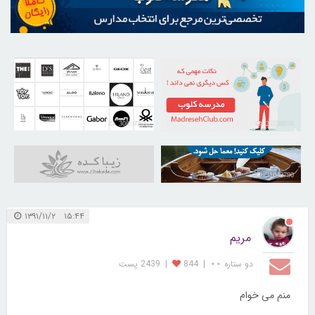
30818765
21730928
31042790
۱۵:۴۴ ۱۳۹۱/۱۱/۲
مریم
دو ستاره ⋆⋆
|
844
|
2439 پست
منم می خوام