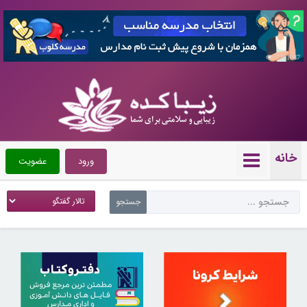
7361087
خانه
ورود
عضویت