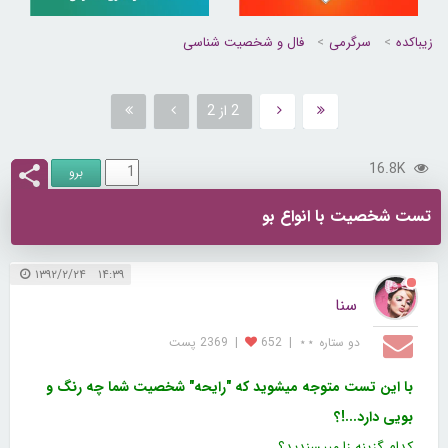
زیباکده
سرگرمی
فال و شخصیت شناسی
2 از 2
16.8K
تست شخصیت با انواع بو
۱۴:۳۹ ۱۳۹۲/۲/۲۴
سنا
دو ستاره ⋆⋆
|
652
|
2369 پست
با این تست متوجه میشوید كه "رایحه" شخصیت شما چه رنگ و
بویی دارد...!؟
کدام گزینه زا میپسندید؟