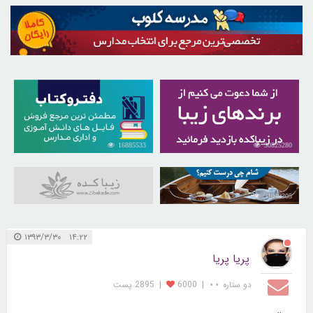
16885533
30825280
31049305
۱۴:۲۲ ۱۳۹۳/۳/۳۰
پریا پریا
دو ستاره ⋆⋆
|
6000
|
2895 پست