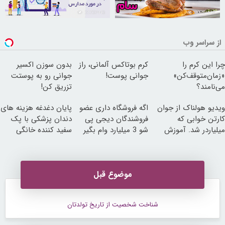
21737443
30264148
از سراسر وب
چرا این کرم را
کرم بوتاکس آلمانی، راز
بدون سوزن اکسیر
«زمان‌متوقف‌کن»
جوانی پوست!
جوانی رو به پوستت
می‌نامند؟
تزریق کن!
ویدیو هولناک از جوان
اگه فروشگاه داری عضو
پایان دغدغه هزینه های
کارتن خوابی که
فروشندگان دیجی پی
دندان پزشکی با پک
میلیاردر شد. آموزش
شو 3 میلیارد وام بگیر
سفید کننده خانگی
رایگان
موضوع قبل
شناخت شخصيت از تاريخ تولدتان