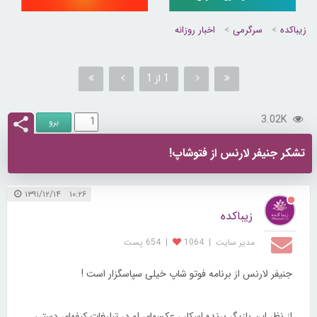
زیباکده
سرگرمی
اخبار روزانه
1 از 1
3.02K
تشکر جنیفر لارنس از فتوشاپ!
۱۰:۲۶ ۱۳۹۱/۱۲/۱۴
زیباکده
مدیر سایت
|
1064
|
654 پست
جنیفر لارنس از برنامه فوتو شاپ خیلی سپاسگزار است !
از نظر این بازیگر برنده اسکار ، عکسهای او در تبلیغات کیفهای دستی