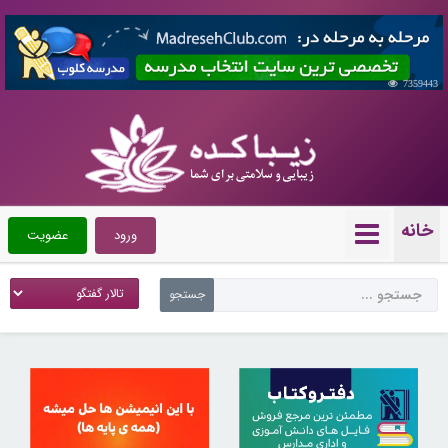
7359443
خانه
ورود
عضویت