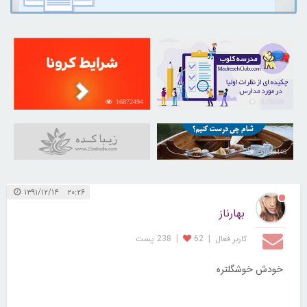
16872494
21732584
31044446
۲۰:۲۶ ۱۳۹۱/۱۲/۱۴
بهارناز
کاربر فعال
|
62
|
238 پست
خودش خوشگلتره