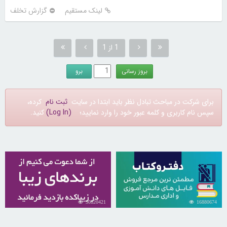
لینک مستقیم
گزارش تخلف
1 از 1
برای شرکت در مباحث تبادل نظر باید ابتدا در سایت
ثبت نام
کرده،
سپس نام کاربری و کلمه عبور خود را وارد نمایید؛
(Log In)
کنید.
30820421
16880674