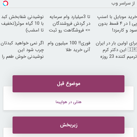
از سراسر وب
خرید موبایل با اسنپ
تا 3میلیارد وام سرمایه
نوشیدنی شفابخش کبد
پی | در ۴ قسط بدون
در گردش فروشندگان
با 10 گیاه موثر(تخفیف
سود و کارمزد!
=> فروشگاهت رو ثبت
تا امشب)
کن
برای اولین بار در ایران
فوری‼️ 100 میلیون وام
اگر نمی خواهید کبدتان
🇮🇷 این دکتر کرم
آنی خرید طلا
چرب شود این
ترمیم کننده 23 روزه
نوشیدنی خوش طعم را
ساخت!
بنوشید
موضوع قبل
هتلی در هواپیما
زیربخش