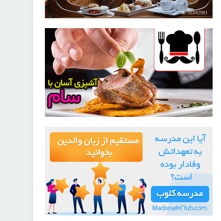
31042981
30257824
21731119