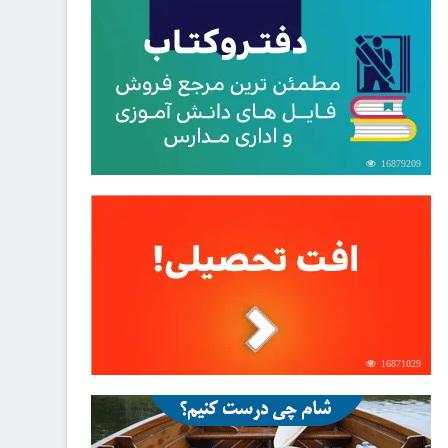
16879209
16871029