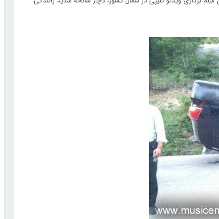
یلم برداری ویدئو کلیپی در شمال کشور، دچار سانحه شدید رانندگی