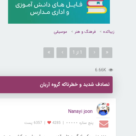
زیباکده
فرهنگ و هنر
موسیقی
1 از 1
6.66K
تصادف شدید و خطرناکه گروه آریان
Nanayi joon
پنج ستاره ⋆⋆⋆⋆⋆
|
4285
|
6357 پست