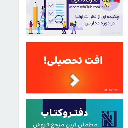
21733100
16873010