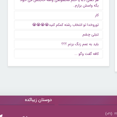
هر کسی دعا یا ختم مخصوصی واسه حاجتش می خواد
بگه واسش بزارم..
کار
توروخدا تو انتخاب رشته کمکم کنید😭😭😭😭
تنبلی چشم
باید به عمم زنگ بزنم ؟؟؟
كافه گفت وگو ...
دوستان زیباکده