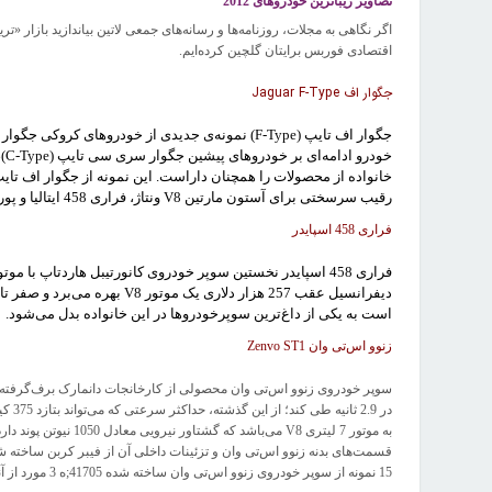
تصاوير زیباترین خودروهای 2012
اگر نگاهی به مجلات، روزنامه‌ها و رسانه‌های جمعی لاتین بیاندازید بازار «ت
اقتصادی فوربس برایتان گلچین کرده‌ایم.
جگوار اف Jaguar F-Type
رقیب سرسختی برای آستون مارتین V8 ونتاژ، فراری 458 ایتالیا و پورشه 911 باشد.
فراری 458 اسپایدر
فراری 458 اسپایدر نخستین سوپر خودروی کانورتیبل هاردتاپ ب
است به یکی از داغ‌ترین سوپرخودروها در این خانواده بدل می‌شود.
زنوو اس‌تی وان Zenvo ST1
در .9
15 نمونه از سوپر خودروی زنوو اس‌تی وان ساخته شده 41705;ه 3 مورد از آنها گرین کارت گرفته و در نمایشگاه‌های ایالات متحده جا خوش کرده‌اند!