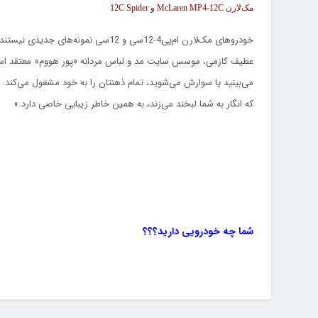
مک‌لارن McLaren MP4-12C و 12C Spider
خودروهای مک‌لارن ام‌پی‌4-12سی و 12سی ن
عطیف کازمی، موسس سایت مد و لباس مردانه «پور هووم» معتقد است: 
می‌بینید یا سوارش می‌شوید، تمام ذهنتان را به خود مشغول می‌کن
که انگار به شما لبخند می‌زند، به همین خاطر زیبایی خاصی دارد.»
شما چه خودرویی دارید؟؟؟