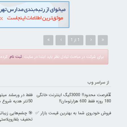
1 از 1
برای شرکت در مباحث تبادل نظر باید ابتدا در سایت
ثبت نام
کرده، 
از سراسر وب
⏳فرصت محدود!! 3000گیگ اینترنت خانگی
فقط در ورسلند میتو
180 روزه فقط 600 هزارتومان!!
50تتر هدیه شروع معامله گری! 🔥💰
فروش خودروی شما به بهترین قیمت بازار ✅
تخفیف بلفاروپلاست