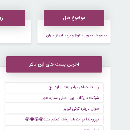
موضوع قبل
زی
م
جموعه تصاویر دلنواز و بی نظیر از جهان هستی
آخرین پست های این تالار
روابط خواهر برادر بعد از ازدواج
شرکت بازرگانی بین‌المللی ستاره هور
سوال درباره ترکی تبریز
توروخدا تو انتخاب رشته کمکم کنید😭😭😭😭