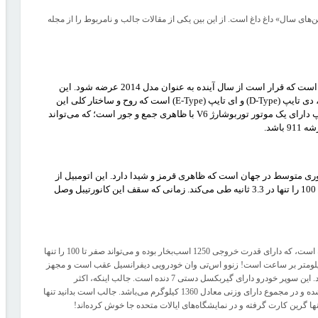
رین‌های سال» داغ داغ است. از این بین یکی از مقالات جالب و نامربوط را از مجله
جگوار اف تایپ (F-Type) نمونه‌ی جدیدی از خودروهای کروکی جگوار است که قرار است از سال آینده به عنوان مدل 2014 عرضه شود. این
خودرو ادامه‌ای بر خودروهای پیشین جگوار سری سی تایپ (C-Type)، دی تایپ (D-Type) و ای تایپ (E-Type) است که روح و ساختار کلی این
خانواده از محصولات را همچنان داراست. این نمونه از جگوار اف تایپ دارای یک موتور توربوشارژ V6 با ظاهری جمع و جور است؛ که می‌تواند
ا موتوری متوسط در جهان است که ظاهری قرمز و شیدا دارد. این اتومبیل از
دیفرانسیل عقب 257 هزار دلاری یک موتور V8 بهره می‌برد و صفر تا 100 را تنها در 3.3 ثانیه طی می‌کند. زمانی که سقف این کانورتیبل وصل
سوپر خودروی زنوو اس‌تی وان محصولی از کارخانجات دانمارک برف‌گرفته است، که دارای قدرت خروجی 1250 اسب‌بخار بوده و می‌تواند صفر تا 100 را تنها
2 ثانیه طی کند؛ از این گذشته، حداکثر سرعتی که می‌تواند بتازد 375 کیلومتر بر ساعت است! زنوو اس‌تی وان خودرویی دیفرانسیل عقب است و مجهز
به موتور 7 لیتری V8 می‌باشد که گشتاور نیرویی معادل 1050 نیوتن پوند دارد. این سوپر خودرو دارای گیربکسل دستی 7 دنده است. جالب اینکه، اکثر
قسمت‌های بدنه زنوو اس‌تی وان و تزئینات داخلی آن از فیبر کربن ساخته شده و در مجموع دارای وزنی معادل 1360 کیلوگرم می‌باشد. جالب است بدانید تنها