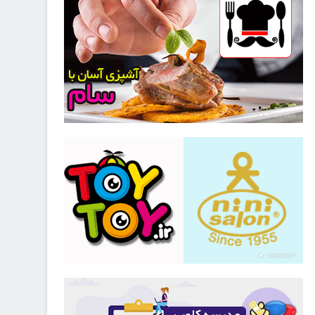
30259805
30820937