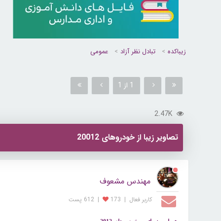
زیباکده
تبادل نظر آزاد
عمومی
1 از 1
2.47K
تصاویر زیبا از خودروهای 20012
مهندس مشعوف
کاربر فعال
|
173
|
612 پست