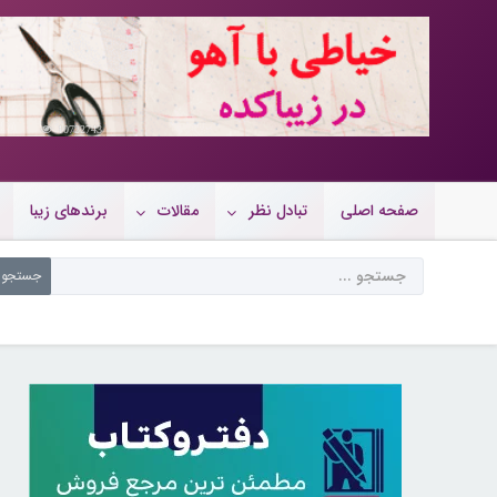
10722743
صفحه اصلی
تبادل نظر
مقالات
برندهای زیبا