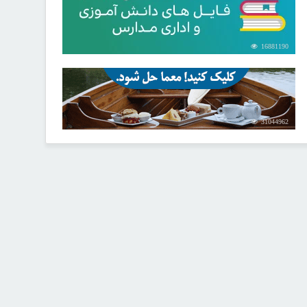
16881190
31044962