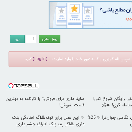
سپس نام کاربری و کلمه عبور خود را وارد نمایید؛
(Log In)
کنید.
نی رایگان شروع کنی!
ساینا داری برای فروش؟ با کارنامه به بهترین
قیمت بفروش!
🎯 چشم‌هایی زیباتر، نگاهی جوان‌تر! ✨ 25%
✨ این عمل برای توئه🔺اگه افتادگی پلک
ی
داری 🔺اگر پف پلک اطراف چشم داری