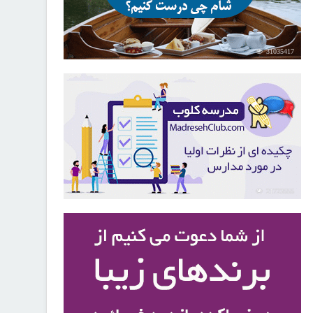
31035417
21723555