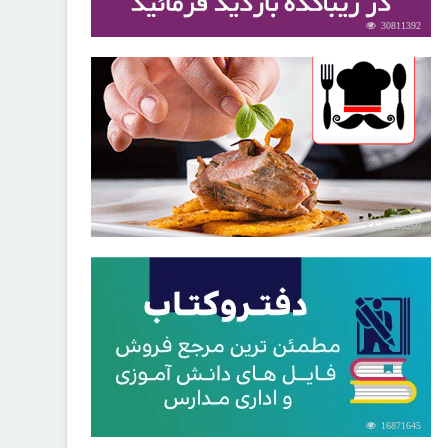
30811392
30250260
16871645