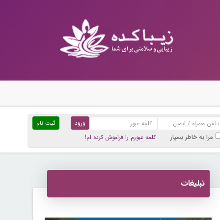
ثبت نام
مرا به خاطر بسپار
کلمه عبورم را فراموش کرده ام!
تبلیغات