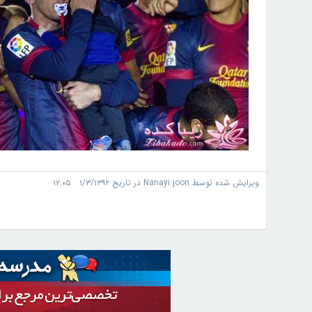
ویرایش شده توسط Nanayi joon در تاریخ ۱/۳/۱۳۹۲ ۱۲:۰۵