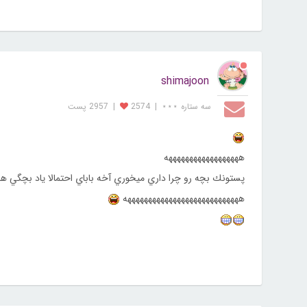
shimajoon
سه ستاره ⋆⋆⋆
|
2574
|
2957 پست
ههههههههههههههههههه
پستونك بچه رو چرا داري ميخوري آخه باباي احتمالا ياد بچگي هاش
ههههههههههههههههههههههههههههه