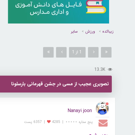
زیباکده
ورزش
سایر
1 از 1
13.3K
تصویری عجیب از مسی در جشن قهرمانی بارسلونا
Nanayi joon
پنج ستاره ⋆⋆⋆⋆⋆
|
4285
|
6357 پست