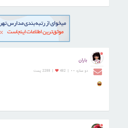
باران
دو ستاره ⋆⋆
|
482
|
2288 پست