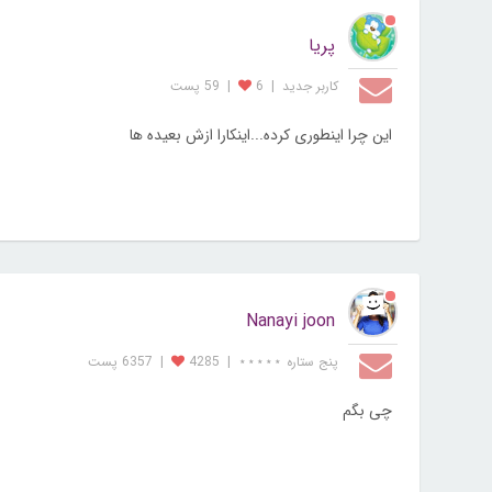
پریا
کاربر جديد
|
6
|
59 پست
این چرا اینطوری کرده...اینکارا ازش بعیده ها
Nanayi joon
پنج ستاره ⋆⋆⋆⋆⋆
|
4285
|
6357 پست
چی بگم