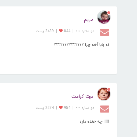
مریم
دو ستاره ⋆⋆
|
844
|
2439 پست
نه بابا آخه چرا ؟؟؟؟؟؟؟؟؟؟؟؟؟؟
مهتا کرامت
دو ستاره ⋆⋆
|
954
|
2274 پست
اااااا چه خنده داره