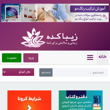
10089951
خانه
ورود
عضویت