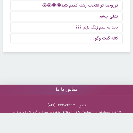
توروخدا تو انتخاب رشته کمکم کنید😭😭😭😭
تنبلی چشم
باید به عمم زنگ بزنم ؟؟؟
كافه گفت وگو ...
تماس با ما
تلفن : ۲۲۶۸۹۶۴۳ (۰۲۱)
شنبه تا چهارشنبه از ساعت 9 تا 5 منتظر شنیدن صدای گرم شما هستیم.
همچنین برای درج آگهی، مشاوره برای توسعه کسب و کارتان با ما تماس بگیرید.
ایمیل: info[@]zibakade[dot]com