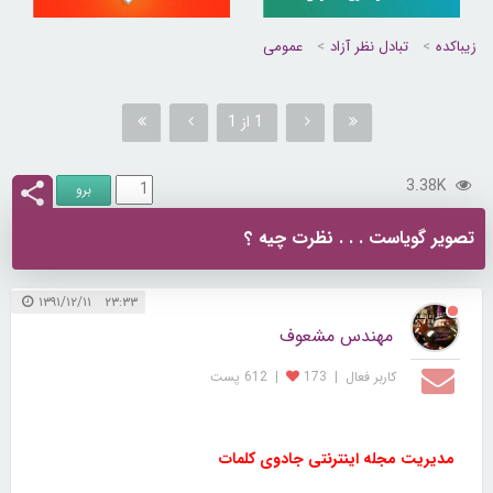
زیباکده
تبادل نظر آزاد
عمومی
1 از 1
3.38K
تصویر گویاست . . . نظرت چیه ؟
۲۳:۳۳ ۱۳۹۱/۱۲/۱۱
مهندس مشعوف
کاربر فعال
|
173
|
612 پست
مدیریت مجله اینترنتی جادوی کلمات