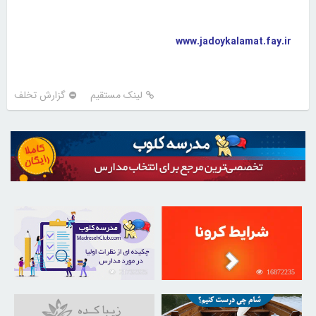
www.jadoykalamat.fay.ir
لینک مستقیم
گزارش تخلف
21732325
16872235