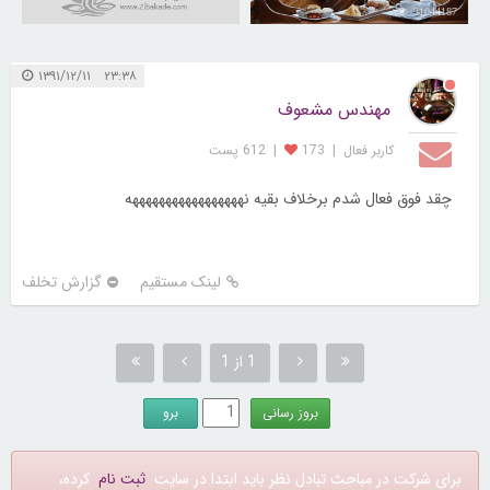
31044187
۲۳:۳۸ ۱۳۹۱/۱۲/۱۱
مهندس مشعوف
کاربر فعال
|
173
|
612 پست
چقد فوق فعال شدم برخلاف بقیه نهههههههههههههههههه
لینک مستقیم
گزارش تخلف
1 از 1
برای شرکت در مباحث تبادل نظر باید ابتدا در سایت
ثبت نام
کرده،