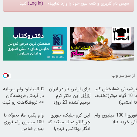
سپس نام کاربری و کلمه عبور خود را وارد نمایید؛
(Log In)
کنید.
16880415
30259030
از سراسر وب
نوشیدنی شفابخش کبد
برای اولین بار در ایران
تا 3میلیارد وام سرمایه
با 10 گیاه موثر(تخفیف
🇮🇷 این دکتر کرم
در گردش فروشندگان
تا امشب)
ترمیم کننده 23 روزه
=> فروشگاهت رو ثبت
ساخت!
کن
فوری‼️ 100 میلیون وام
این کرم جلبک، جوری
وام بگیر، طلا بخر💰 تا
آنی خرید طلا
چروکاتو صاف میکنه که
100 میلیون وام فوری
انگار بوتاکس کردی!
بدون ضامن
(تخفیف ویژه)