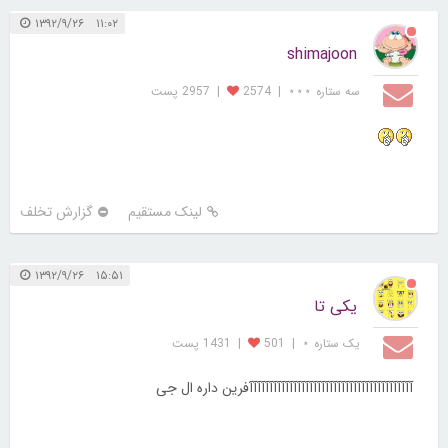
۱۱:۰۲ ۱۳۹۲/۹/۲۶
shimajoon
سه ستاره ⋆⋆⋆
|
2574
|
2957 پست
لینک مستقیم
گزارش تخلف
۱۵:۵۱ ۱۳۹۲/۹/۲۶
یکی تا
یک ستاره ⋆
|
501
|
1431 پست
آآآآآآآآآآآآآآآآآآآآآآآآآآآآآآآآآآآآآآآآآفرین داره ال جی