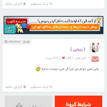
لینک مستقیم
گزارش تخلف
۱۵:۵۹ ۱۳۹۲/۹/۲۶
( زیبایی )
کاربر فعال
|
109
|
518 پست
ولی نمی دونم من چرا ال جی دوست ندارم
لینک مستقیم
گزارش تخلف