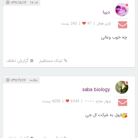
۱۷:۰۸ ۱۳۹۲/۵/۱۴
دیبا
کاربر فعال
|
97
|
265 پست
چه خوب وعالی
لینک مستقیم
گزارش تخلف
۰۰:۵۰ ۱۳۹۲/۹/۲۶
saba biology
چهار ستاره ⋆⋆⋆⋆
|
6343
|
4258 پست
ایول به شرکت ال جی