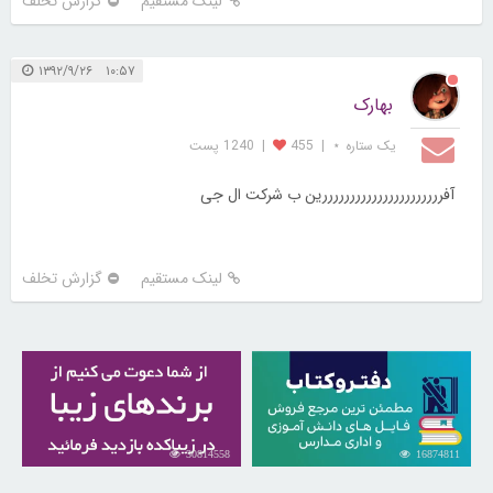
لینک مستقیم
گزارش تخلف
۱۰:۵۷ ۱۳۹۲/۹/۲۶
بهارک
یک ستاره ⋆
|
455
|
1240 پست
آفررررررررررررررررررررررین ب شرکت ال جی
لینک مستقیم
گزارش تخلف
30814558
16874811