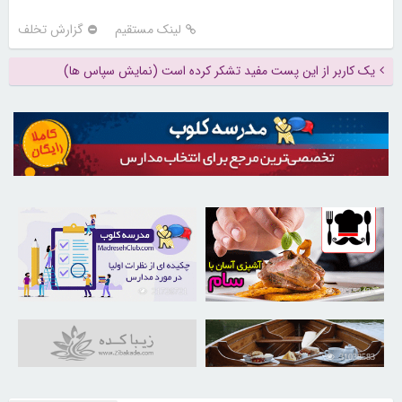
لینک مستقیم
گزارش تخلف
یک کاربر از این پست مفید تشکر کرده است (نمایش سپاس ها)
21726721
30253426
31038583