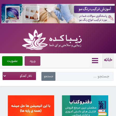
10088072
خانه
ورود
عضویت