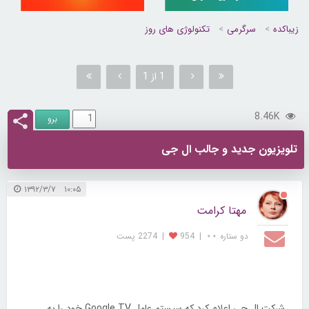
زیباکده
سرگرمی
تکنولوژی های روز
1 از 1
8.46K
تلویزیون جدید و جالب ال جی
۱۰:۰۵ ۱۳۹۲/۳/۷
مهتا کرامت
دو ستاره ⋆⋆
|
954
|
2274 پست
شرکت ال جی اعلام کرد که سیستم عامل Google TV خود را به