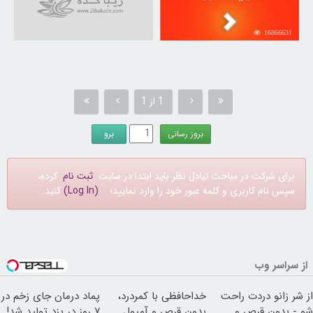
16866631
1 از 1
برای شرکت در مباحث تبادل نظر باید ابتدا در سایت
ثبت نام
کرده،
سپس نام کاربری و کلمه عبور خود را وارد نمایید؛
(Log In)
کنید.
از سراسر وب
از شر زانو دردت راحت
خداحافظی با کمردرد،
پماد درمان جای زخم در
شو - بدون قرص و
بدون قرص و آمپول
۷ روز در یزد تولید شد!