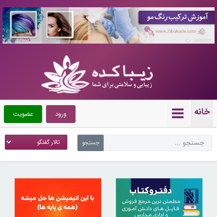
10086890
خانه
ورود
عضویت