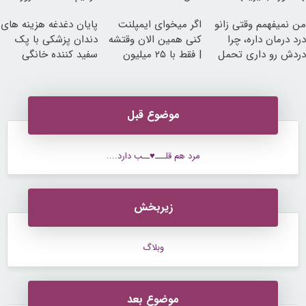
ساخت!
من نمیفهمم وقتی زانو
اگر میخوای ایمپلنت
پایان دغدغه هزینه های
درد درمان داره، چرا
کنی همین الان وقتشه
دندان پزشکی با پک
دردش رو داری تحمل
| فقط با ۲۵ میلیون
سفید کننده خانگی
میکنی؟❗
تومان!!!
موضوع قبل
مرد هم قلـــ♥ــب دارد....
زیربخش
وبلاگ
موضوع بعد