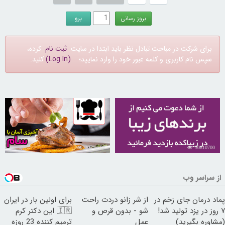
برای شرکت در مباحث تبادل نظر باید ابتدا در سایت
ثبت نام
کرده،
سپس نام کاربری و کلمه عبور خود را وارد نمایید؛
(Log In)
کنید.
30249568
30810700
از سراسر وب
پماد درمان جای زخم در
از شر زانو دردت راحت
برای اولین بار در ایران
۷ روز در یزد تولید شد!
شو - بدون قرص و
🇮🇷 این دکتر کرم
(مشاوره بگیرید)
عمل
ترمیم کننده 23 روزه