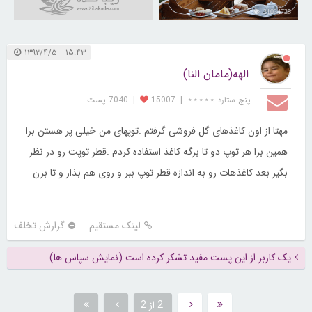
31034725
۱۵:۴۳ ۱۳۹۲/۴/۵
الهه(مامان النا)
پنج ستاره ⋆⋆⋆⋆⋆
|
15007
|
7040 پست
مهتا از اون کاغذهای گل فروشی گرفتم .توپهای من خیلی پر هستن برا
همین برا هر توپ دو تا برگه کاغذ استفاده کردم .قطر توپت رو در نظر
بگیر بعد کاغذهات رو به اندازه قطر توپ ببر و روی هم بذار و تا بزن
لینک مستقیم
گزارش تخلف
یک کاربر از این پست مفید تشکر کرده است (نمایش سپاس ها)
2 از 2