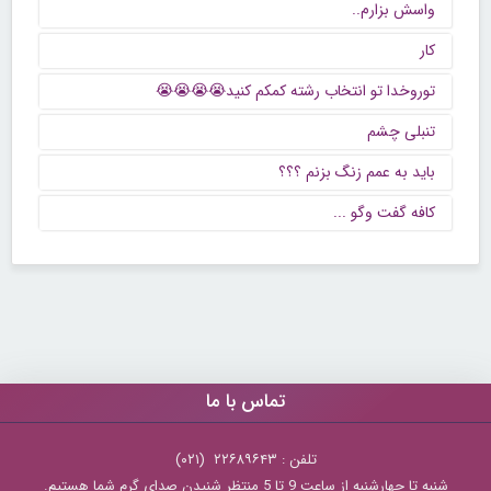
واسش بزارم..
کار
توروخدا تو انتخاب رشته کمکم کنید😭😭😭😭
تنبلی چشم
باید به عمم زنگ بزنم ؟؟؟
كافه گفت وگو ...
تماس با ما
تلفن : ۲۲۶۸۹۶۴۳ (۰۲۱)
شنبه تا چهارشنبه از ساعت 9 تا 5 منتظر شنیدن صدای گرم شما هستیم.