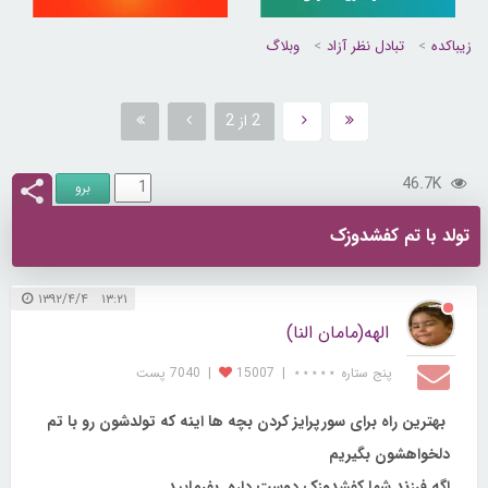
زیباکده
تبادل نظر آزاد
وبلاگ
2 از 2
46.7K
تولد با تم کفشدوزک
۱۳:۲۱ ۱۳۹۲/۴/۴
الهه(مامان النا)
پنج ستاره ⋆⋆⋆⋆⋆
|
15007
|
7040 پست
بهترین راه برای سورپرایز کردن بچه ها اینه که تولدشون رو با تم
دلخواهشون بگیریم
اگه فرزند شما کفشدوزک دوست داره بفرمایید