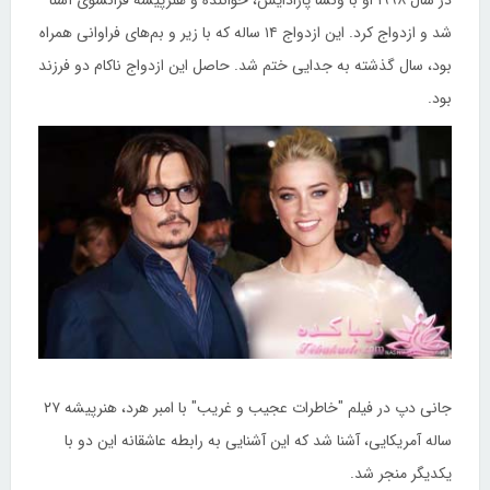
در سال ۱۹۹۸ او با ونسا پارادایس، خواننده و هنرپیشه فرانسوی آشنا
شد و ازدواج کرد. این ازدواج ۱۴ ساله که با زیر و بم‌های فراوانی همراه
بود، سال گذشته به جدایی ختم شد. حاصل این ازدواج ناکام دو فرزند
بود.
جانی دپ در فیلم "خاطرات عجیب و غریب" با امبر هرد، هنرپیشه ۲۷
ساله آمریکایی، آشنا شد که این آشنایی به رابطه عاشقانه این دو با
یکدیگر منجر شد.