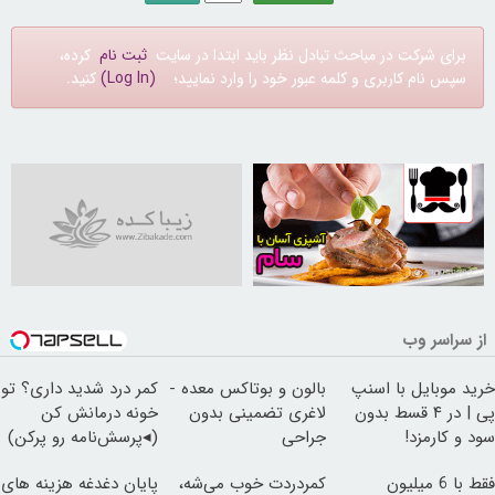
برای شرکت در مباحث تبادل نظر باید ابتدا در سایت
ثبت نام
کرده،
سپس نام کاربری و کلمه عبور خود را وارد نمایید؛
(Log In)
کنید.
30258782
از سراسر وب
خرید موبایل با اسنپ
بالون و بوتاکس معده -
کمر درد شدید داری؟ تو
پی | در ۴ قسط بدون
لاغری تضمینی بدون
خونه درمانش کن
سود و کارمزد!
جراحی
(◂پرسش‌نامه رو پرکن)
فقط با 6 میلیون
کمردردت خوب می‌شه،
پایان دغدغه هزینه های