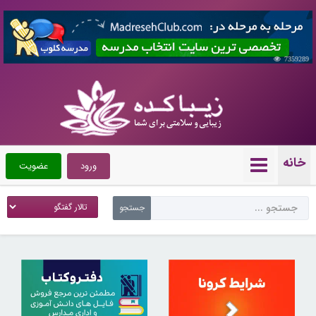
7359289
خانه
ورود
عضویت