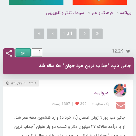
زیباکده
فرهنگ و هنر
سینما ، تئاتر و تلویزیون
1 از 1
12.2K
جانی دپ، "جذاب ترین مرد جهان" ۵۰ ساله شد
۱۳:۱۸ ۱۳۹۲/۳/۲۱
مروارید
یک ستاره ⋆
|
399
|
1307 پست
جانی دپ روز ۹ ژوئن امسال (۱۹ خرداد) وارد ششمین دهه عمر شد.
او با درآمد سالانه ۲۷ میلیون دلار و کسب دو بار عنوان "جذاب ترین
مرد جهان" هواداران فراوانی در جهان دارد. با این حال تا کنون در