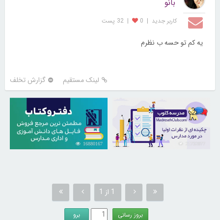
بانو
کاربر جديد
|
0
|
32 پست
یه کم تو حسه ب نظرم
لینک مستقیم
گزارش تخلف
16880167
21732077
1 از 1