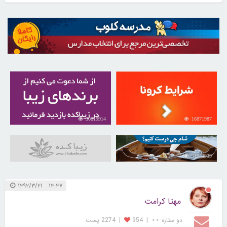
30819914
16871987
31043939
۱۳:۳۷ ۱۳۹۲/۳/۲۱
مهتا کرامت
دو ستاره ⋆⋆
|
954
|
2274 پست