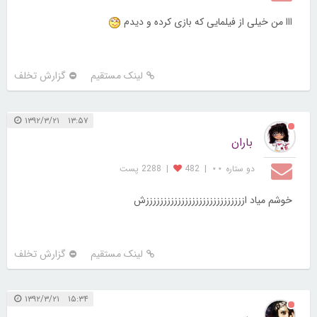
ااا من خیلی از فیلمایی که بازی کرده و دیدم
لینک مستقیم
گزارش تخلف
۱۳:۵۷ ۱۳۹۲/۳/۲۱
باران
دو ستاره ⋆⋆
|
482
|
2288 پست
خوشم میاد اززززززززززززززززززززززززززززش
لینک مستقیم
گزارش تخلف
۱۵:۳۴ ۱۳۹۲/۳/۲۱