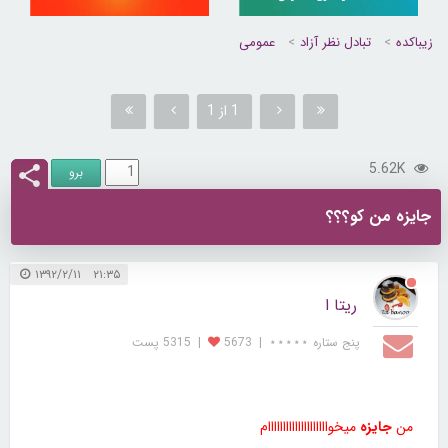
زیباکده
تبادل نظر آزاد
عمومی
1 از 1
5.62K
جایزه من کو؟؟؟
۲۱:۳۵ ۱۳۹۲/۲/۱۱
ریتا ا
پنج ستاره ⋆⋆⋆⋆⋆
|
5673
|
5315 پست
من
جایزه
میخواااااااااااااااااااام