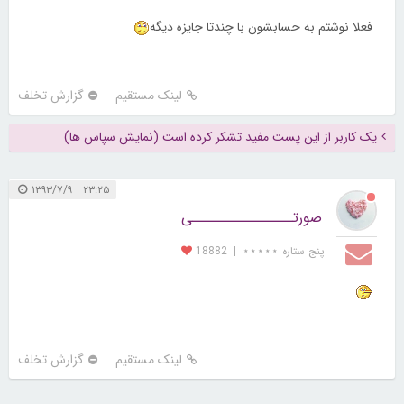
فعلا نوشتم به حسابشون با چندتا جایزه دیگه
لینک مستقیم
گزارش تخلف
یک کاربر از این پست مفید تشکر کرده است (نمایش سپاس ها)
۲۳:۲۵ ۱۳۹۳/۷/۹
صورتــــــــــــــــی
پنج ستاره ⋆⋆⋆⋆⋆
|
18882
لینک مستقیم
گزارش تخلف