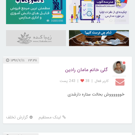
16881098
21733008
31044870
۲۳:۳۸ ۱۳۹۲/۲/۱۱
گلی خانم مامان رادین
کاربر فعال
|
38
|
243 پست
خووووووش بحالت ستاره دارشدی
لینک مستقیم
گزارش تخلف