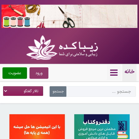
10722711
خانه
ورود
عضویت