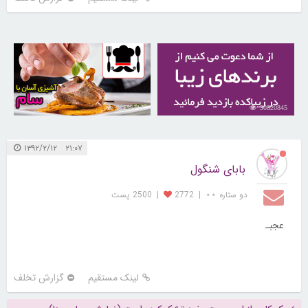
30259713
30820845
۲۱:۰۷ ۱۳۹۲/۲/۱۲
بابای شنگول
دو ستاره ⋆⋆
|
2772
|
2500 پست
عجبـ
لینک مستقیم
گزارش تخلف