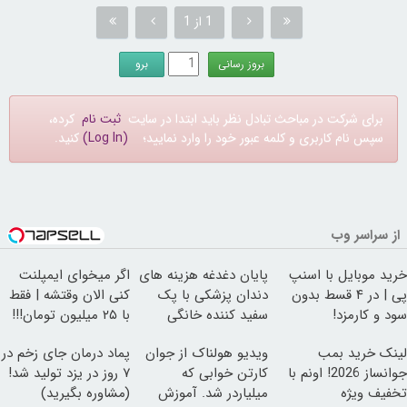
1 از 1
برای شرکت در مباحث تبادل نظر باید ابتدا در سایت
ثبت نام
کرده،
سپس نام کاربری و کلمه عبور خود را وارد نمایید؛
(Log In)
کنید.
از سراسر وب
خرید موبایل با اسنپ
پایان دغدغه هزینه های
اگر میخوای ایمپلنت
پی | در ۴ قسط بدون
دندان پزشکی با پک
کنی الان وقتشه | فقط
سود و کارمزد!
سفید کننده خانگی
با ۲۵ میلیون تومان!!!
لینک خرید بمب
ویدیو هولناک از جوان
پماد درمان جای زخم در
جوانساز 2026! اونم با
کارتن خوابی که
۷ روز در یزد تولید شد!
تخفیف ویژه
میلیاردر شد. آموزش
(مشاوره بگیرید)