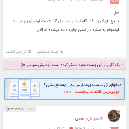
سل
تاریخ تاپیک رو اگه نگاه کنید واسه سال 92 هست اونم اردیبهش ماه
اونموقع به ستاره دار شدن جایزه داده میشده نه الان
لینک مستقیم
گزارش تخلف
یک کاربر از این پست مفید تشکر کرده است (نمایش سپاس ها)
۲۰:۴۶ ۱۳۹۳/۷/۹
دختر نازم نفس
یک ستاره ⋆
|
2936
|
1740 پست