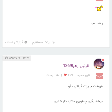
واقعا عجبــــ
لینک مستقیم
گزارش تخلف
۱۷:۳۱ ۱۳۹۳/۷/۹
نازنین زهرا1369
کاربر جديد
|
199
|
142 پست
هروقت جایزت گرفتی بگو
میشه بگین چطوری ستاره دار شدین