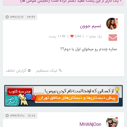
یک کاربر از این پست مفید تشکر کرده است (نمایش سپاس ها)
۲۳:۴۲ ۱۳۹۲/۲/۱۲
نسیم جوون
یک ستاره ⋆
|
544
|
1149 پست
ستاره چندم رو میخوای اول یا دوم؟؟
لینک مستقیم
گزارش تخلف
۱۷:۲۸ ۱۳۹۳/۴/۲۰
MHANjOon