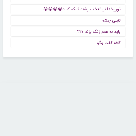
توروخدا تو انتخاب رشته کمکم کنید😭😭😭😭
تنبلی چشم
باید به عمم زنگ بزنم ؟؟؟
كافه گفت وگو ...
تماس با ما
تلفن : ۲۲۶۸۹۶۴۳ (۰۲۱)
شنبه تا چهارشنبه از ساعت 9 تا 5 منتظر شنیدن صدای گرم شما هستیم.
همچنین برای درج آگهی، مشاوره برای توسعه کسب و کارتان با ما تماس بگیرید.
ایمیل: info[@]zibakade[dot]com