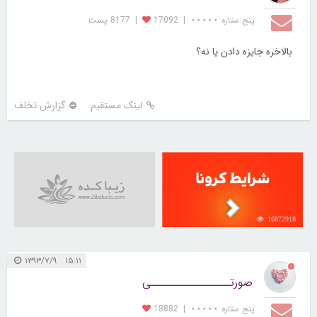
پنج ستاره ⋆⋆⋆⋆⋆
|
17092
|
8177 پست
بالاخره جایزه دادن یا نه؟
لینک مستقیم
گزارش تخلف
16872918
۱۵:۱۱ ۱۳۹۳/۷/۹
صورتــــــــــــــــی
پنج ستاره ⋆⋆⋆⋆⋆
|
18882