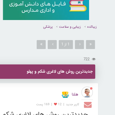
زیباکده
زیبایی و سلامت
پزشکی
1 از 1
722
جدیدترین روش های لاغری شکم و پهلو
هلنا
کاربر جديد
|
12
|
169 پست
جدیدترین روش های لاغری شکم و 