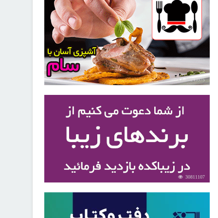
30249975
30811107