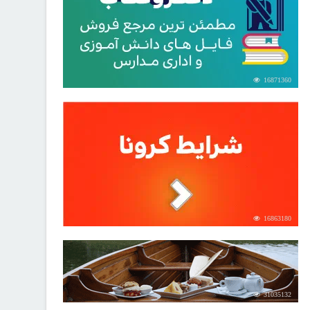
16871360
16863180
31035132