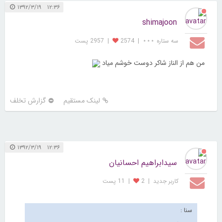
۱۲:۳۶ ۱۳۹۲/۳/۱۹
shimajoon
سه ستاره ⋆⋆⋆
|
2574
|
2957 پست
من هم از الناز شاكر دوست خوشم مياد
لینک مستقیم
گزارش تخلف
۱۲:۳۶ ۱۳۹۲/۳/۱۹
سيدابراهيم احسانيان
کاربر جديد
|
2
|
11 پست
سنا :