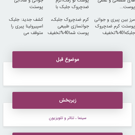
های سطحی و عمقی
پوست لو رفت!کرم
جوانی و شادابی
پوست...
ضدچروک جلبک با
پوستت
تخفیف
تضمینه50%تخفیف
مرز بین پیری و جوانی
کرم ضدچروک جلبک،
کشف جدید: جلبک
پوستت کرم ضدچروک
جوانسازی طبیعی
اسپیرولینا پیری را
جلبکه!40%تخفیف
پوست شما40%تخفیف
متوقف می
کند50%تخفیف
موضوع قبل
زیربخش
سینما ، تئاتر و تلویزیون