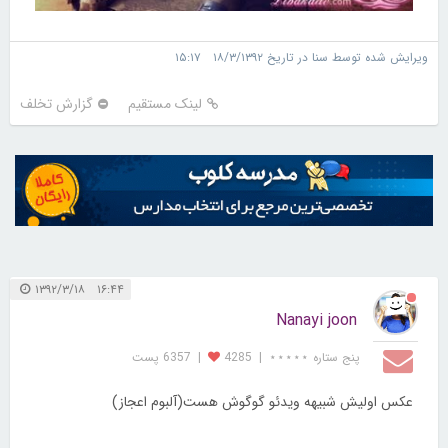
ویرایش شده توسط سنا در تاریخ ۱۸/۳/۱۳۹۲ ۱۵:۱۷
لینک مستقیم
گزارش تخلف
۱۶:۴۴ ۱۳۹۲/۳/۱۸
Nanayi joon
پنج ستاره ⋆⋆⋆⋆⋆
|
4285
|
6357 پست
عکس اولیش شبیهه ویدئو گوگوش هست(آلبوم اعجاز)