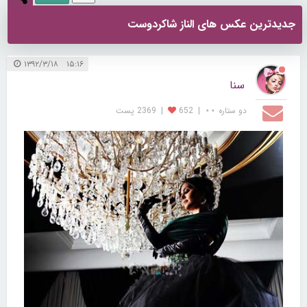
جدیدترین عکس های الناز شاکردوست
۱۵:۱۶ ۱۳۹۲/۳/۱۸
سنا
دو ستاره ⋆⋆
|
652
|
2369 پست