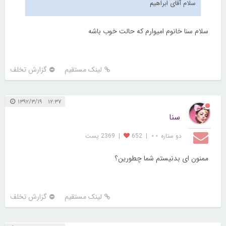
سلام آقای ابراهیم
سلام سنا خانوم امیوارم که حالت خوب باشه
لینک مستقیم
گزارش تخلف
۱۲:۳۷ ۱۳۹۲/۳/۱۹
سنا
دو ستاره ⋆⋆
|
652
|
2369 پست
ممنون ای بدنیستم شما چطورین؟
لینک مستقیم
گزارش تخلف