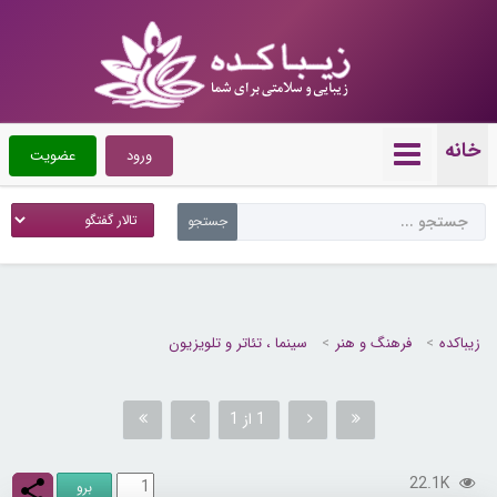
خانه
ورود
عضویت
زیباکده
فرهنگ و هنر
سینما ، تئاتر و تلویزیون
1 از 1
22.1K