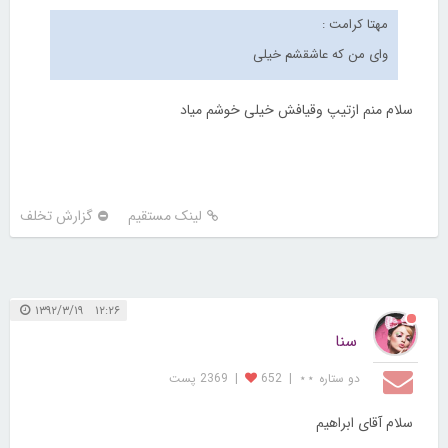
مهتا کرامت :
وای من که عاشقشم خیلی
سلام منم ازتیپ وقیافش خیلی خوشم میاد
لینک مستقیم
گزارش تخلف
۱۲:۲۶ ۱۳۹۲/۳/۱۹
سنا
دو ستاره ⋆⋆
|
652
|
2369 پست
سلام آقای ابراهیم