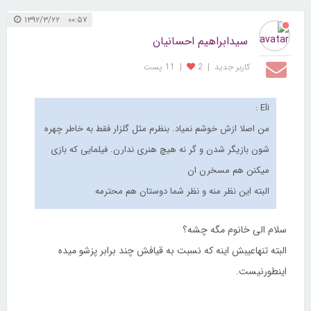
۰۰:۵۷ ۱۳۹۲/۳/۲۲
سيدابراهيم احسانيان
کاربر جديد
|
2
|
11 پست
Eli :
من اصلا ازش خوشم نمیاد. بنظرم مثل گلزار فقط به خاطر چهره
شون بازیگر شدن و گر نه هیچ هنری ندارن. فیلمایی که بازی
میکنن هم مسخرن ان
البته این نظر منه و نظر شما دوستان هم محترمه
سلام الی خانوم مگه چشه؟
البته تنهاعیبش اینه که نسبت به قیافش چند برابر پزشو میده
اینطورنیست.