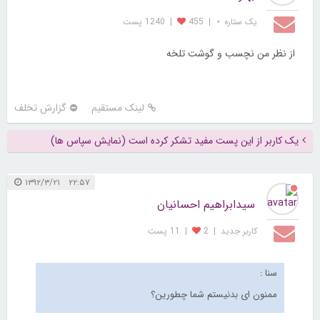
یک ستاره ⋆
|
455
|
1240 پست
از نظر من نچسب و گوشت تلخه
لینک مستقیم
گزارش تخلف
یک کاربر از این پست مفید تشکر کرده است (نمایش سپاس ها)
۲۲:۵۷ ۱۳۹۲/۳/۲۱
سيدابراهيم احسانيان
کاربر جديد
|
2
|
11 پست
سنا :
ممنون ای بدنیستم شما چطورین؟