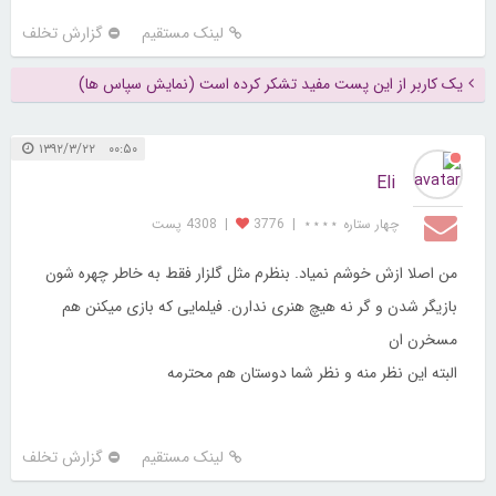
لینک مستقیم
گزارش تخلف
یک کاربر از این پست مفید تشکر کرده است (نمایش سپاس ها)
۰۰:۵۰ ۱۳۹۲/۳/۲۲
Eli
چهار ستاره ⋆⋆⋆⋆
|
3776
|
4308 پست
من اصلا ازش خوشم نمیاد. بنظرم مثل گلزار فقط به خاطر چهره شون
بازیگر شدن و گر نه هیچ هنری ندارن. فیلمایی که بازی میکنن هم
مسخرن ان
البته این نظر منه و نظر شما دوستان هم محترمه
لینک مستقیم
گزارش تخلف