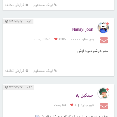
لینک مستقیم
گزارش تخلف
۱۰:۳۱ ۱۳۹۲/۳/۲۲
Nanayi joon
پنج ستاره ⋆⋆⋆⋆⋆
|
4285
|
6357 پست
منم خوشم نمیاد ازش
لینک مستقیم
گزارش تخلف
۱۰:۴۴ ۱۳۹۲/۳/۲۲
جینگیل بلا
کاربر جديد
|
4
|
64 پست
چقدرم تو حسه با اون قد کوتاه و هیکل ناقصش