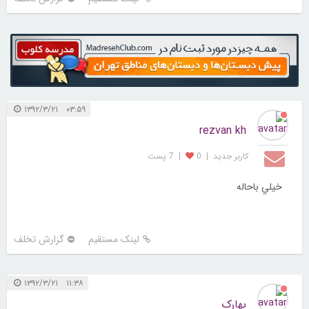
۰۳:۵۹ ۱۳۹۲/۳/۲۱
rezvan kh
کاربر جديد
|
0
|
7 پست
خيلي باحاله
لینک مستقیم
گزارش تخلف
۱۱:۳۸ ۱۳۹۲/۳/۲۱
بهارک