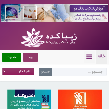
10086981
خانه
ورود
عضویت