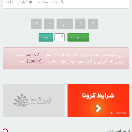
لینک مستقیم
گزارش تخلف
1 از 1
برای شرکت در مباحث تبادل نظر باید ابتدا در سایت
ثبت نام
کرده،
سپس نام کاربری و کلمه عبور خود را وارد نمایید؛
(Log In)
کنید.
16863061
از سراسر وب