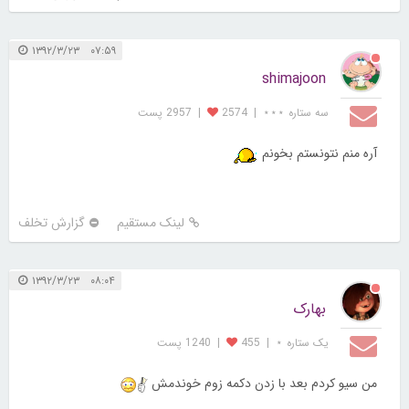
۰۷:۵۹ ۱۳۹۲/۳/۲۳
shimajoon
سه ستاره ⋆⋆⋆
|
2574
|
2957 پست
آره منم نتونستم بخونم
لینک مستقیم
گزارش تخلف
۰۸:۰۴ ۱۳۹۲/۳/۲۳
بهارک
یک ستاره ⋆
|
455
|
1240 پست
من سیو کردم بعد با زدن دکمه زوم خوندمش