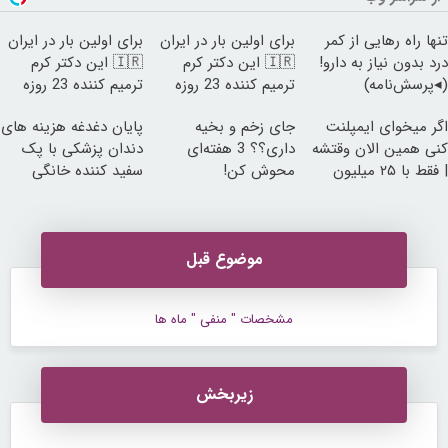
تنها راه رهایی از کمر
برای اولین بار در ایران
برای اولین بار در ایران
درد بدون نیاز به دارو!
🇮🇷 این دکتر کرم
🇮🇷 این دکتر کرم
(◂پرسش‌نامه)
ترمیم کننده 23 روزه
ترمیم کننده 23 روزه
ساخت!
ساخت!
اگر میخوای ایمپلنت
جای زخم و بخیه
پایان دغدغه هزینه های
کنی همین الان وقتشه
داری؟؟ 3 هفته‌ای
دندان پزشکی با پک
| فقط با ۲۵ میلیون
محوش کن!
سفید کننده خانگی
تومان!!!
موضوع قبل
مشخصات " منفی " ماه ها
زیربخش