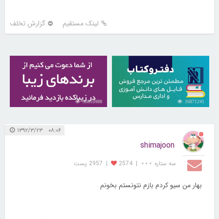
لینک مستقیم
گزارش تخلف
30810988
16871241
۰۸:۰۶ ۱۳۹۲/۳/۲۳
shimajoon
سه ستاره ⋆⋆⋆
|
2574
|
2957 پست
بهار من سيو كردم بازم نتونستم بخونم