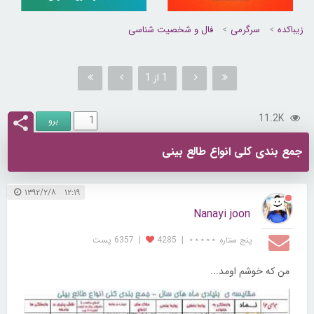
زیباکده
سرگرمی
فال و شخصیت شناسی
1 از 1
11.2K
جمع بندی کلی انواع طالع بینی
۱۲:۱۹ ۱۳۹۲/۲/۸
Nanayi joon
پنج ستاره ⋆⋆⋆⋆⋆
|
4285
|
6357 پست
من که خوشم اومد...