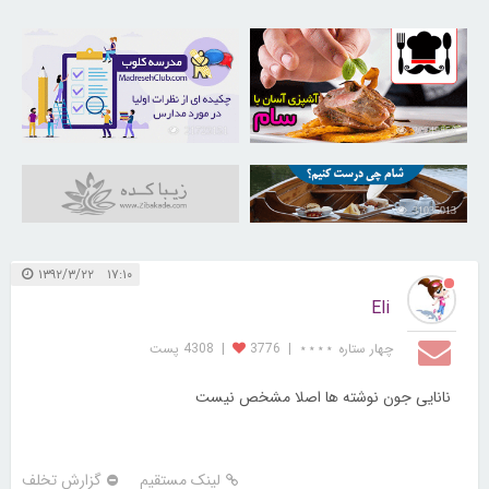
21723151
30249856
31035013
۱۷:۱۰ ۱۳۹۲/۳/۲۲
Eli
چهار ستاره ⋆⋆⋆⋆
|
3776
|
4308 پست
نانایی جون نوشته ها اصلا مشخص نیست
لینک مستقیم
گزارش تخلف