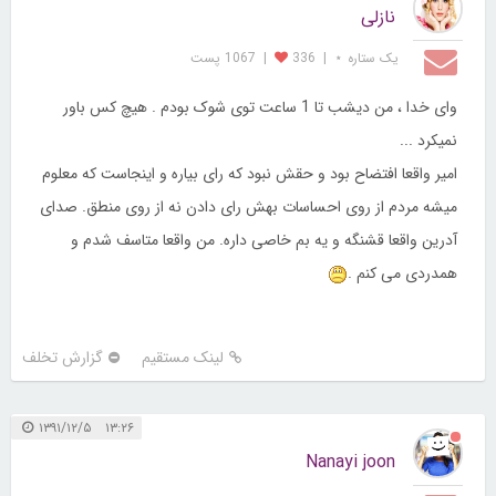
نازلی
یک ستاره ⋆
|
336
|
1067 پست
وای خدا ، من دیشب تا 1 ساعت توی شوک بودم . هیچ کس باور
نمیکرد ...
امیر واقعا افتضاح بود و حقش نبود که رای بیاره و اینجاست که معلوم
میشه مردم از روی احساسات بهش رای دادن نه از روی منطق. صدای
آدرین واقعا قشنگه و یه بم خاصی داره. من واقعا متاسف شدم و
همدردی می کنم .
لینک مستقیم
گزارش تخلف
۱۳:۲۶ ۱۳۹۱/۱۲/۵
Nanayi joon