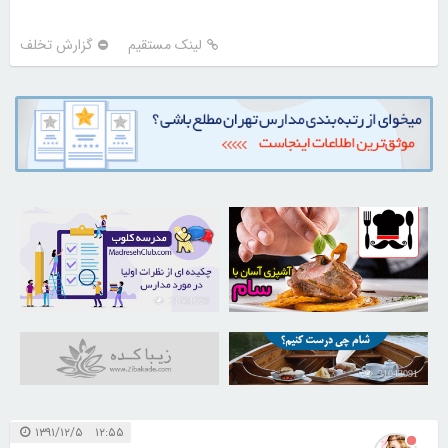
لینک مستقیم
گزارش تخلف
21731229
30257934
31043091
۱۲:۵۵ ۱۳۹۱/۱۲/۵