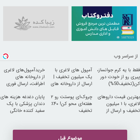
16879319
از سراسر وب
فقط با یه کرم جوانساز،
آمپول های لاغری با
خریدآمپول‌های لاغری
پیری رو از خودت دور
یک میلیون تخفیف |
از داروخانه های
کن(تخفیف50%)
ارسال از داروخانه های
اطرافت، ارسال فوری
معتبر
همراه با پک یخ!
بهترین قیمت داروهای
چروک‌ای پوستت رو ۲
پایان دغدغه هزینه های
لاغری، با ۱ میلیون
هفته‌ای محو کن! ۴۰٪
دندان پزشکی با پک
تخفیف و ارسال از
تخفیف
سفید کننده خانگی
داروخانه‌
موضوع قبل