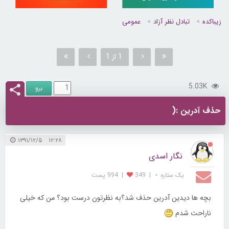
زیباکده
تبادل نظر آزاد
عمومی
1 از 1
5.03K
حذف آدرین :(
۱۲:۲۸ ۱۳۹۱/۱۲/۵
نگار اسدی
یک ستاره ⋆
|
349
|
994 پست
بچه ها دیدین آدرین حذف شد؟به نظرتون درست بود؟ من که خیلی
ناراحت شدم