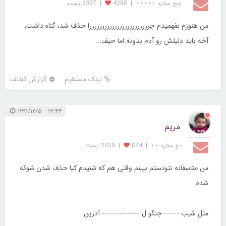
پنج ستاره ⋆⋆⋆⋆⋆
|
4285
|
6357 پست
من هنوزم نفهمیدم چررررررررررررررررررررررررا حذف شد، گناه داشت،
آخه باید دلیلش رو آدم بدونه اما حیف...
لینک مستقیم
گزارش تخلف
۱۳:۴۴ ۱۳۹۱/۱۲/۵
مریم
دو ستاره ⋆⋆
|
844
|
2439 پست
من متاسفانه نتونستم ببینم وقتی هم که شنیدم کیا حذف شدن شوکه
شدم
مثل شیب ------ جنگو ل --------------- آدرین