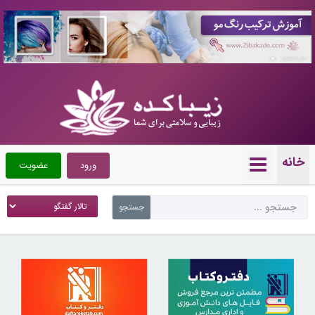
10089594
خانه
ورود
عضویت