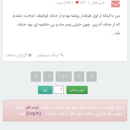
کاربر فعال
|
567
|
644 پست
من با اینکه از اول طرفدار روشنا بودم از حذف اوناینقد ناراحت نشدم
که از حذف آدرین. چون خیلی پسر ماه و بی حاشیه ای بود حذف
شد....
لینک مستقیم
گزارش تخلف
1 از 1
برای شرکت در مباحث تبادل نظر باید ابتدا در سایت
ثبت نام
کرده،
سپس نام کاربری و کلمه عبور خود را وارد نمایید؛
(Log In)
کنید.