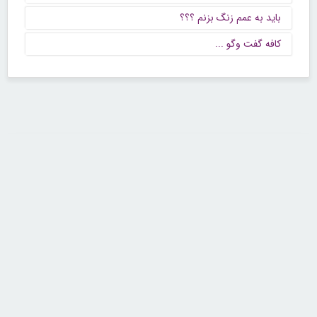
باید به عمم زنگ بزنم ؟؟؟
كافه گفت وگو ...
تماس با ما
تلفن : ۲۲۶۸۹۶۴۳ (۰۲۱)
شنبه تا چهارشنبه از ساعت 9 تا 5 منتظر شنیدن صدای گرم شما هستیم.
همچنین برای درج آگهی، مشاوره برای توسعه کسب و کارتان با ما تماس بگیرید.
ایمیل: info[@]zibakade[dot]com