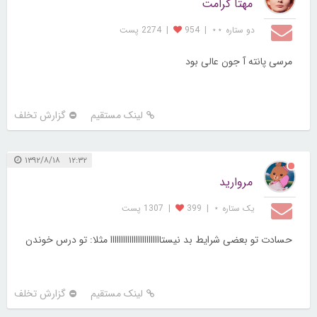
مهتا کرامت
دو ستاره ⋆⋆
|
954
|
2274 پست
مرسی پانته آ جون عالی بود
لینک مستقیم
گزارش تخلف
۱۲:۳۲ ۱۳۹۲/۸/۱۸
مروارید
یک ستاره ⋆
|
399
|
1307 پست
حسادت تو بعضی شرایط بد نیستاااااااااااااااااااااااا مثلا: تو درس خوندن
لینک مستقیم
گزارش تخلف