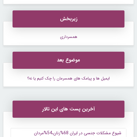
زیربخش
همسرداری
موضوع بعد
ایمیل ها و پیامک های همسرمان را چک کنیم یا نه؟
آخرین پست های این تالار
شیوع مشکلات جنسی در ایران 68%زنان،54%مردان