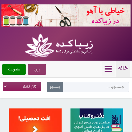
10721080
خانه
ورود
عضویت