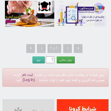
30254662
21727957
1 از 1
برای شرکت در مباحث تبادل نظر باید ابتدا در سایت
ثبت نام
کرده،
سپس نام کاربری و کلمه عبور خود را وارد نمایید؛
(Log In)
کنید.