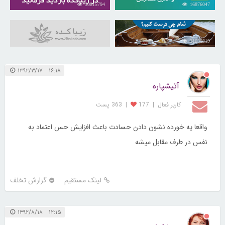
30815794
16876047
31039819
۱۶:۱۸ ۱۳۹۲/۳/۱۷
آتیشپاره
کاربر فعال
|
177
|
363 پست
واقعا یه خورده نشون دادن حسادت باعث افزایش حس اعتماد به
نفس در طرف مقابل میشه
لینک مستقیم
گزارش تخلف
۱۲:۱۵ ۱۳۹۲/۸/۱۸