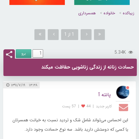
زیباکده
خانواده
همسرداری
1 از 1
5.34K
حسادت زنانه از زندگی زناشویی حفاظت میکند
۱۳:۳۸ ۱۳۹۱/۷/۱۹
پانته آ
کاربر جديد
|
44
|
57 پست
این احساس می‌تواند شامل شک و تردید نسبت به خیانت همسرتان
یا کسی که دوستش دارید باشد. سه نوع حسادت وجود دارد.