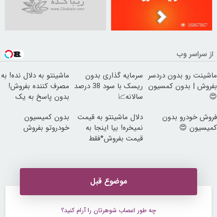
16867867
از سراسر وب
ماشینت رو بدون دردسر
سرمایه گذاری بدون
ماشینتو به دلال نده! به
بفروش | بدون کمسیون
ریسک با سود 38 درصد
مصرف کننده بفروش!
😍
سالانه📈
بدون پاسخ به یک
تماس
فروش خودرو بدون
دلال ماشینتو به قیمت
بدون کمیسیون
کمیسیون 😍
نمیخره! بیا اینجا به
خودروتو بفروش
قیمت بفروش*فقط
خریدار واقعی*
موضوع قبل
چه طور اعصاب شوهرتان را آرام كنید؟