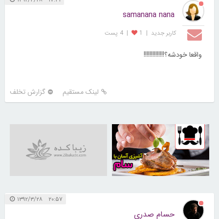
samanana nana
کاربر جديد
|
1
|
4 پست
واقعا خودشه؟!!!!!!!!!!!!!!
لینک مستقیم
گزارش تخلف
30250736
۲۰:۵۷ ۱۳۹۲/۳/۲۸
حسام صدری