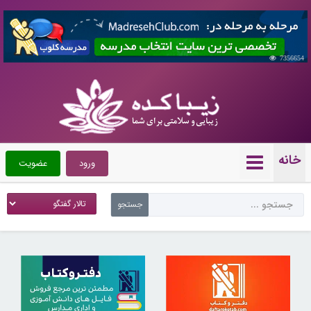
7356654
خانه
ورود
عضویت