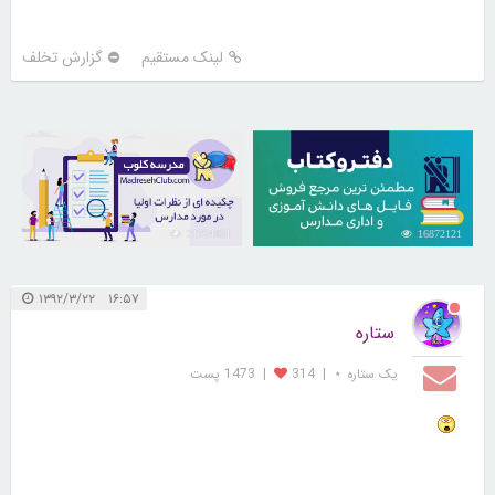
لینک مستقیم
گزارش تخلف
21724031
16872121
۱۶:۵۷ ۱۳۹۲/۳/۲۲
ستاره
یک ستاره ⋆
|
314
|
1473 پست