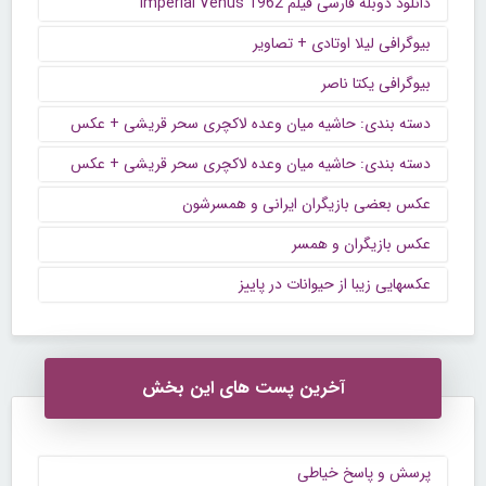
دانلود دوبله فارسی فیلم Imperial Venus 1962
بیوگرافی لیلا اوتادی + تصاویر
بیوگرافی یکتا ناصر
دسته بندی: حاشیه میان وعده لاکچری سحر قریشی + عکس
دسته بندی: حاشیه میان وعده لاکچری سحر قریشی + عکس
عکس بعضی بازیگران ایرانی و همسرشون
عکس بازیگران و همسر
عکسهایی زیبا از حیوانات در پاییز
آخرین پست های این بخش
پرسش و پاسخ خیاطی