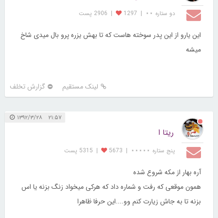
دو ستاره ⋆⋆
|
1297
|
2906 پست
این یارو از این پدر سوخته هاست که تا بهش یزره پرو بال میدی شاخ
میشه
لینک مستقیم
گزارش تخلف
۲۱:۵۷ ۱۳۹۲/۳/۲۸
ریتا ا
پنج ستاره ⋆⋆⋆⋆⋆
|
5673
|
5315 پست
آره بهار از مکه شروع شده
همون موقعی که رفت و شماره داد که هرکی میخواد زنگ بزنه یا اس
بزنه تا به جاش زیارت کنم وو....این حرفا ظاهرا