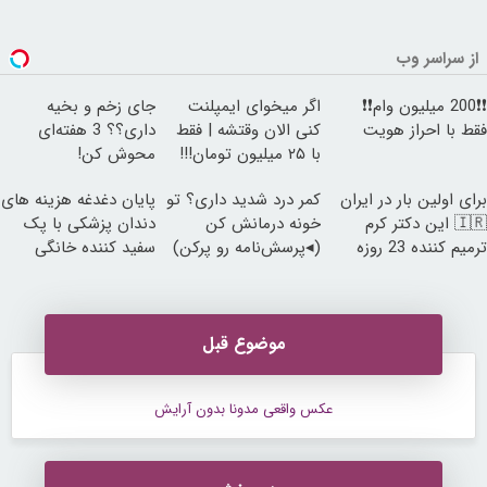
از سراسر وب
❗❗200 میلیون وام❗❗
اگر میخوای ایمپلنت
جای زخم و بخیه
فقط با احراز هویت
کنی الان وقتشه | فقط
داری؟؟ 3 هفته‌ای
با ۲۵ میلیون تومان!!!
محوش کن!
برای اولین بار در ایران
کمر درد شدید داری؟ تو
پایان دغدغه هزینه های
🇮🇷 این دکتر کرم
خونه درمانش کن
دندان پزشکی با پک
ترمیم کننده 23 روزه
(◂پرسش‌نامه رو پرکن)
سفید کننده خانگی
ساخت!
موضوع قبل
عکس واقعی مدونا بدون آرایش