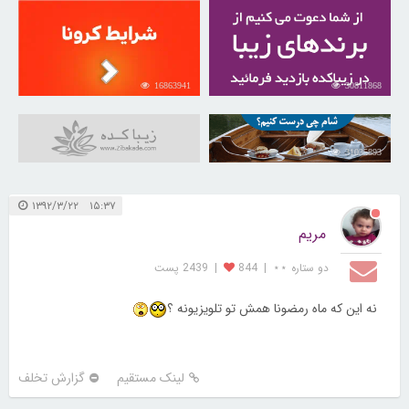
16863941
30811868
31035893
۱۵:۳۷ ۱۳۹۲/۳/۲۲
مریم
دو ستاره ⋆⋆
|
844
|
2439 پست
نه این که ماه رمضونا همش تو تلویزیونه ؟
لینک مستقیم
گزارش تخلف