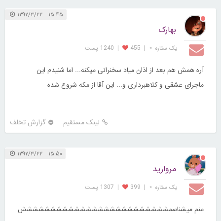
۱۵:۴۵ ۱۳۹۲/۳/۲۲
بهارک
یک ستاره ⋆
|
455
|
1240 پست
آره همش هم بعد از اذان میاد سخنرانی میکنه... اما شنیدم این
ماجرای عشقی و کلاهبرداری و... این آقا از مکه شروع شده
لینک مستقیم
گزارش تخلف
۱۵:۵۰ ۱۳۹۲/۳/۲۲
مروارید
یک ستاره ⋆
|
399
|
1307 پست
منم میشناسمششششششششششششششششششششششششش