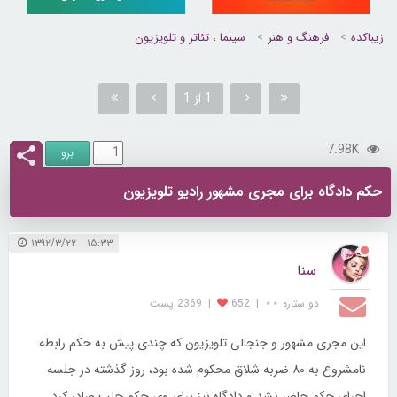
زیباکده
فرهنگ و هنر
سینما ، تئاتر و تلویزیون
1 از 1
7.98K
حکم دادگاه برای مجری مشهور رادیو تلویزیون
۱۵:۳۳ ۱۳۹۲/۳/۲۲
سنا
دو ستاره ⋆⋆
|
652
|
2369 پست
این مجری مشهور و جنجالی تلویزیون که چندی پیش به حکم رابطه
نامشروع به ۸۰ ضربه شلاق محکوم شده بود،‌ روز گذشته در جلسه
اجرای حکم حاضر نشد و دادگاه نیز برای وی حکم جلب صادر کرد...