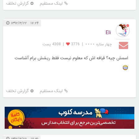
لینک مستقیم
گزارش تخلف
۱۷:۲۴ ۱۳۹۲/۳/۲۲
Eli
چهار ستاره ⋆⋆⋆⋆
|
3776
|
4308 پست
اسمش چیه؟ قیافه اش که معلوم نیست فقط ریشش برام آشناست
لینک مستقیم
گزارش تخلف
۱۷:۳۱ ۱۳۹۲/۳/۲۸