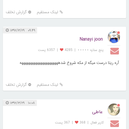
لینک مستقیم
گزارش تخلف
۰۹:۴۹ ۱۳۹۲/۳/۲۹
Nanayi joon
پنج ستاره ⋆⋆⋆⋆⋆
|
4285
|
6357 پست
آره ریتا درست میگه از مکه شروع شدههههههههههههههههههههههه
لینک مستقیم
گزارش تخلف
۱۰:۰۸ ۱۳۹۲/۳/۲۹
عاطی
کاربر فعال
|
368
|
367 پست