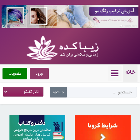
10091971
خانه
ورود
عضویت