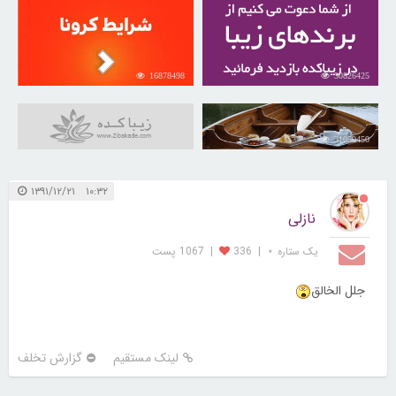
16878498
30826425
31050450
۱۰:۳۲ ۱۳۹۱/۱۲/۲۱
نازلی
یک ستاره ⋆
|
336
|
1067 پست
جلل الخالق
لینک مستقیم
گزارش تخلف