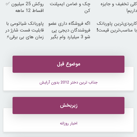
کلی تخفیف و جایزه
چک و ضامن ایمپلنت
روکش 25 میلیون ✅
داریم!
کن
اقساط 12 ماهه
کاربردی‌ترین پاوربانک
اگه فروشگاه داری عضو
پاوربانک شیائومی با
با مناسب‌ترین قیمت❗
فروشندگان دیجی پی
قابلیت فست شارژ در
شو 3 میلیارد وام بگیر
زمان های بی برقی⚡
موضوع قبل
جذاب ترین دختر 2012 بدون آرایش
زیربخش
اخبار روزانه