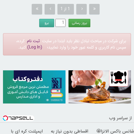
1 از 1
برای شرکت در مباحث تبادل نظر باید ابتدا در سایت
ثبت نام
کرده،
سپس نام کاربری و کلمه عبور خود را وارد نمایید؛
(Log In)
کنید.
16886678
30265293
از سراسر وب
شانس باکس الانزا🤩
اقساطی بدون نیاز به
ایمپلنت کره ای با