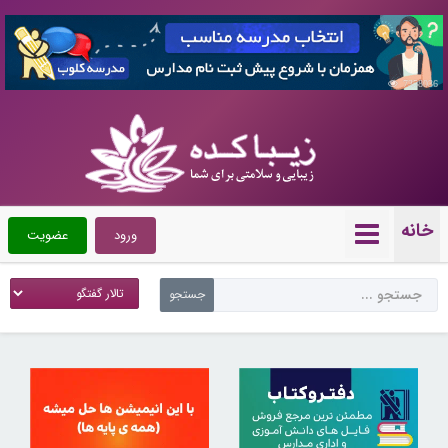
7358036
خانه
ورود
عضویت