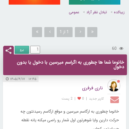
زیباکده
تبادل نظر آزاد
عمومی
1 از 1
60
خانوما شما ها چطوری به اگراسم میرسین با دخول یا بدون
دخول
۱۲:۴۵ ۱۴۰۵/۴/۱۷
ناری فرفری
کاربر جديد
|
0
|
2 پست
خانوما چطوری به ارگاسم میرسین و موقع ارگاسم رسیدنتون چه
حرکت دارین وایا شوهرتون اول شمار رو راصی میکنه یانه نقطه
حساستون کجاس