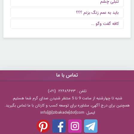
تنبلی چشم
باید به عمم زنگ بزنم ؟؟؟
كافه گفت وگو ...
تماس با ما
تلفن : ۲۲۶۸۹۶۴۳ (۰۲۱)
شنبه تا چهارشنبه از ساعت 9 تا 5 منتظر شنیدن صدای گرم شما هستیم.
همچنین برای درج آگهی، مشاوره برای توسعه کسب و کارتان با ما تماس بگیرید.
ایمیل: info[@]zibakade[dot]com