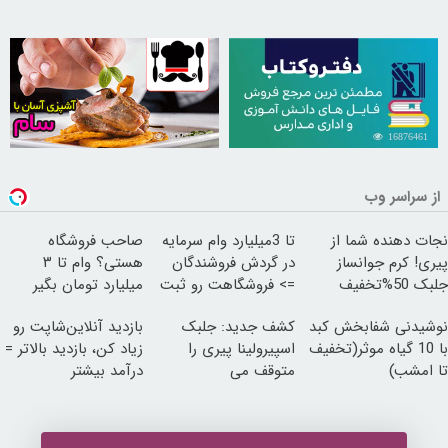
30255076
16876461
از سراسر وب
نجات دهنده شما از
تا 3میلیارد وام سرمایه
صاحب فروشگاه
پیری! کرم جوانساز
در گردش فروشندگان
هستی؟ وام تا ۳
جلبک 50%تخفیف
=> فروشگاهت رو ثبت
میلیارد تومان بگیر
کن
نوشیدنی شفابخش کبد
کشف جدید: جلبک
بازدید آنلاین‌شاپت رو
با 10 گیاه موثر(تخفیف
اسپیرولینا پیری را
زیاد کن، بازدید بالاتر =
تا امشب)
متوقف می
درآمد بیشتر
کند50%تخفیف