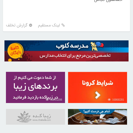
لینک مستقیم
گزارش تخلف
30816208
16868281
31040233