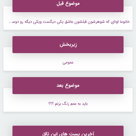
موضوع قبل
خ
انوما اونای که شوهرشون قبلشون عاشق یکی دیگست ویکی دیگه رو دوست داره چیکارمیکنین
زیربخش
عمومی
موضوع بعد
باید به عمم زنگ بزنم ؟؟؟
آخرین پست های این تالار