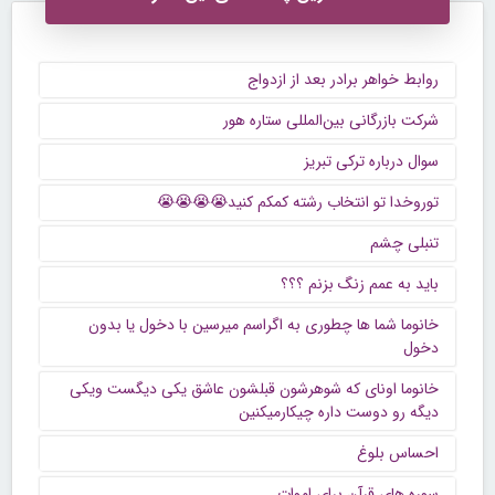
روابط خواهر برادر بعد از ازدواج
شرکت بازرگانی بین‌المللی ستاره هور
سوال درباره ترکی تبریز
توروخدا تو انتخاب رشته کمکم کنید😭😭😭😭
تنبلی چشم
باید به عمم زنگ بزنم ؟؟؟
خانوما شما ها چطوری به اگراسم میرسین با دخول یا بدون
دخول
خانوما اونای که شوهرشون قبلشون عاشق یکی دیگست ویکی
دیگه رو دوست داره چیکارمیکنین
احساس بلوغ
سوره های قرآن برای اموات