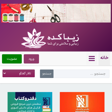
10720596
خانه
ورود
عضویت