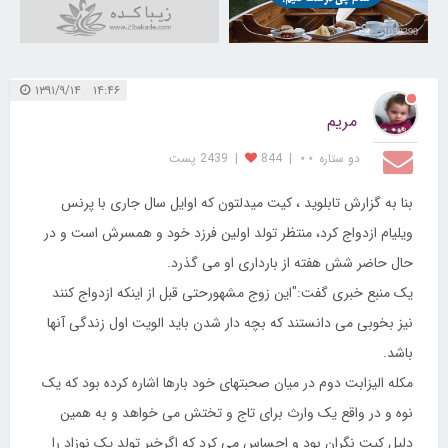
31038390
۱۴:۴۶ ۱۳۹۱/۹/۱۴
مریم
دو ستاره ⋆⋆
|
844
|
2439 پست
بنا به گزارش تابلوید ، کیت میدلتون که اوایل سال جاری با پرنس
ویلیام ازدواج کرد، منتظر تولد اولین فرزد خود و همسرش است و در
حال حاضر شش هفته از بارداری او می گذرد.
یک منبع خبری گفت:"این زوج مشهورحتی قبل از اینکه ازدواج کنند
نیز بخوبی می دانستند که بچه دار شدن باید الویت اول زندگی آنها
باشد.
مکله الیزابت دوم در میان صحبتهای خود بارها اشاره کرده بود که یک
نوه و در واقع یک وارث برای تاج و تختش می خواهد و به همین
دلیل کیت نگران بود و احساس می کرد که اگرخبر تولد یک نوزاد را