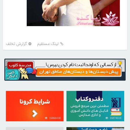
لینک مستقیم
گزارش تخلف
16866438
16874618