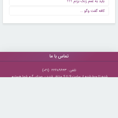
باید به عمم زنگ بزنم ؟؟؟
كافه گفت وگو ...
تماس با ما
تلفن : ۲۲۶۸۹۶۴۳ (۰۲۱)
شنبه تا چهارشنبه از ساعت 9 تا 5 منتظر شنیدن صدای گرم شما هستیم.
همچنین برای درج آگهی، مشاوره برای توسعه کسب و کارتان با ما تماس بگیرید.
ایمیل: info[@]zibakade[dot]com
تمامی حقوق مادی و معنوی سایت محفوظ و متعلق به سايت زیباکده بوده و