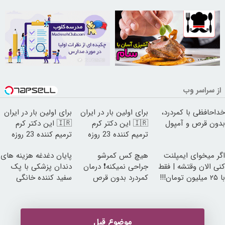
21726528
30253233
از سراسر وب
خداحافظی با کمردرد،
برای اولین بار در ایران
برای اولین بار در ایران
بدون قرص و آمپول
🇮🇷 این دکتر کرم
🇮🇷 این دکتر کرم
ترمیم کننده 23 روزه
ترمیم کننده 23 روزه
ساخت!
ساخت!
اگر میخوای ایمپلنت
هیچ کس کمرشو
پایان دغدغه هزینه های
کنی الان وقتشه | فقط
جراحی نمیکنه❗ درمان
دندان پزشکی با پک
با ۲۵ میلیون تومان!!!
کمردرد بدون قرص
سفید کننده خانگی
(پرسشنامه)
موضوع قبل